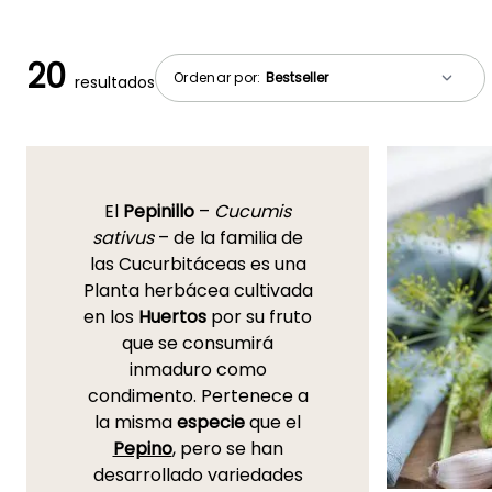
20
Ordenar por:
resultados
El
Pepinillo
–
Cucumis
sativus
– de la familia de
las Cucurbitáceas es una
Planta herbácea cultivada
en los
Huertos
por su fruto
que se consumirá
inmaduro como
condimento. Pertenece a
la misma
especie
que el
Pepino
, pero se han
desarrollado variedades