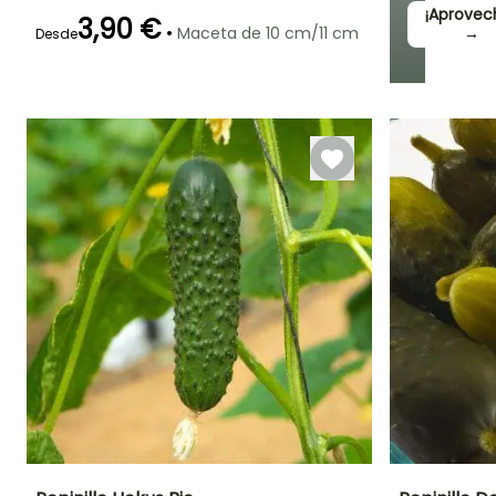
¡Aprovec
3,90 €
•
Maceta de 10 cm/11 cm
→
Desde
Mejor periodo de
Tamaño de la
Periodo de cosecha
plantación
hortaliza
Mayo a Junio
Pequeño
Julio a Octubre