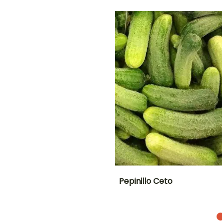
Siembra a
Siembra a
cubierto,
cubierto,
Siembra bajo
Siembra bajo
O
cubierta
cubierta
calefactada
calefactada
NTO
IÓN
!
Pepinillo Ceto
Dificultad de
Altura en la
cultivo
madurez
Principiante
1 m