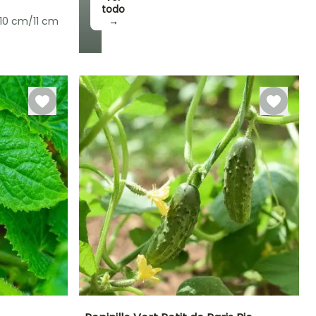
todo
10 cm/11 cm
→
eriodo de cosecha
Julio a Octubre