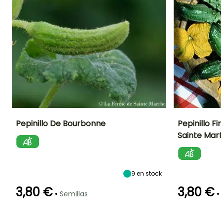
Pepinillo De Bourbonne
Pepinillo F
Sainte Mar
Dificultad de
Altura en la
Período de siembra
Dificultad de
cultivo
madurez
cultivo
Principiante
2.50 m
Principiante
Marzo a Junio
9
en stock
3,80 €
3,80 €
•
•
Semillas
Germinación
Método de siembra
Periodo de cosecha
Germinación
10e días
Siembra sin
10e días
protección,
Julio a Octubre