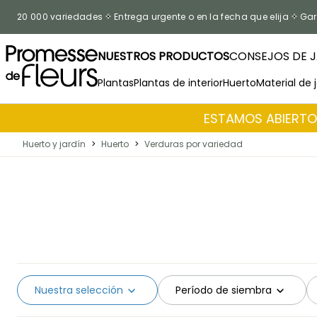
Ir al contenido
20 000 variedades
Entrega urgente o en la fecha que elija
Gar
NUESTROS PRODUCTOS
CONSEJOS DE J
Plantas
Plantas de interior
Huerto
Material de 
ESTAMOS ABIERTOS
Huerto y jardín
>
Huerto
>
Verduras por variedad
Nuestra selección
Período de siembra