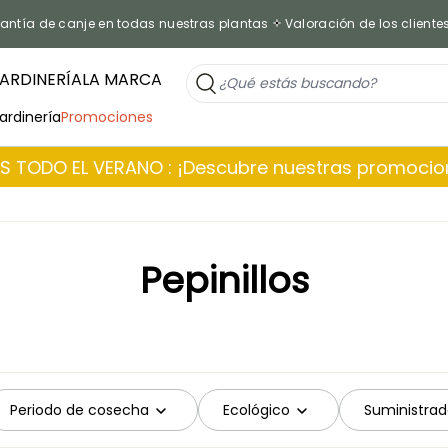
antía de canje en todas nuestras plantas
Valoración de los cliente
ARDINERÍA
LA MARCA
jardinería
Promociones
 TODO EL VERANO : ¡Descubre nuestras promoci
Pepinillos
Periodo de cosecha
Ecológico
Suministrad