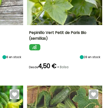
Pepinillo Vert Petit de Paris Bio
(semillas)
eríodo de siembra
Dificultad de
Altura en la
Período de siembra
cultivo
madurez
Principiante
2.50 m
Marzo a Junio
Marzo a Junio
8
en stock
28
en stock
4,50 €
•
Bolsa
Desde
eriodo de cosecha
Germinación
Método de siembra
Periodo de cosecha
10e días
Siembra sin
protección,
Julio a Octubre
Julio a Octubre
Siembra a
cubierto