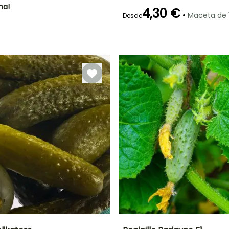
ha!
4,30 €
•
Maceta de 
Desde
Mejor periodo de
Tamaño de la
P
plantación
hortaliza
Mayo
Pequeño