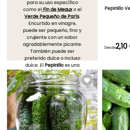
para su uso específico
Pepinillo Ve
como el
Fin de Meaux
o el
Verde Pequeño de París
.
Dificultad de
Encurtido en vinagre,
cultivo
Principiante
puede ser pequeño, fino y
crujiente con un sabor
agradablemente picante.
2,10
Desde
También puede ser
Germinación
preferido dulce o incluso
10e días
dulce. El
Pepinillo
es una
hortaliza bastante
sedienta que necesita ser
regada
regularmente
. Para
saberlo todo sobre esta
hortaliza y cultivarla bien
en el
Huerto
, descubre
nuestros consejos:
"Pepino
y pepinillo: siembra,
plantación, cultivo, poda"