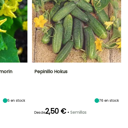
lmorin
Pepinillo Hokus
eríodo de siembra
Dificultad de
Altura en la
Período de siembra
cultivo
madurez
Principiante
2.50 m
Marzo a Junio
Marzo a Junio
5
en stock
76
en stock
2,50 €
•
Semillas
Desde
eriodo de cosecha
Germinación
Método de siembra
Periodo de cosecha
10e días
Siembra sin
protección,
Julio a Octubre
Julio a Octubre