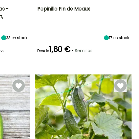
as -
Pepinillo Fin de Meaux
n,
étodo de siembra
Dificultad de
Altura en la
Período de siembra
cultivo
madurez
Siembra sin
Principiante
2.50 m
protección,
Marzo a Junio
Siembra a
33
en stock
17
en stock
cubierto,
Siembra bajo
1,60 €
cubierta
•
Semillas
Desde
inal
calefactada
Germinación
Método de siembra
Periodo de cosecha
10e días
Siembra sin
protección,
Julio a Octubre
Siembra a
cubierto,
Siembra bajo
cubierta
calefactada