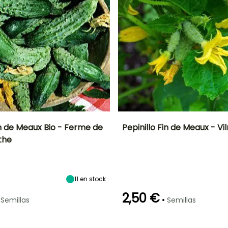
in de Meaux Bio - Ferme de
Pepinillo Fin de Meaux - Vi
the
Altura en la
Período de siembra
Dificultad de
Altura en la
P
madurez
cultivo
madurez
2.50 m
Principiante
2.50 m
Marzo a Junio
11
en stock
2,50 €
•
Semillas
Semillas
Método de siembra
Periodo de cosecha
Germinación
Método de siembra
P
Siembra sin
10e días
Siembra sin
protección,
protección,
Julio a Octubre