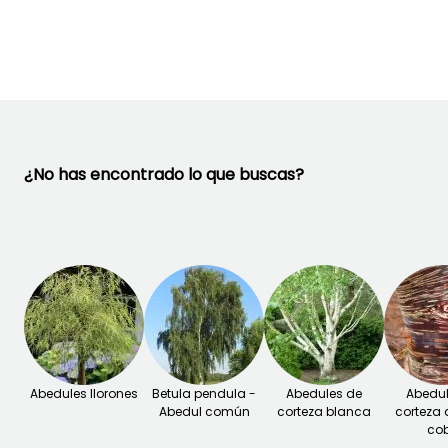
Marzo a Abril
Enero a Marzo,
Octubre a
Diciembre
¿No has encontrado lo que buscas?
Abedules llorones
Betula pendula -
Abedules de
Abedul
Abedul común
corteza blanca
corteza 
cob