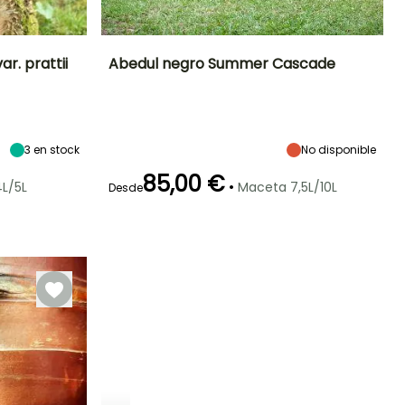
ar. prattii
Abedul negro Summer Cascade
Exposición
Altura en la
Anchura en la
Exposición
madurez
madurez
Sol,
Sol,
6 m
4 m
Semisombra
Semisombra
3
en stock
No disponible
85,00 €
•
L/5L
Maceta 7,5L/10L
Desde
Rusticidad
Periodo de floración
Periodo de
Rusticidad
plantación
Hasta -29°C
Hasta -29°C
razonable
Mayo a Junio
Enero a Marzo,
Octubre a
Diciembre