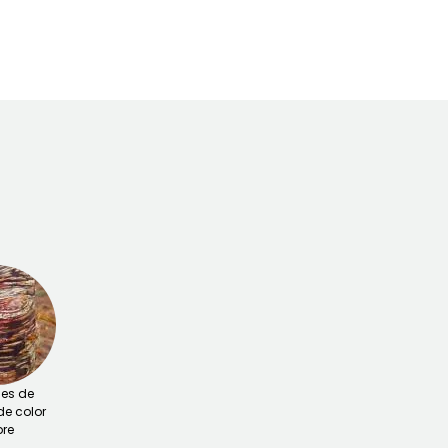
es de
de color
re