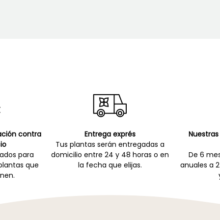
cación contra
Entrega exprés
Nuestras 
io
Tus plantas serán entregadas a
zados para
domicilio entre 24 y 48 horas o en
De 6 mes
 plantas que
la fecha que elijas.
anuales a 2
nen.