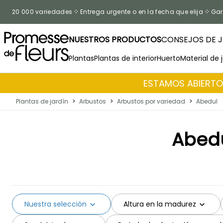
Ir al contenido
20 000 variedades
Entrega urgente o en la fecha que elija
Gar
NUESTROS PRODUCTOS
CONSEJOS DE J
Plantas
Plantas de interior
Huerto
Material de 
ESTAMOS ABIERTOS
Plantas de jardín
>
Arbustos
>
Arbustos por variedad
>
Abedul
Abedu
Nuestra selección
Altura en la madurez