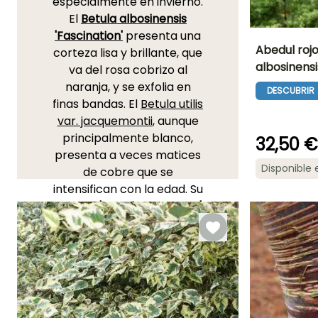
especialmente en invierno.
El
Betula albosinensis
'Fascination'
presenta una
Abedul rojo
corteza lisa y brillante, que
albosinensi
va del rosa cobrizo al
Altura en la
naranja, y se exfolia en
madurez
DESCUBRIR
8 m
finas bandas. El
Betula utilis
var. jacquemontii
, aunque
principalmente blanco,
32,50 €
presenta a veces matices
Periodo de floraci
Disponible
de cobre que se
Marzo a Abril
intensifican con la edad. Su
cultivar
'Nepalese Orange'
es a este respecto
notable: primero crema, se
descama en placas
naranja cobrizo pálido que
se vuelven más oscuras
con hermosos reflejos