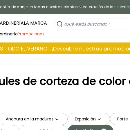
antía de canje en todas nuestras plantas
Valoración de los cliente
ARDINERÍA
LA MARCA
jardinería
Promociones
 TODO EL VERANO : ¡Descubre nuestras promoci
les de corteza de color
Anchura en la madurez
Exposición
Porte