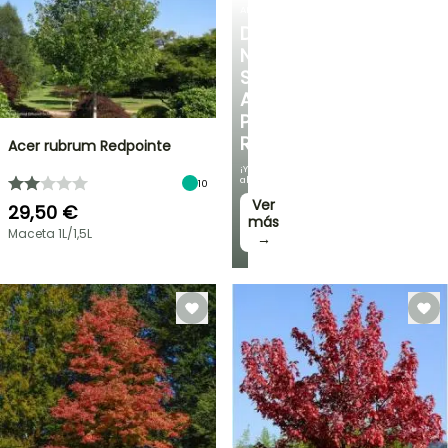
ARBUSTOS
DESCUBRE
NUESTRA
SELECCIÓN
A
PRECIOS
REDUCIDOS
Acer rubrum Redpointe
¡Y
ahorra!
10
Ver
29,50 €
más
Maceta 1L/1,5L
→