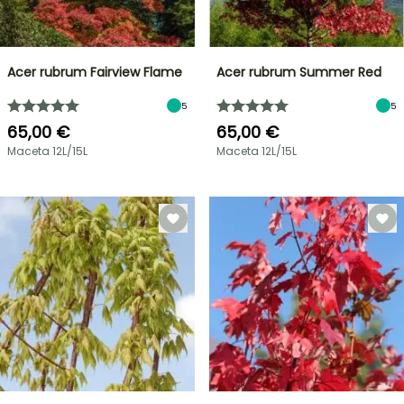
Acer rubrum Fairview Flame
Acer rubrum Summer Red
5
5
65,00 €
65,00 €
Maceta 12L/15L
Maceta 12L/15L