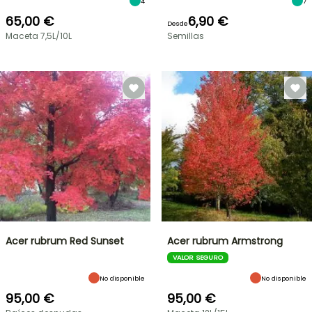
4
7
65,00 €
6,90 €
Desde
Maceta 7,5L/10L
Semillas
Acer rubrum Red Sunset
Acer rubrum Armstrong
VALOR SEGURO
No disponible
No disponible
95,00 €
95,00 €