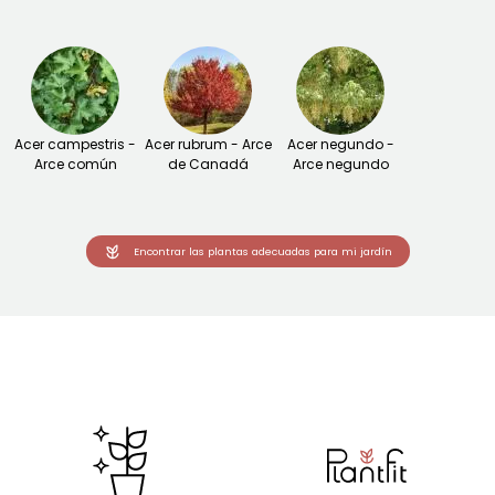
Acer campestris -
Acer rubrum - Arce
Acer negundo -
Arce común
de Canadá
Arce negundo
Encontrar las plantas adecuadas para mi jardín