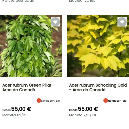
Raíces desnudas
Maceta 12L/15L
Acer rubrum Green Pillar -
Acer rubrum Schocking Gold
Arce de Canadá
- Arce de Canadá
No disponible
No disponible
55,00 €
55,00 €
Desde
Desde
Maceta 12L/15L
Maceta 7,5L/10L