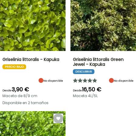
Griselinia littoralis - Kapuka
Griselinia littoralis Green
Jewel - Kapuka
PRECIO BAJO
DESCUBRIR
No disponible
No disponible
3,90 €
16,50 €
Desde
Desde
Maceta de 8/9 cm
Maceta 4L/5L
Disponible en 2 tamaños