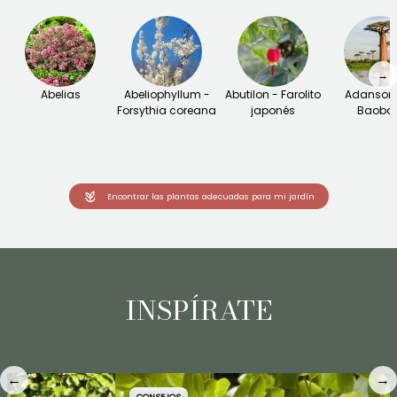
→
Abelias
Abeliophyllum -
Abutilon - Farolito
Adansoni
Forsythia coreana
japonés
Baoba
Encontrar las plantas adecuadas para mi jardín
INSPÍRATE
←
→
CONSEJOS