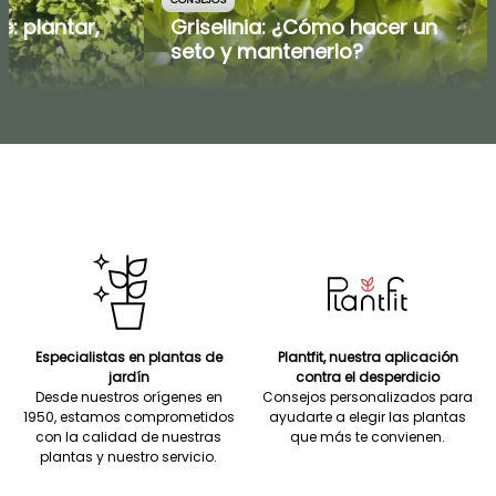
ne: plantar,
Griselinia: ¿Cómo hacer un
r
seto y mantenerlo?
Especialistas en plantas de
Plantfit, nuestra aplicación
jardín
contra el desperdicio
Desde nuestros orígenes en
Consejos personalizados para
1950, estamos comprometidos
ayudarte a elegir las plantas
con la calidad de nuestras
que más te convienen.
plantas y nuestro servicio.