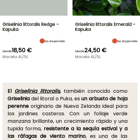
Griselinia littoralis Redge -
Griselinia littoralis Emerald -
Kapuka
Kapuka
No disponible
No disponible
18,50 €
24,50 €
Desde
Desde
Maceta 4L/5L
Maceta 4L/5L
El
Griselinia littoralis
,
también conocido como
Griselinia
del litoral o Puka, es
un arbusto de hoja
perenne
originario de Nueva Zelanda ideal para
los jardines costeros. Con un follaje verde
manzana brillante, un crecimiento rápido y una
tupida forma,
resistente a la sequía estival y a
las ráfagas de viento marino
, es una de las