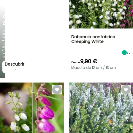
NUEVO
AGAPANTHUS
ZAMBEZI
¡Cuando
el
Daboecia cantabrica
follaje
es
Creeping White
tan
espectacular
como
30
la
floración!
9,90 €
Desde
Descubrir
Maceta de 12 cm / 13 cm
→