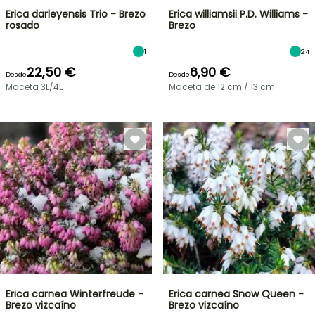
Erica darleyensis Trio - Brezo
Erica williamsii P.D. Williams -
rosado
Brezo
1
24
22,50 €
6,90 €
Desde
Desde
Maceta 3L/4L
Maceta de 12 cm / 13 cm
Erica carnea Winterfreude -
Erica carnea Snow Queen -
Brezo vizcaíno
Brezo vizcaíno