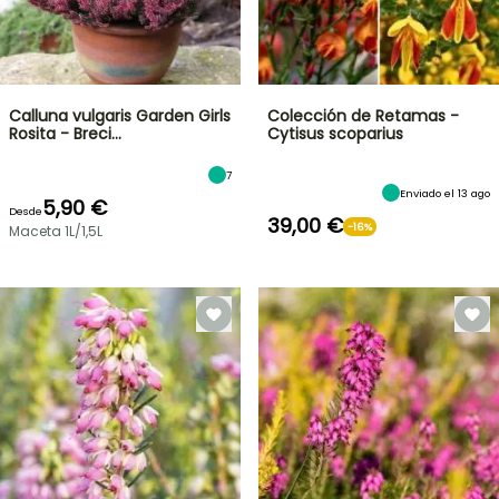
Calluna vulgaris Garden Girls
Colección de Retamas -
Rosita - Breci…
Cytisus scoparius
7
Enviado el 13 ago
5,90 €
Desde
39,00 €
-16%
Maceta 1L/1,5L