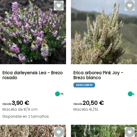
Erica darleyensis Lea - Brezo
Erica arborea Pink Joy -
rosado
Brezo blanco
DESCUBRIR
75
2
3,90 €
20,50 €
Desde
Desde
Maceta de 8/9 cm
Maceta 4L/5L
Disponible en 2 tamaños