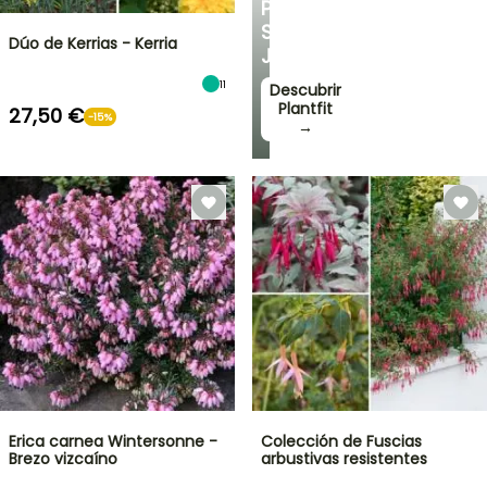
PARA
SU
Dúo de Kerrias - Kerria
JARDÍN
11
Descubrir
Plantfit
27,50 €
-15%
→
Erica carnea Wintersonne -
Colección de Fuscias
Brezo vizcaíno
arbustivas resistentes