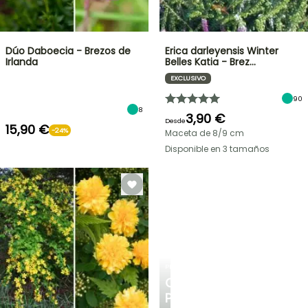
Dúo Daboecia - Brezos de
Erica darleyensis Winter
Irlanda
Belles Katia - Brez…
EXCLUSIVO
90
8
3,90 €
Desde
15,90 €
-24%
Maceta de 8/9 cm
Disponible en 3 tamaños
PLANTFIT
CONSEJOS
PERSONALIZADOS