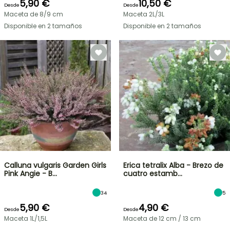
5,90 €
10,50 €
Desde
Desde
Maceta de 8/9 cm
Maceta 2L/3L
Disponible en 2 tamaños
Disponible en 2 tamaños
Calluna vulgaris Garden Girls
Erica tetralix Alba - Brezo de
Pink Angie - B…
cuatro estamb…
34
5
5,90 €
4,90 €
Desde
Desde
Maceta 1L/1,5L
Maceta de 12 cm / 13 cm