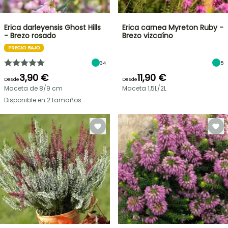
Erica darleyensis Ghost Hills
Erica carnea Myreton Ruby -
- Brezo rosado
Brezo vizcaíno
PRECIO BAJO
34
5
3,90 €
11,90 €
Desde
Desde
Maceta de 8/9 cm
Maceta 1,5L/2L
Disponible en 2 tamaños