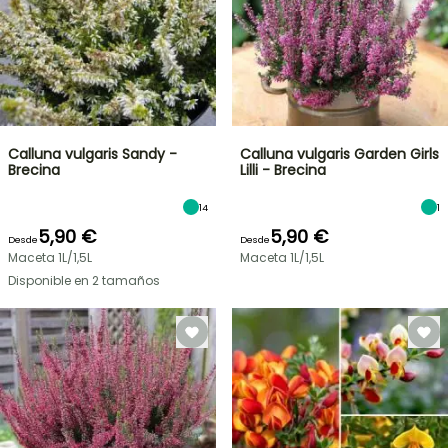
Calluna vulgaris Sandy -
Calluna vulgaris Garden Girls
Brecina
Lilli - Brecina
14
1
5,90 €
5,90 €
Desde
Desde
Maceta 1L/1,5L
Maceta 1L/1,5L
Disponible en 2 tamaños