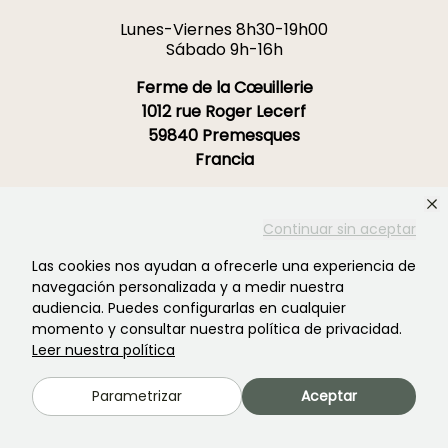
Lunes-Viernes 8h30-19h00
Sábado 9h-16h
Ferme de la Cœuillerie
1012 rue Roger Lecerf
59840 Premesques
Francia
Contacta con nosotros →
Continuar sin aceptar
MÁS DE 3700 OPINIONES CERTIFICADAS:
Las cookies nos ayudan a ofrecerle una experiencia de
TU EXPERIENCIA CUENTA
navegación personalizada y a medir nuestra
PARA NOSOTROS
audiencia. Puedes configurarlas en cualquier
momento y consultar nuestra política de privacidad.
Leer nuestra política
4,4/5
Parametrizar
Aceptar