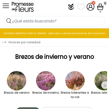
Ir al contenido
0
Plantfit
Mis listas de favo
Mi cuenta
Cesta
0
ESTAMOS ABIERTOS TODO EL VERANO : ¡Descubre nuestras promociones del momento!
⋯
>
Vivaces por variedad
Brezos de invierno y verano
→
Brezos de verano
Brezos de invierno
Brezos tolerantes a
Brezos arbu
la cal