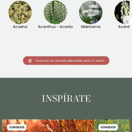
→
Acaena
Acanthus - Acanto
Milenrama
Acónit
Encontrar las plantas adecuadas para mi jardín
INSPÍRATE
CONSEJOS
CONSEJOS