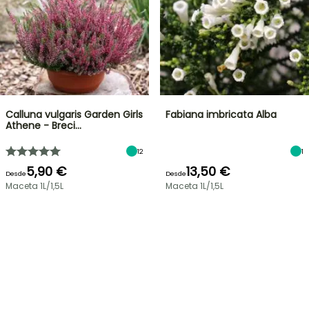
Calluna vulgaris Garden Girls
Fabiana imbricata Alba
Athene - Breci…
12
1
5,90 €
13,50 €
Desde
Desde
Maceta 1L/1,5L
Maceta 1L/1,5L