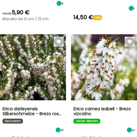
6
1
5,90 €
Desde
14,50 €
-16%
Maceta de 12 cm / 13 cm
Erica darleyensis
Erica carnea Isabell - Brezo
Silberschmelze - Brezo ros…
vizcaíno
EXCLUSIVO
VALOR SEGURO
91
14