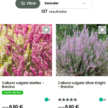
Filtrar
137
resultados
Calluna vulgaris Marlies -
Calluna vulgaris Silver Knight
Brecina
- Brecina
VALOR SEGURO
6
48
6,90 €
6,90 €
Desde
Desde