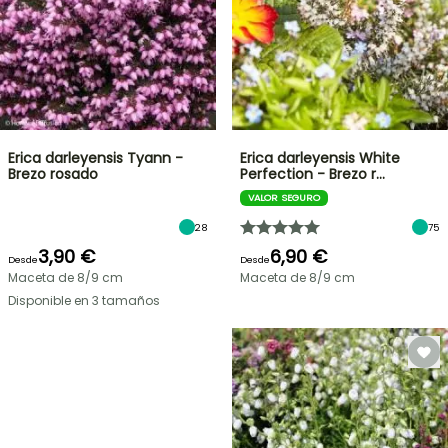
Erica darleyensis Tyann -
Erica darleyensis White
Brezo rosado
Perfection - Brezo r…
VALOR SEGURO
28
75
3,90 €
6,90 €
Desde
Desde
Maceta de 8/9 cm
Maceta de 8/9 cm
Disponible en 3 tamaños