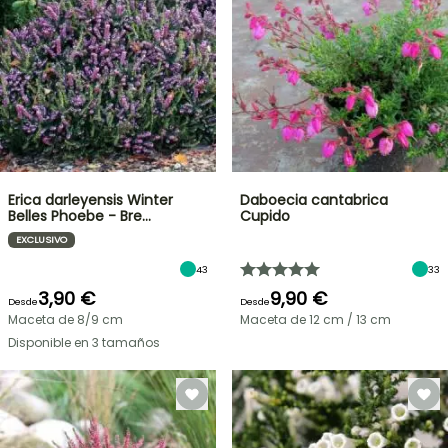
Erica darleyensis Winter
Daboecia cantabrica
Belles Phoebe - Bre…
Cupido
EXCLUSIVO
43
33
3,90 €
9,90 €
Desde
Desde
Maceta de 8/9 cm
Maceta de 12 cm / 13 cm
Disponible en 3 tamaños