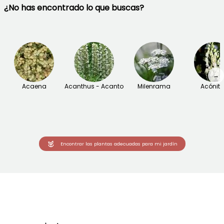
¿No has encontrado lo que buscas?
→
Acaena
Acanthus - Acanto
Milenrama
Acónit
Encontrar las plantas adecuadas para mi jardín