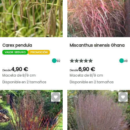
Carex pendula
Miscanthus sinensis Ghana
VALOR SEGURO
PROMOCIÓN
92
49
4,90 €
6,90 €
Desde
Desde
Maceta de 8/9 cm
Maceta de 8/9 cm
Disponible en 2 tamaños
Disponible en 2 tamaños