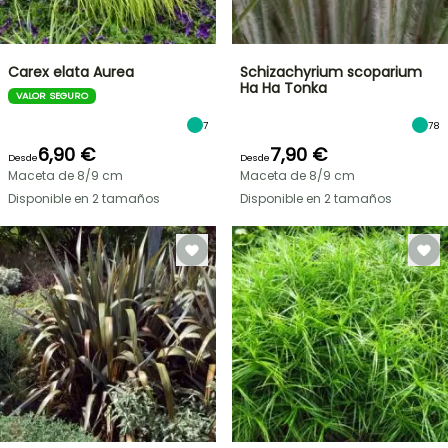
Carex elata Aurea
Schizachyrium scoparium
Ha Ha Tonka
VALOR SEGURO
7
78
6,90 €
7,90 €
Desde
Desde
Maceta de 8/9 cm
Maceta de 8/9 cm
Disponible en 2 tamaños
Disponible en 2 tamaños