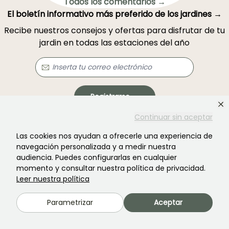
Todos los comentarios →
El boletín informativo más preferido de los jardines →
Recibe nuestros consejos y ofertas para disfrutar de tu
jardin en todas las estaciones del año
Registrarse →
Continuar sin aceptar
Este formulario está protegido por reCAPTCHA. Se aplican la
política de
Las cookies nos ayudan a ofrecerle una experiencia de
privacidad
y los
términos de servicio
.
navegación personalizada y a medir nuestra
audiencia. Puedes configurarlas en cualquier
momento y consultar nuestra política de privacidad.
Leer nuestra política
Parametrizar
Aceptar
¿No encontraste lo que buscabas?