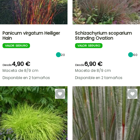
Panicum virgatum Heiliger
Schizachyrium scoparium
Hain
Standing Ovation
VALOR SEGURO
VALOR SEGURO
20
60
4,90 €
6,90 €
Desde
Desde
Maceta de 8/9 cm
Maceta de 8/9 cm
Disponible en 2 tamaños
Disponible en 2 tamaños