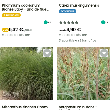
Phormium cookianum
Carex muskingumensis
Bronze Baby - Lino de Nue…
DESCUBRIR
PROMOCIÓN
65
33
6,32 €
4,90 €
7,90 €
20%
Desde
Maceta de 8/9 cm
Maceta de 8/9 cm
Disponible en 2 tamaños
Miscanthus sinensis Gnom
Sorghastrum nutans -