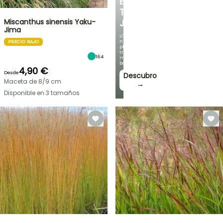
EN
TU
Miscanthus sinensis Yaku-
JARDÍN
Jima
¡Con
nuestras
PRECIO BAJO
plantas
trepadoras
164
más
bonitas!
4,90 €
Desde
Descubro
Maceta de 8/9 cm
→
Disponible en 3 tamaños