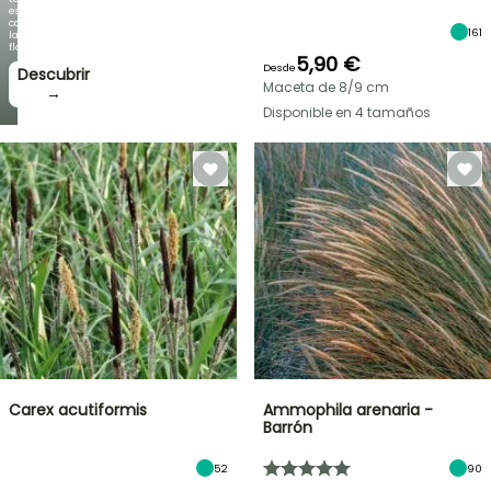
espectacular
como
161
la
floración!
5,90 €
Desde
Descubrir
Maceta de 8/9 cm
→
Disponible en 4 tamaños
Carex acutiformis
Ammophila arenaria -
Barrón
52
90