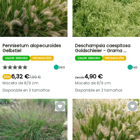
Pennisetum alopecuroïdes
Deschampsia caespitosa
Gelbstiel
Goldschleier - Grama …
VALOR SEGURO
PROMOCIÓN
VALOR SEGURO
PROMOCIÓN
360
140
6,32 €
4,90 €
7,90 €
20%
Desde
Maceta de 8/9 cm
Maceta de 8/9 cm
Disponible en 3 tamaños
Disponible en 2 tamaños
OFERTA
RELÁMPAGO
¡HASTA
UN
30
%