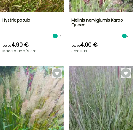
Hystrix patula
Melinis nerviglumis Karoo
Queen
50
20
4,90 €
4,90 €
Desde
Desde
Maceta de 8/9 cm
Semillas