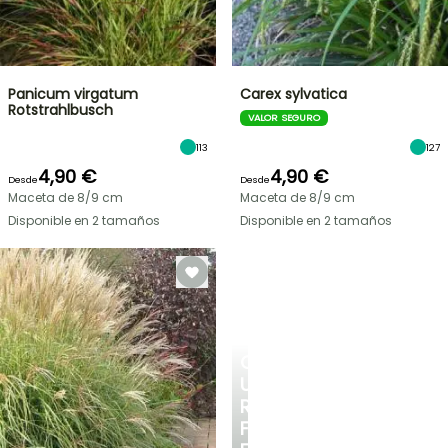
Panicum virgatum
Carex sylvatica
Rotstrahlbusch
VALOR SEGURO
113
127
4,90 €
4,90 €
Desde
Desde
Maceta de 8/9 cm
Maceta de 8/9 cm
Disponible en 2 tamaños
Disponible en 2 tamaños
CREA
UN
RINCÓN
FRESCO