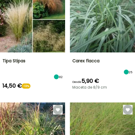
Tipa Stipas
Carex flacca
25
82
5,90 €
Desde
14,50 €
-13%
Maceta de 8/9 cm