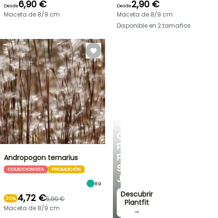
6,90 €
2,90 €
Desde
Desde
Maceta de 8/9 cm
Maceta de 8/9 cm
Disponible en 2 tamaños
PLANTFIT
CONSEJOS
PERSONALIZADOS
PARA
Andropogon ternarius
SU
COLECCIONISTA
PROMOCIÓN
JARDÍN
89
Descubrir
4,72 €
5,90 €
20%
Plantfit
Maceta de 8/9 cm
→