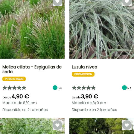
Melica ciliata - Espiguillas de
Luzula nivea
seda
PROMOCIÓN
PRECIO BAJO
162
125
4,90 €
3,90 €
Desde
Desde
Maceta de 8/9 cm
Maceta de 8/9 cm
Disponible en 2 tamaños
Disponible en 2 tamaños