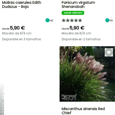
Molinia caerulea Edith
Panicum virgatum
Dudszus - Boja
Shenandoah
VALOR SEGURO
142
96
5,90 €
5,90 €
Desde
Desde
Maceta de 8/9 cm
Maceta de 8/9 cm
Disponible en 3 tamaños
Disponible en 2 tamaños
NUEVO
AGAPANTHUS
ZAMBEZI
¡Cuando
el
Miscanthus sinensis Red
follaje
es
Chief
tan