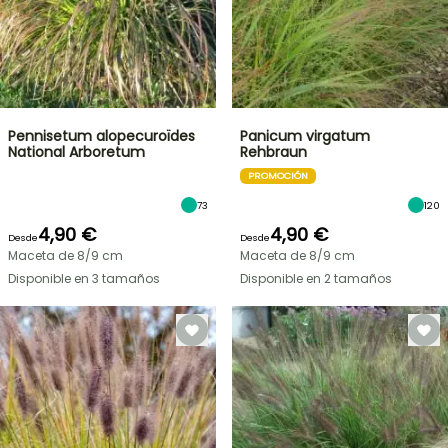
Pennisetum alopecuroïdes
Panicum virgatum
National Arboretum
Rehbraun
PROMOCIÓN
73
120
4,90 €
4,90 €
Desde
Desde
Maceta de 8/9 cm
Maceta de 8/9 cm
Disponible en 3 tamaños
Disponible en 2 tamaños