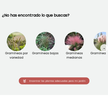
¿No has encontrado lo que buscas?
→
Gramíneas por
Gramíneas bajas
Gramíneas
Gramíneas 
variedad
medianas
Encontrar las plantas adecuadas para mi jardín