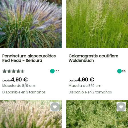
Pennisetum alopecuroïdes
Calamagrostis acutiflora
Red Head - Sericura
Waldenbuch
150
86
4,90 €
4,90 €
Desde
Desde
Maceta de 8/9 cm
Maceta de 8/9 cm
Disponible en 3 tamaños
Disponible en 2 tamaños