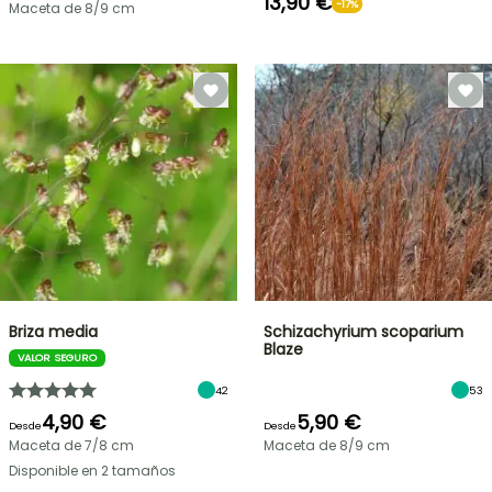
13,90 €
-17%
Maceta de 8/9 cm
Briza media
Schizachyrium scoparium
Blaze
VALOR SEGURO
42
53
4,90 €
5,90 €
Desde
Desde
Maceta de 7/8 cm
Maceta de 8/9 cm
Disponible en 2 tamaños