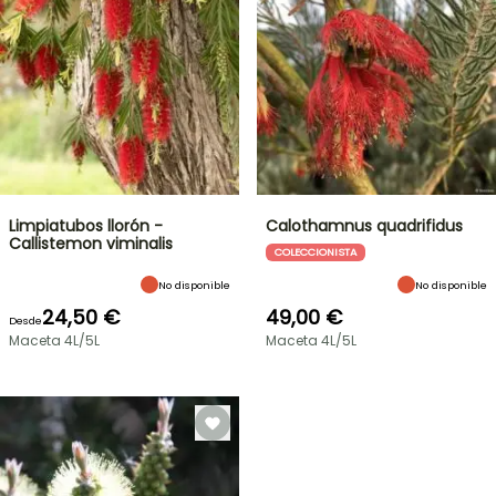
Limpiatubos llorón -
Calothamnus quadrifidus
Callistemon viminalis
COLECCIONISTA
No disponible
No disponible
24,50 €
49,00 €
Desde
Maceta 4L/5L
Maceta 4L/5L