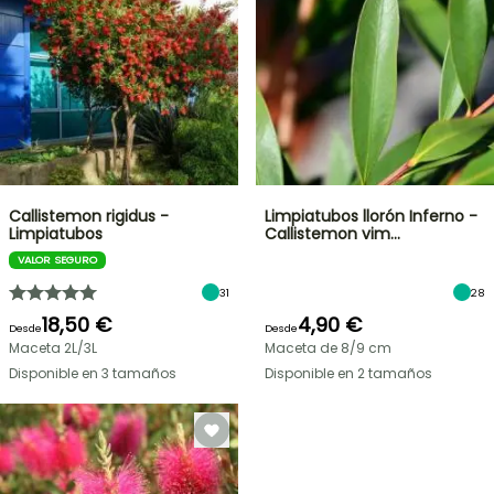
Callistemon rigidus -
Limpiatubos llorón Inferno -
Limpiatubos
Callistemon vim…
VALOR SEGURO
31
28
18,50 €
4,90 €
Desde
Desde
Maceta 2L/3L
Maceta de 8/9 cm
Disponible en 3 tamaños
Disponible en 2 tamaños