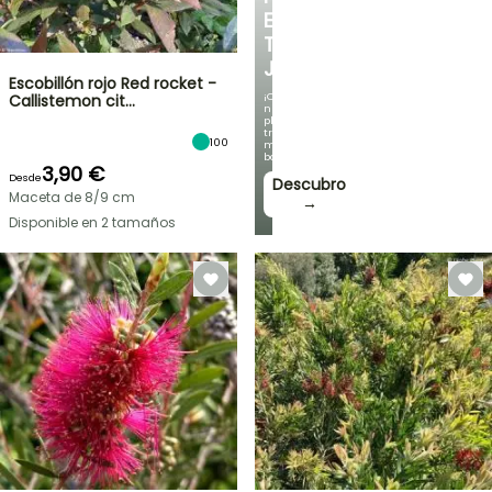
EN
TU
JARDÍN
Escobillón rojo Red rocket -
¡Con
Callistemon cit…
nuestras
plantas
trepadoras
100
más
bonitas!
3,90 €
Desde
Descubro
Maceta de 8/9 cm
→
Disponible en 2 tamaños