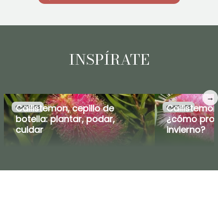
INSPÍRATE
→
Callistemon, cepillo de
Callistemon
CONSEJOS
CONSEJOS
botella: plantar, podar,
¿cómo prote
cuidar
invierno?