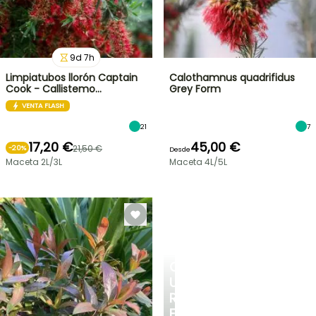
9
d
7
h
Limpiatubos llorón Captain
Calothamnus quadrifidus
Cook - Callistemo…
Grey Form
VENTA FLASH
21
7
17,20 €
45,00 €
21,50 €
-
20
%
Desde
Maceta 2L/3L
Maceta 4L/5L
CREA
UN
RINCÓN
FRESCO