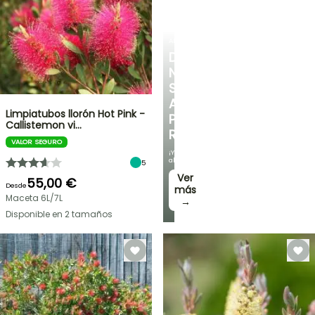
ARBUSTOS
DESCUBRE
NUESTRA
SELECCIÓN
A
Limpiatubos llorón Hot Pink -
PRECIOS
Callistemon vi…
REDUCIDOS
VALOR SEGURO
¡Y
ahorra!
5
Ver
55,00 €
Desde
más
Maceta 6L/7L
→
Disponible en 2 tamaños
OFERTA
RELÁMPAGO
¡HASTA
UN
30