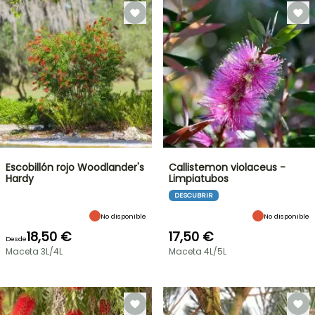
Escobillón rojo Woodlander's
Callistemon violaceus -
Hardy
Limpiatubos
DESCUBRIR
No disponible
No disponible
18,50 €
17,50 €
Desde
Maceta 3L/4L
Maceta 4L/5L