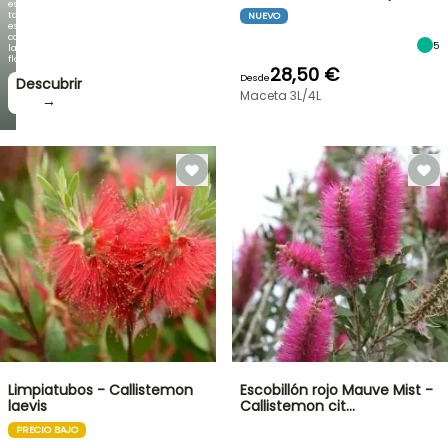
es
tan
NUEVO
espectacular
como
5
la
floración!
28,50 €
Desde
Descubrir
Maceta 3L/4L
→
Limpiatubos - Callistemon
Escobillón rojo Mauve Mist -
laevis
Callistemon cit…
PRECIO BAJO