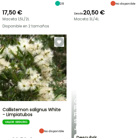
28
No disponible
17,50 €
20,50 €
Desde
Maceta 1,5L/2L
Maceta 3L/4L
Disponible en 2 tamaños
PLANTFIT
CONSEJOS
PERSONALIZADOS
Callistemon salignus White
PARA
- Limpiatubos
SU
VALOR SEGURO
JARDÍN
No disponible
Descubrir