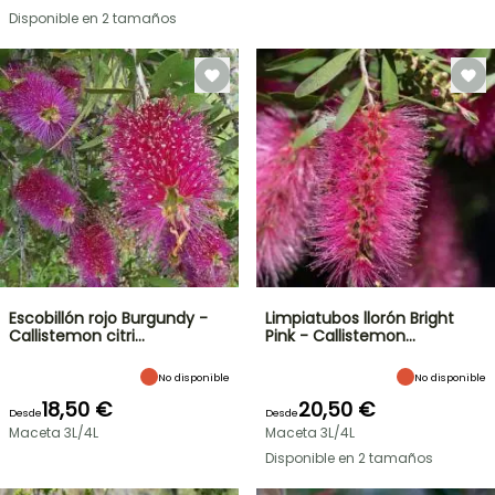
Disponible en 2 tamaños
Escobillón rojo Burgundy -
Limpiatubos llorón Bright
Callistemon citri…
Pink - Callistemon…
No disponible
No disponible
18,50 €
20,50 €
Desde
Desde
Maceta 3L/4L
Maceta 3L/4L
Disponible en 2 tamaños