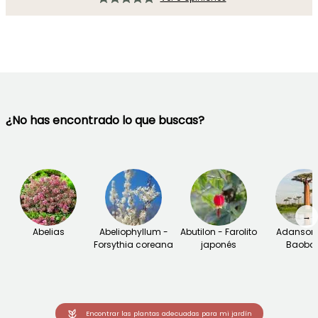
¿No has encontrado lo que buscas?
→
Abelias
Abeliophyllum -
Abutilon - Farolito
Adansoni
Forsythia coreana
japonés
Baoba
Encontrar las plantas adecuadas para mi jardín