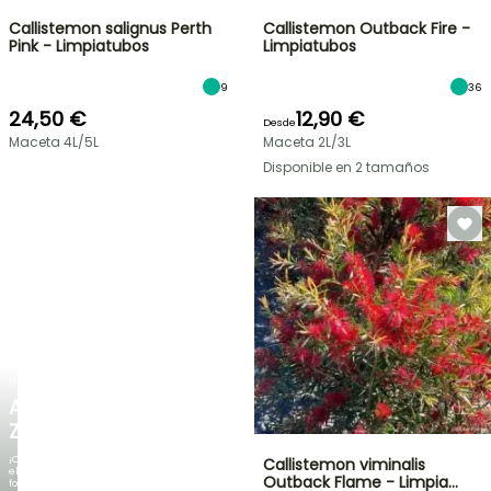
Callistemon salignus Perth
Callistemon Outback Fire -
Pink - Limpiatubos
Limpiatubos
9
36
24,50 €
12,90 €
Desde
Maceta 4L/5L
Maceta 2L/3L
Disponible en 2 tamaños
NUEVO
AGAPANTHUS
ZAMBEZI
¡Cuando
Callistemon viminalis
el
Outback Flame - Limpia…
follaje