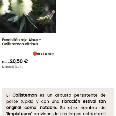
Escobillón rojo Albus -
Callistemon citrinus
No disponible
20,50 €
Desde
Maceta 3L/4L
El
Callistemon
es un arbusto persistente de
porte tupido y con una
floración estival tan
original como notable.
Su otro nombre de
'
limpiatubos'
proviene de sus largos estambres