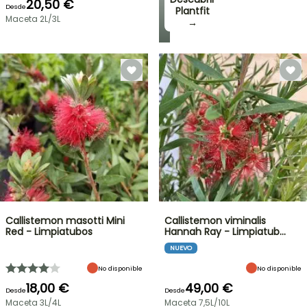
20,50 €
Desde
Plantfit
Maceta 2L/3L
→
Callistemon masotti Mini
Callistemon viminalis
Red - Limpiatubos
Hannah Ray - Limpiatub…
NUEVO
No disponible
No disponible
18,00 €
49,00 €
Desde
Desde
Maceta 3L/4L
Maceta 7,5L/10L