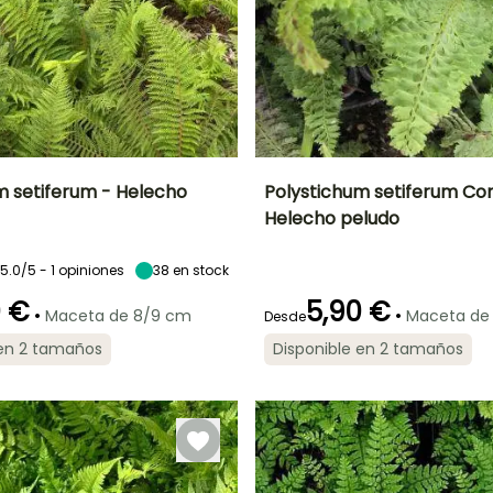
m setiferum - Helecho
Polystichum setiferum Co
Helecho peludo
Anchura en la
Exposición
Altura en la
Anchura en la
madurez
madurez
madurez
Semisombra,
80 cm
35 cm
30 cm
Sombra
5.0/5 - 1 opiniones
38
en stock
0 €
5,90 €
•
•
Maceta de 8/9 cm
Maceta de
Desde
 en 2 tamaños
Disponible en 2 tamaños
Rusticidad
Periodo de
Rusticidad
plantación
Hasta -23,5°C
Hasta -23,5°C
razonable
,
Febrero a Abril,
a
Septiembre a
Noviembre