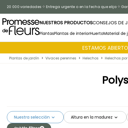
Ir al contenido
20 000 variedades
Entrega urgente o en la fecha que elija
Gar
NUESTROS PRODUCTOS
CONSEJOS DE J
Plantas
Plantas de interior
Huerto
Material de 
ESTAMOS ABIERTOS
Plantas de jardín
>
Vivaces perennes
>
Helechos
>
Helechos por
Poly
Nuestra selección
Altura en la madurez