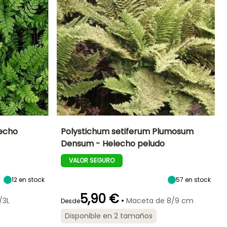
lecho
Polystichum setiferum Plumosum
Densum - Helecho peludo
Exposición
Altura en la
Anchura en la
Exposición
madurez
madurez
Semisombra,
Semisombra,
VALOR SEGURO
50 cm
50 cm
Sombra
Sombra
12
en stock
57
en stock
5,90 €
•
/3L
Maceta de 8/9 cm
Desde
Periodo de
Rusticidad
Disponible en 2 tamaños
plantación
Hasta -23,5°C
razonable