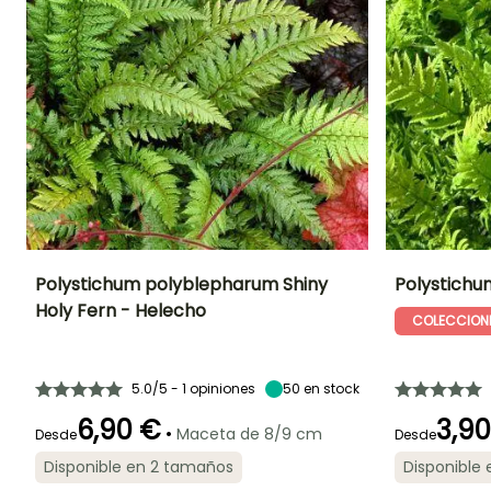
Polystichum polyblepharum Shiny
Polystichu
Holy Fern - Helecho
COLECCION
Altura en la
Anchura en la
Exposición
Altura en la
madurez
madurez
madurez
Semisombra,
40 cm
40 cm
40 cm
Sombra
5.0/5 - 1 opiniones
50
en stock
6,90 €
3,9
•
Maceta de 8/9 cm
Desde
Desde
Periodo de
Rusticidad
Periodo de
Disponible en 2 tamaños
Disponible
plantación
plantación
Hasta -20,5°C
razonable
razonable