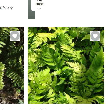
todo
 8/9 cm
→