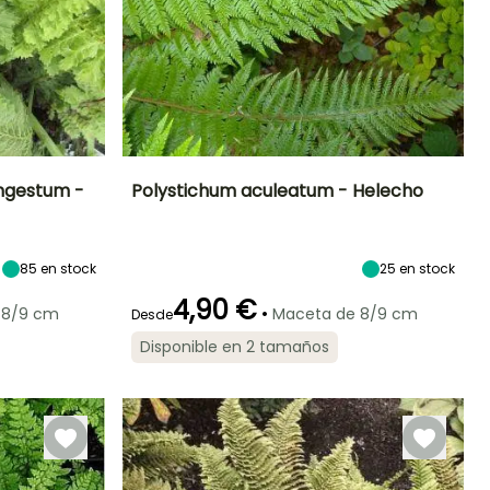
ngestum -
Polystichum aculeatum - Helecho
Exposición
Altura en la
Anchura en la
Exposición
madurez
madurez
Semisombra,
Semisombra,
70 cm
80 cm
Sombra
Sombra
85
en stock
25
en stock
4,90 €
•
 8/9 cm
Maceta de 8/9 cm
Desde
Disponible en 2 tamaños
Periodo de
Rusticidad
plantación
Hasta -23,5°C
razonable
Febrero a Abril,
Septiembre a
Noviembre