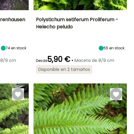
rrenhausen
Polystichum setiferum Proliferum -
Helecho peludo
Exposición
Altura en la
Anchura en la
Exposición
madurez
madurez
Semisombra,
Semisombra,
60 cm
80 cm
Sombra
Sombra
74
en stock
55
en stock
5,90 €
•
 8/9 cm
Maceta de 8/9 cm
Desde
Periodo de
Rusticidad
Disponible en 2 tamaños
plantación
Hasta -23,5°C
razonable
Febrero a Abril,
Septiembre a
Noviembre