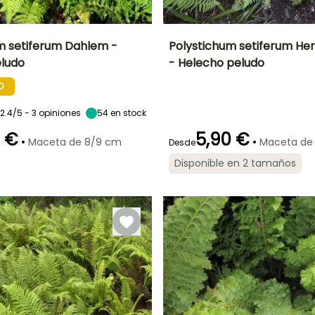
m setiferum Dahlem -
Polystichum setiferum He
ludo
- Helecho peludo
Anchura en la
Exposición
Altura en la
Anchura en la
madurez
madurez
madurez
Semisombra,
O
1 m
80 cm
1 m
Sombra
2.4/5 - 3 opiniones
54
en stock
0 €
5,90 €
•
•
Maceta de 8/9 cm
Maceta de
Desde
Rusticidad
Periodo de
Rusticidad
Disponible en 2 tamaños
plantación
Hasta -23,5°C
Hasta -23,5°C
razonable
,
Febrero a Abril,
a
Septiembre a
Noviembre