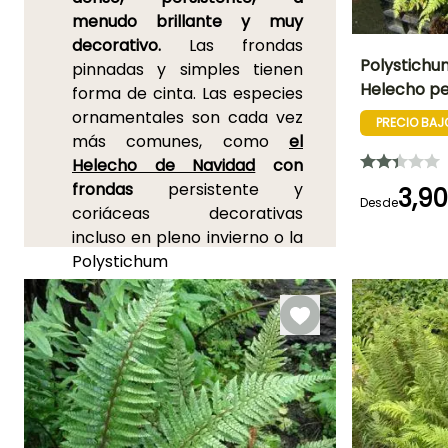
menudo brillante y muy
decorativo.
Las frondas
Polystichu
pinnadas y simples tienen
Helecho pe
forma de cinta. Las especies
Altura en la
ornamentales son cada vez
madurez
PRECIO BAJ
80 cm
más comunes, como
el
Helecho de Navidad
con
frondas
persistente y
3,9
Desde
coriáceas decorativas
Periodo de
incluso en pleno invierno o la
plantación
razonable
Polystichum
Febrero a Abril
polyblepharum , un bonito
Septiembre 
Noviembre
helecho llamado pata de oso
o helecho del Japón, con
frondas permanentes de 50-
60 cm, de color verde
intenso muy recortadas
Los Polystichums suelen