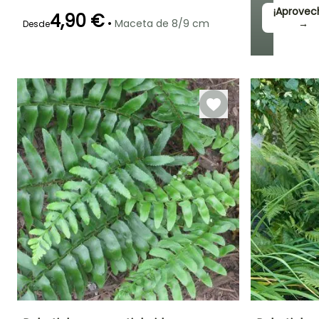
¡Aprovec
4,90 €
•
Maceta de 8/9 cm
→
Desde
Periodo de
Rusticidad
plantación
Hasta -29°C
razonable
Febrero a Abril,
Septiembre a
Noviembre