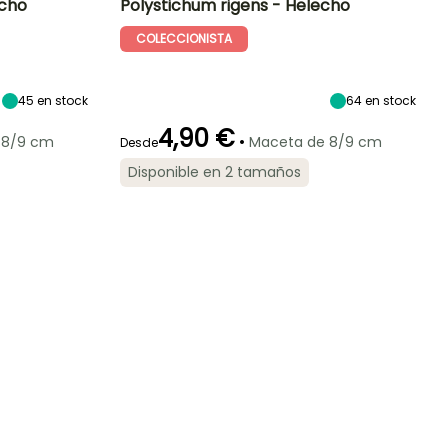
echo
Polystichum rigens - Helecho
COLECCIONISTA
Exposición
Altura en la
Anchura en la
Exposición
madurez
madurez
Semisombra,
Semisombra,
40 cm
55 cm
Sombra
Sombra
45
en stock
64
en stock
4,90 €
•
 8/9 cm
Maceta de 8/9 cm
Desde
Periodo de
Rusticidad
Disponible en 2 tamaños
plantación
Hasta -20,5°C
razonable
Febrero a Abril,
Septiembre a
Noviembre