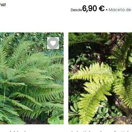
ha!
6,90 €
•
Maceta de
Desde
Periodo de
Rusticidad
plantación
Hasta -23,5°C
razonable
Febrero a Abril,
Septiembre a
Noviembre