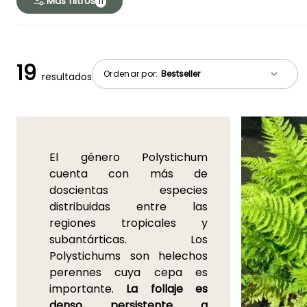
Más filtros
11
19
Ordenar por:
resultados
El género Polystichum
cuenta con más de
doscientas especies
distribuidas entre las
regiones tropicales y
subantárticas. Los
Polystichums son helechos
perennes cuya cepa es
importante.
La follaje es
denso, persistente, a