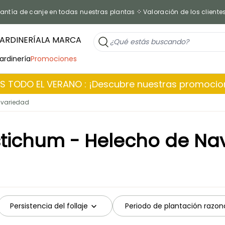
antía de canje en todas nuestras plantas
Valoración de los cliente
ARDINERÍA
LA MARCA
jardinería
Promociones
 TODO EL VERANO : ¡Descubre nuestras promoci
 variedad
stichum - Helecho de Na
Persistencia del follaje
Periodo de plantación razon