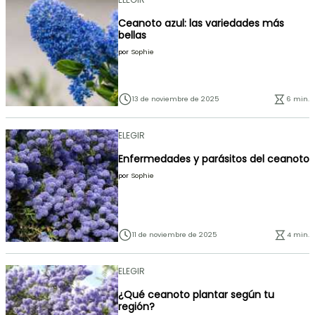
Ceanoto azul: las variedades más
bellas
por
Sophie
13 de noviembre de 2025
6 min.
ELEGIR
Enfermedades y parásitos del ceanoto
por
Sophie
11 de noviembre de 2025
4 min.
ELEGIR
¿Qué ceanoto plantar según tu
región?