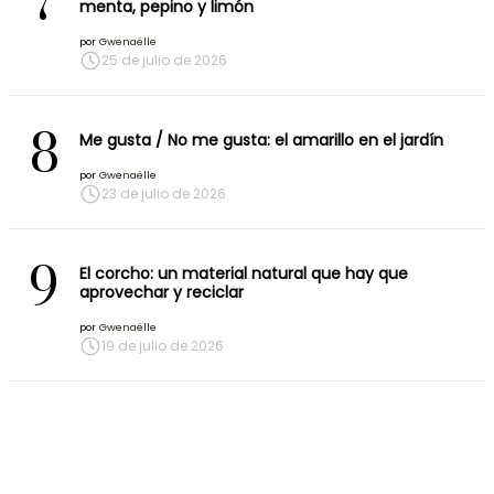
7
menta, pepino y limón
por
Gwenaëlle
25 de julio de 2026
8
Me gusta / No me gusta: el amarillo en el jardín
por
Gwenaëlle
23 de julio de 2026
9
El corcho: un material natural que hay que
aprovechar y reciclar
por
Gwenaëlle
19 de julio de 2026