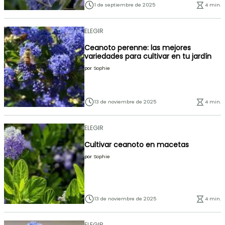
1 de septiembre de 2025
4 min.
ELEGIR
Ceanoto perenne: las mejores
variedades para cultivar en tu jardín
por
Sophie
13 de noviembre de 2025
4 min.
ELEGIR
Cultivar ceanoto en macetas
por
Sophie
13 de noviembre de 2025
4 min.
ELEGIR