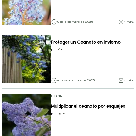
9 de diciembre de 2025
4 min.
Proteger un Ceanoto en invierno
por
Leïla
4 de septiembre de 2025
4 min.
ELEGIR
Multiplicar el ceanoto por esquejes
por
Ingrid