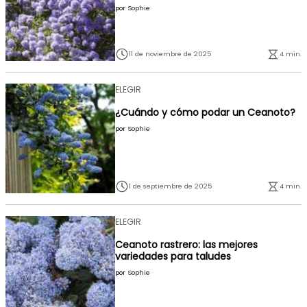
por
Sophie
11 de noviembre de 2025
4 min.
ELEGIR
¿Cuándo y cómo podar un Ceanoto?
por
Sophie
1 de septiembre de 2025
4 min.
ELEGIR
Ceanoto rastrero: las mejores
variedades para taludes
por
Sophie