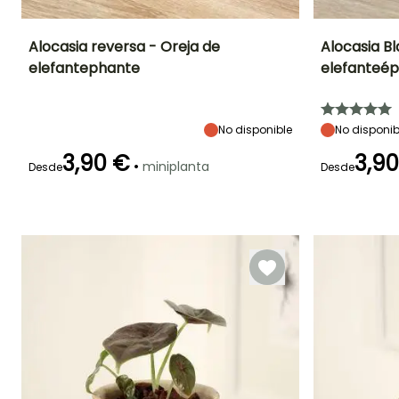
Alocasia reversa - Oreja de
Alocasia Bl
elefantephante
elefanteé
Frecuencia de riego
Exposición interior
Características
Frecuencia de rie
ornamentales
Moderado (1
Luz intensa
Moderado (1
Follaje gráfico
vez por
indirecta
vez por
semana)
semana)
No disponible
No disponib
3,90 €
3,9
•
miniplanta
Desde
Desde
Características
ornamentales
Follaje gráfic