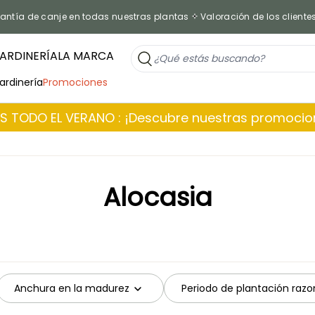
antía de canje en todas nuestras plantas
Valoración de los cliente
ARDINERÍA
LA MARCA
jardinería
Promociones
 TODO EL VERANO : ¡Descubre nuestras promoci
Alocasia
Anchura en la madurez
Periodo de plantación razo