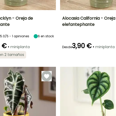
cklyn - Oreja de
Alocasia California - Oreja
hante
elefantephante
go
Exposición interior
Características
Frecuencia de riego
Exposición interior
ornamentales
Luz moderada,
Moderado (1
Luz intensa
Efecto jungla
5.0/5 - 1 opiniones
6
en stock
Luz intensa
vez por
indirecta
indirecta
semana)
0 €
3,90 €
•
•
miniplanta
miniplanta
Desde
 en 2 tamaños
Características
ornamentales
o
Follaje gráfico