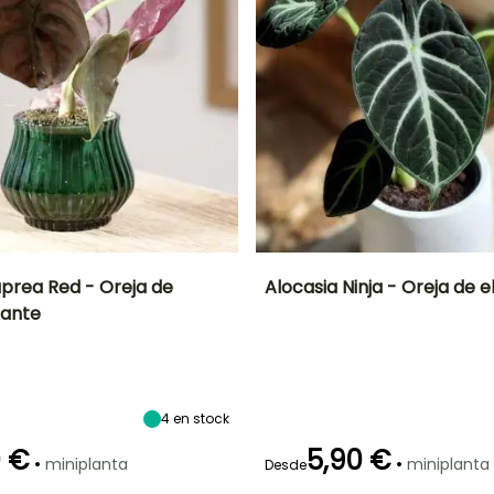
uprea Red - Oreja de
Alocasia Ninja - Oreja de 
hante
go
Exposición interior
Características
Frecuencia de riego
Exposición interior
ornamentales
Luz intensa
Moderado (1
Luz intensa
Puerto gráfico
indirecta
vez por
indirecta
semana)
4
en stock
0 €
5,90 €
•
•
miniplanta
miniplanta
Desde
Características
ornamentales