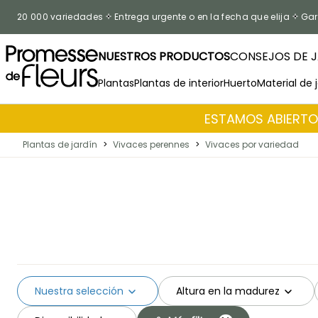
Ir al contenido
20 000 variedades
Entrega urgente o en la fecha que elija
Gar
NUESTROS PRODUCTOS
CONSEJOS DE J
Plantas
Plantas de interior
Huerto
Material de 
ESTAMOS ABIERTOS
Plantas de jardín
>
Vivaces perennes
>
Vivaces por variedad
Nuestra selección
Altura en la madurez