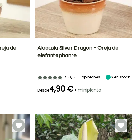
reja de
Alocasia Silver Dragon - Oreja de
elefantephante
Características
Frecuencia de riego
Exposición interior
Características
ornamentales
ornamentales
Moderado (1
Luz intensa
Efecto jungla
Efecto jungla
vez por
indirecta
semana)
5.0/5 - 1 opiniones
6
en stock
4,90 €
•
miniplanta
Desde
Características
Características
ornamentales
ornamentales
Follaje gráfico
Follaje colorido