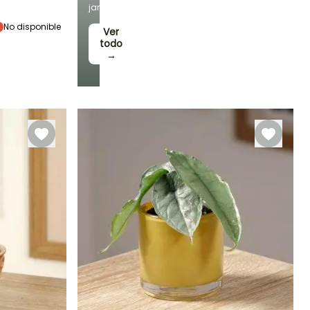
jardín!
Follaje gráfico
No disponible
Ver
todo
→