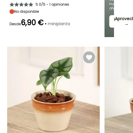
Moderado (1
Luz moderada,
Efecto jungla
nuevas
5.0/5 - 1 opiniones
vez por
Luz intensa
ofertas
semana)
indirecta
No disponible
¡Aprovec
6,90 €
•
miniplanta
→
Desde
Características
ornamentales
Follaje gráfico