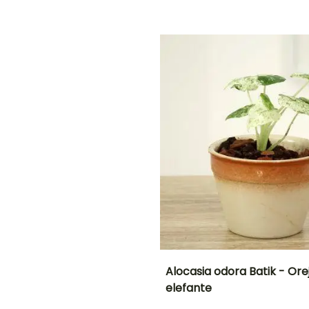
o
Follaje colorido
O
NTO
IÓN
!
Alocasia odora Batik - Ore
elefante
Frecuencia de riego
Exposición interior