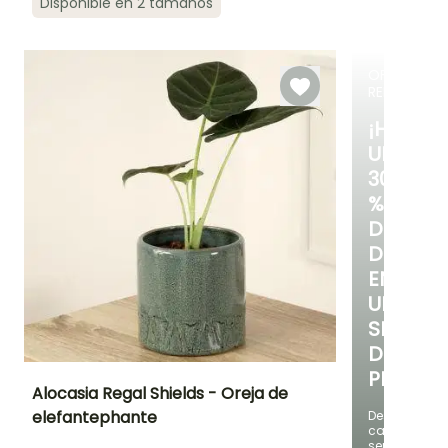
Disponible en 2 tamaños
Follaje gráfic
OFERTA
RELÁMPAG
¡HASTA
UN
30
%
DE
DESCUE
EN
UNA
SELECC
DE
PLANTAS
Alocasia Regal Shields - Oreja de
elefantephante
Descubre
cada
Frecuencia de riego
Exposición interior
Características
ornamentales
semana