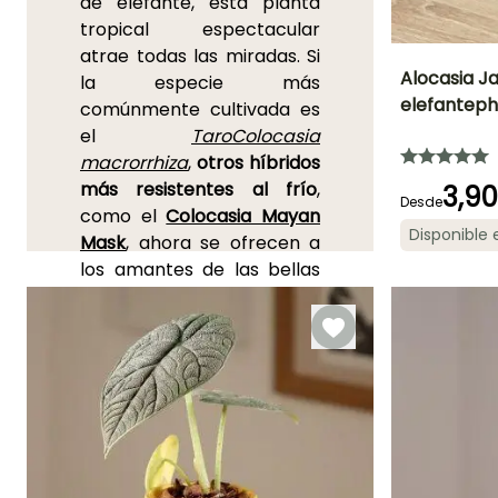
de elefante, esta planta
tropical espectacular
atrae todas las miradas. Si
Alocasia Ja
la especie más
elefantep
comúnmente cultivada es
Frecuencia de rie
el
Taro
Colocasia
Moderado (1
vez por
macrorrhiza
,
otros híbridos
semana)
más resistentes al frío
,
3,9
Desde
como el
Colocasia Mayan
Disponible
Mask
, ahora se ofrecen a
los amantes de las bellas
Características
ornamentales
plantas. La inflorescencia
Follaje gráfic
del Colocasia, en forma de
cono de color amarillo
verdoso, llamada espata,
revela su parentesco con
nuestros lirios y su
pertenencia a la familia
botánica de las Aráceas.