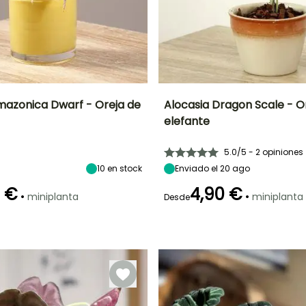
mazonica Dwarf - Oreja de
Alocasia Dragon Scale - O
elefante
go
Exposición interior
Características
Frecuencia de riego
Exposición interior
ornamentales
Luz intensa
Moderado (1
Luz moderada,
Follaje gráfico
5.0/5 - 2 opiniones
indirecta, Luz
vez por
Luz intensa
brillante directa
semana)
indirecta
10
en stock
Enviado el 20 ago
0 €
4,90 €
•
•
miniplanta
miniplanta
Desde
Características
ornamentales
Follaje gráfico