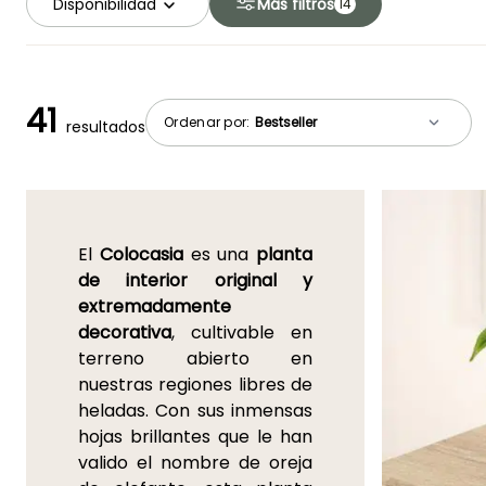
Disponibilidad
Más filtros
14
41
Ordenar por:
resultados
El
Colocasia
es una
planta
de interior original y
extremadamente
decorativa
, cultivable en
terreno abierto en
nuestras regiones libres de
heladas. Con sus inmensas
hojas brillantes que le han
valido el nombre de oreja