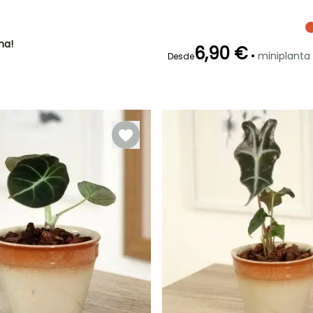
Moderado (1
Luz moderada,
vez por
Luz intensa
semana)
indirecta
ha!
6,90 €
•
miniplanta
Desde
Características
ornamentales
Follaje colorido