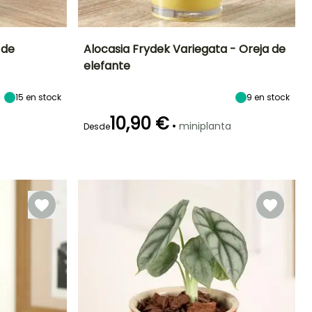
 de
Alocasia Frydek Variegata - Oreja de
elefante
Características
Frecuencia de riego
Exposición interior
Características
ornamentales
ornamentales
Moderado (1
Luz intensa
Efecto jungla
Follaje gráfico
15
en stock
9
en stock
vez por
indirecta
semana)
10,90 €
•
miniplanta
Desde
Características
ornamentales
Follaje colorido