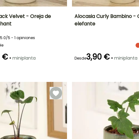
ack Velvet - Oreja de
Alocasia Curly Bambino - 
phant
elefante
go
Exposición interior
Características
Frecuencia de riego
Exposición interior
ornamentales
Luz intensa
Moderado (1
Luz intensa
Efecto jungla
5.0/5 - 1 opiniones
indirecta
vez por
indirecta
semana)
le
0 €
3,90 €
•
•
miniplanta
miniplanta
Desde
Características
ornamentales
o
Follaje gráfico