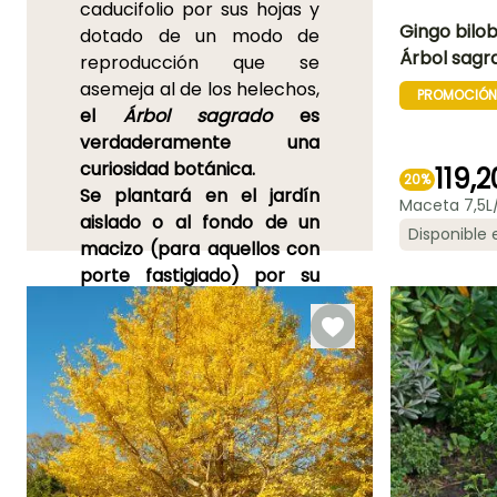
caducifolio por sus hojas y
Gingo bilob
dotado de un modo de
Árbol sagr
reproducción que se
Altura en la
asemeja al de los helechos,
madurez
PROMOCIÓN
10 m
el
Árbol sagrado
es
verdaderamente una
curiosidad botánica.
119,
20%
Se plantará en el jardín
Maceta 7,5L/
Periodo de
plantación
aislado o al fondo de un
razonable
Disponible
macizo (para aquellos con
Febrero a Abril
Septiembre 
porte fastigiado) por su
Noviembre
follaje gráfico que luce un
bello color amarillo dorado
en otoño.
Pero también se
utiliza mucho en bonsái o
en colecciones de mini-
coníferas (¡aunque no lo
sea!) por los cultivares
enanos.