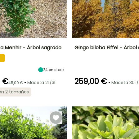
ba Menhir - Árbol sagrado
Gingo biloba Eiffel - Árbo
Anchura en la
Exposición
Altura en la
Anchura en la
madurez
madurez
madurez
Sol
2 m
10 m
3 m
24
en stock
0 €
259,00 €
•
•
Maceta 2L/3L
Maceta 30L/
45,00 €
 en 2 tamaños
Rusticidad
Periodo de
Rusticidad
plantación
Hasta -29°C
Hasta -29°C
razonable
,
Febrero a Mayo,
Septiembre a
a
Noviembre