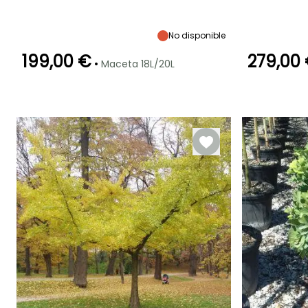
Altura en la
Anchura en la
Exposición
Altura en la
madurez
madurez
madurez
Sol
6 m
4 m
2.50 m
No disponible
199,00 €
279,00
•
Maceta 18L/20L
Periodo de
Rusticidad
Periodo de
plantación
plantación
Hasta -29°C
razonable
razonable
Febrero a Abril,
Febrero a May
Junio,
Octubre a
Septiembre a
Diciembre
Noviembre