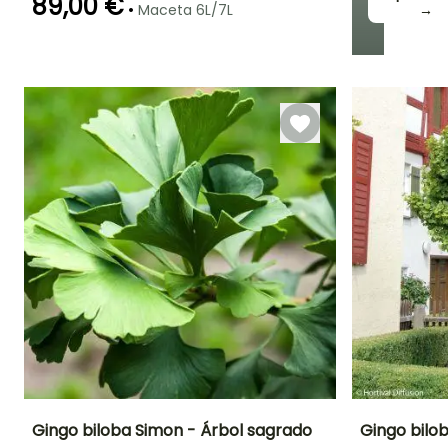
89,00 €
•
Maceta 6L/7L
→
Periodo de
Rusticidad
plantación
Hasta -29°C
razonable
Febrero a Abril,
Junio,
Septiembre a
Noviembre
Gingo biloba Simon - Árbol sagrado
Gingo bilo