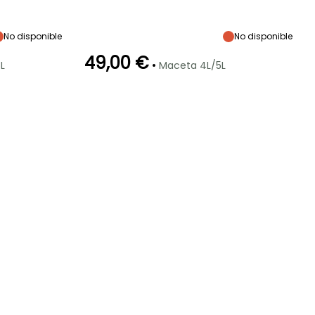
Exposición
Altura en la
Anchura en la
Exposición
madurez
madurez
Sol
Sol
3.50 m
3.50 m
No disponible
No disponible
49,00 €
•
L
Maceta 4L/5L
Periodo de
Rusticidad
plantación
Hasta -29°C
razonable
Febrero a Abril,
Septiembre a
Noviembre