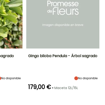
 sagrado
Gingo biloba Pendula - Árbol sagrado
Exposición
Altura en la
Anchura en la
Exposición
madurez
madurez
Sol
Sol
7 m
10 m
No disponible
No disponible
179,00 €
•
Maceta 12L/15L
Periodo de
Rusticidad
plantación
Hasta -29°C
razonable
Febrero a Abril,