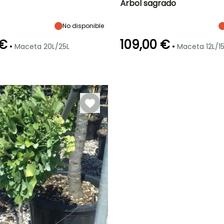
Árbol sagrado
Anchura en la
Exposición
Altura en la
Anchura en la
madurez
madurez
madurez
Sol
2.50 m
2 m
60 cm
No disponible
 €
109,00 €
•
•
Maceta 20L/25L
Maceta 12L/15
Rusticidad
Periodo de
Rusticidad
plantación
Hasta -29°C
Hasta -29°C
razonable
o,
Febrero a Abril,
Junio,
Septiembre a
Noviembre