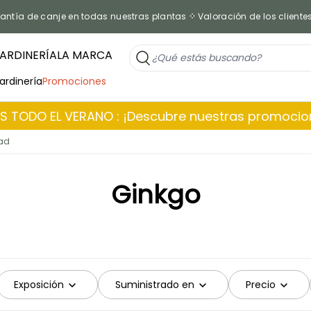
antía de canje en todas nuestras plantas
Valoración de los cliente
ARDINERÍA
LA MARCA
jardinería
Promociones
 TODO EL VERANO : ¡Descubre nuestras promoci
dad
Ginkgo
Exposición
Suministrado en
Precio