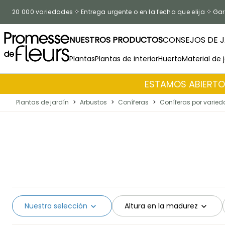
Ir al contenido
20 000 variedades
Entrega urgente o en la fecha que elija
Gar
NUESTROS PRODUCTOS
CONSEJOS DE J
Plantas
Plantas de interior
Huerto
Material de 
ESTAMOS ABIERTOS
Plantas de jardín
>
Arbustos
>
Coníferas
>
Coníferas por varie
Nuestra selección
Altura en la madurez