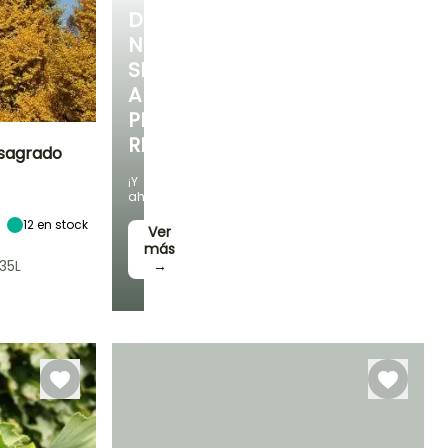
DESCUBRE
NUESTRA
SELECCIÓN
A
PRECIOS
REDUCIDOS
l sagrado
¡Y
Exposición
ahorra!
Sol
12
en stock
Ver
más
35L
→