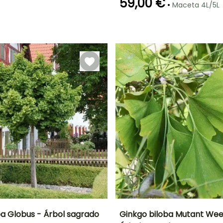
59,00 €
•
Maceta 4L/5L
Periodo de
Rusticidad
plantación
Hasta -29°C
razonable
Febrero a Abril,
Septiembre a
Noviembre
ba Globus - Árbol sagrado
Ginkgo biloba Mutant Wee