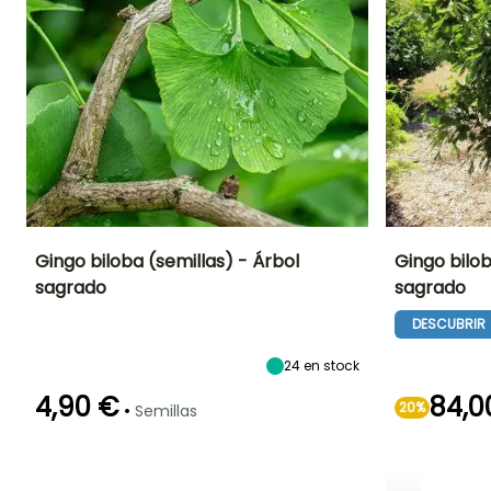
Gingo biloba (semillas) - Árbol
Gingo bilo
sagrado
sagrado
Altura en la
Exposición
Germinación
Altura en la
madurez
madurez
Sol,
30e días
DESCUBRIR
20 m
15 m
Semisombra
24
en stock
4,90 €
84,0
•
20%
Semillas
Periodo de
Método de siembra
plantación
Siembra sin
razonable
protección,
Febrero a Abril
Siembra a