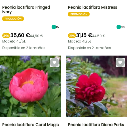
Peonia lactiflora Fringed
Peonia lactiflora Mistress
Ivory
PROMOCIÓN
PROMOCIÓN
15
36
35,60 €
31,15 €
44,50 €
44,50 €
20%
30%
Maceta 4L/5L
Maceta 4L/5L
Disponible en 2 tamaños
Disponible en 2 tamaños
Peonia lactiflora Coral Magic
Peonia lactiflora Diana Parks