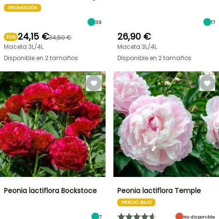
PROMOCIÓN
39
17
24,15 €
26,90 €
34,50 €
30%
Maceta 3L/4L
Maceta 3L/4L
Disponible en 2 tamaños
Disponible en 2 tamaños
Peonia lactiflora Bockstoce
Peonia lactiflora Temple
PRECIO BAJO
7
No disponible