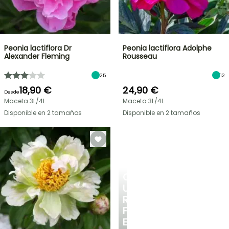
Peonia lactiflora Dr
Peonia lactiflora Adolphe
Alexander Fleming
Rousseau
25
12
18,90 €
24,90 €
Desde
Maceta 3L/4L
Maceta 3L/4L
Disponible en 2 tamaños
Disponible en 2 tamaños
CREA
UN
RINCÓN
FRESCO
EN