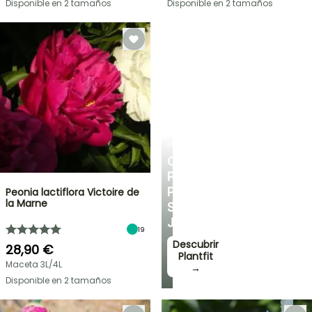
Disponible en 2 tamaños
Disponible en 2 tamaños
PLANTFIT
CONSEJOS
PERSONALIZADOS
PARA
Peonia lactiflora Victoire de
la Marne
SU
JARDÍN
19
Descubrir
28,90 €
Plantfit
Maceta 3L/4L
→
Disponible en 2 tamaños