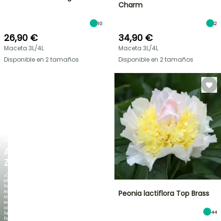
Charm
10
2
26,90 €
34,90 €
Maceta 3L/4L
Maceta 3L/4L
Disponible en 2 tamaños
Disponible en 2 tamaños
NUEVO
AGAPANTHUS
ZAMBEZI
¡Cuando
el
follaje
es
Peonia lactiflora Top Brass
tan
espectacular
como
44
la
floración!