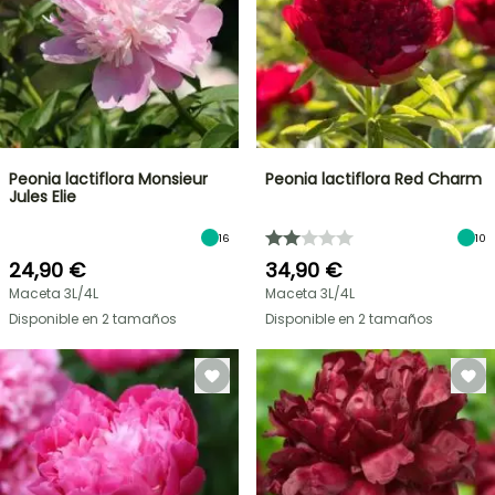
Peonia lactiflora Monsieur
Peonia lactiflora Red Charm
Jules Elie
16
10
24,90 €
34,90 €
Maceta 3L/4L
Maceta 3L/4L
Disponible en 2 tamaños
Disponible en 2 tamaños
OFERTA
RELÁMPAGO
¡HASTA
UN
30
%