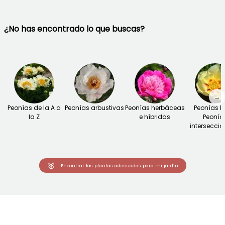
¿No has encontrado lo que buscas?
→
Peonías de la A a
Peonías arbustivas
Peonías herbáceas
Peonías It
la Z
e híbridas
Peonía
interseccio
Encontrar las plantas adecuadas para mi jardín