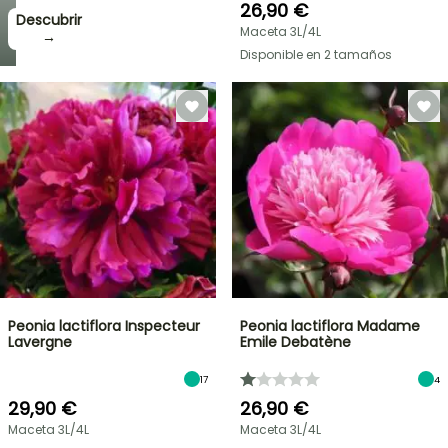
26,90 €
Descubrir
Maceta 3L/4L
→
Disponible en 2 tamaños
Peonia lactiflora Inspecteur
Peonia lactiflora Madame
Lavergne
Emile Debatène
17
4
29,90 €
26,90 €
Maceta 3L/4L
Maceta 3L/4L