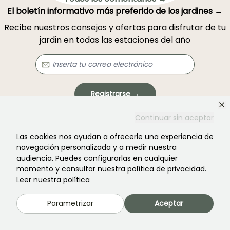
El boletín informativo más preferido de los jardines →
Recibe nuestros consejos y ofertas para disfrutar de tu
jardin en todas las estaciones del año
Registrarse →
Continuar sin aceptar
Este formulario está protegido por reCAPTCHA. Se aplican la
política de
privacidad
y los
términos de servicio
.
Las cookies nos ayudan a ofrecerle una experiencia de
navegación personalizada y a medir nuestra
audiencia. Puedes configurarlas en cualquier
momento y consultar nuestra política de privacidad.
Leer nuestra política
Parametrizar
Aceptar
¿No encontraste lo que buscabas?