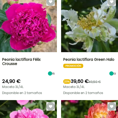
Peonia lactiflora Félix
Peonia lactiflora Green Halo
Crousse
PROMOCIÓN
15
13
24,90 €
39,60 €
49,50 €
20%
Maceta 3L/4L
Maceta 3L/4L
Disponible en 2 tamaños
Disponible en 2 tamaños