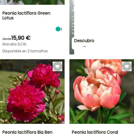
TU
JARDÍN
Peonia lactiflora Green
¡Con
Lotus
nuestras
plantas
trepadoras
3
más
bonitas!
15,90 €
Desde
Descubro
Maceta 3L/4L
→
Disponible en 2 tamaños
Peonia lactiflora Big Ben
Peonia lactiflora Coral