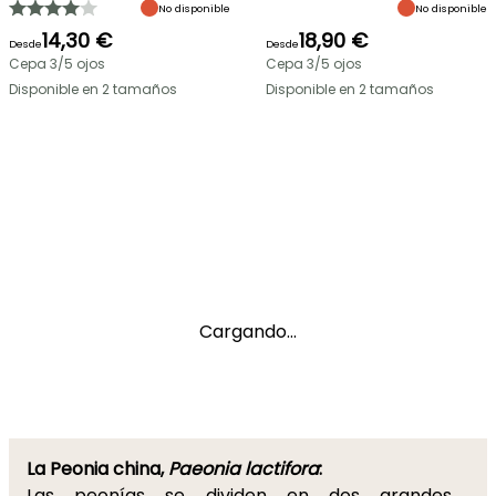
No disponible
No disponible
14,30 €
18,90 €
Desde
Desde
Cepa 3/5 ojos
Cepa 3/5 ojos
Disponible en 2 tamaños
Disponible en 2 tamaños
Cargando...
La Peonia china,
Paeonia lactifora
:
Las peonías se dividen en dos grandes