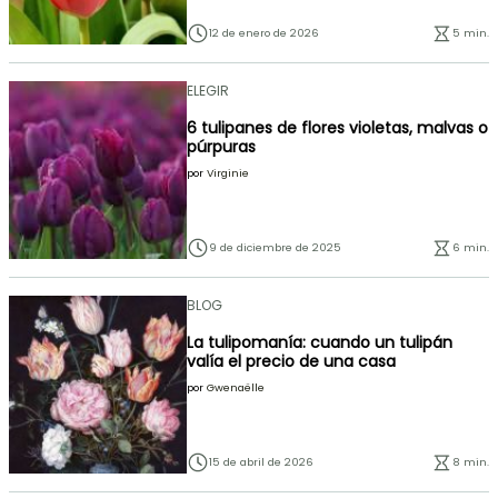
12 de enero de 2026
5 min.
ELEGIR
6 tulipanes de flores violetas, malvas o
púrpuras
por
Virginie
9 de diciembre de 2025
6 min.
BLOG
La tulipomanía: cuando un tulipán
valía el precio de una casa
por
Gwenaëlle
15 de abril de 2026
8 min.