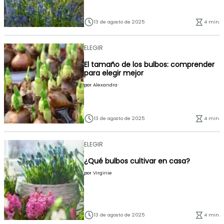
13 de agosto de 2025
4 min.
ELEGIR
El tamaño de los bulbos: comprender
para elegir mejor
por
Alexandra
13 de agosto de 2025
4 min.
ELEGIR
¿Qué bulbos cultivar en casa?
por
Virginie
13 de agosto de 2025
4 min.