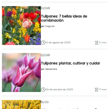
ELEGIR
Tulipanes: 7 bellas ideas de
combinación
por
Virginie
13 de agosto de 2025
5 min.
ELEGIR
Tulipanes: plantar, cultivar y cuidar
por
Alexandra
26 de octubre de 2025
17 min.
BLOG