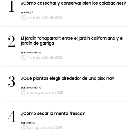
1
¿Cómo cosechar y conservar bien los calabacines?
por
Ingrid
5 de agosto de 2026
2
El jardín “chaparral”: entre el jardín californiano y el
jardín de garriga
por
Gwenaëlle
4 de agosto de 2026
3
¿Qué plantas elegir alrededor de una piscina?
por
Gwenaëlle
3 de agosto de 2026
4
¿Cómo secar la menta fresca?
por
Arthur
1 de agosto de 2026