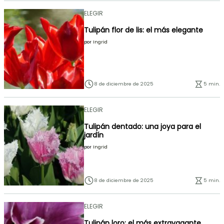
ELEGIR
Tulipán flor de lis: el más elegante
por
Ingrid
8 de diciembre de 2025
5 min.
ELEGIR
Tulipán dentado: una joya para el
jardín
por
Ingrid
8 de diciembre de 2025
5 min.
ELEGIR
Tulipán loro: el más extravagante