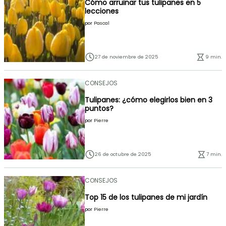
Cómo arruinar tus tulipanes en 5
lecciones
por
Pascal
27 de noviembre de 2025
9 min.
CONSEJOS
Tulipanes: ¿cómo elegirlos bien en 3
puntos?
por
Pierre
26 de octubre de 2025
7 min.
CONSEJOS
Top 15 de los tulipanes de mi jardín
por
Pierre