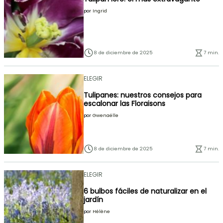
por
Ingrid
8 de diciembre de 2025
7 min.
ELEGIR
Tulipanes: nuestros consejos para
escalonar las Floraisons
por
Gwenaëlle
8 de diciembre de 2025
7 min.
ELEGIR
6 bulbos fáciles de naturalizar en el
jardín
por
Hélène