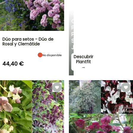
PLANTFIT
CONSEJOS
PERSONALIZADOS
PARA
Dúo para setos - Dúo de
SU
Rosal y Clemátide
JARDÍN
No disponible
Descubrir
Plantfit
44,40 €
→