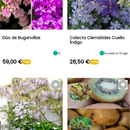
Dúo de Buganvillas
Colecta Clemátides Cuello
Índigo
13
Enviado el 13 ago
59,00 €
26,50 €
-16%
-27%
OFERTA
RELÁMPAGO
¡HASTA
UN
30
%
BULBOS
DE
DE
PRIMAVERA
DESCUENTO
NOVEDADES
EN