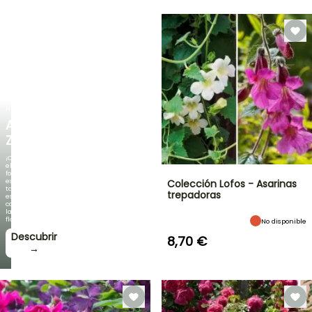
NUEVO
AGAPANTHUS
ZAMBEZI
¡Cuando
el
follaje
es
Colección Lofos - Asarinas
tan
trepadoras
espectacular
como
la
floración!
No disponible
Descubrir
8,70 €
→