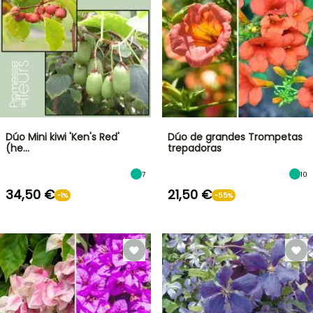
Dúo Mini kiwi 'Ken's Red'
Dúo de grandes Trompetas
(he…
trepadoras
7
10
34,50 €
21,50 €
-1%
-55%