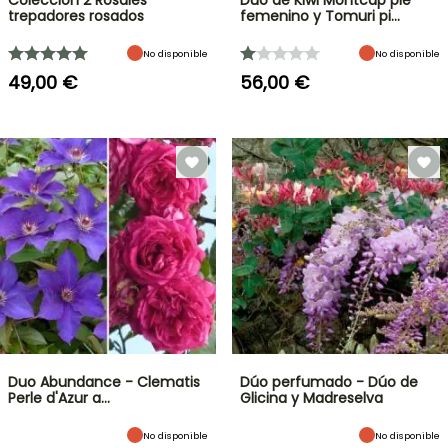
Colección 2 Rosales
Dúo de Kiwi Montcap pie
trepadores rosados
femenino y Tomuri pi…
No disponible
No disponible
49,00 €
56,00 €
Duo Abundance - Clematis
Dúo perfumado - Dúo de
Perle d'Azur a…
Glicina y Madreselva
No disponible
No disponible