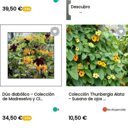
7
Descubro
39,50 €
-29%
→
Dúo diabólico - Colección
Colección Thunbergia Alata
de Madreselva y Cl…
- Susana de ojos …
8
No disponible
34,50 €
10,50 €
-25%