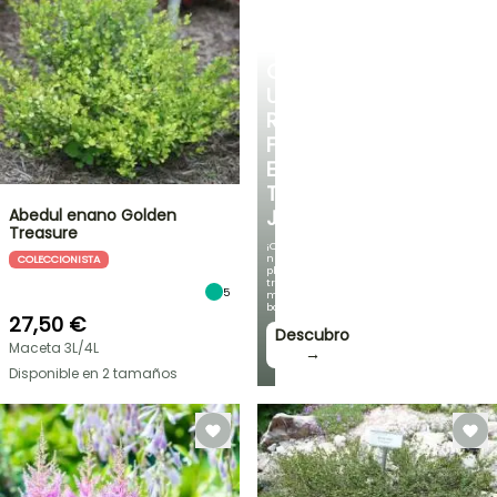
CREA
UN
RINCÓN
FRESCO
EN
TU
Abedul enano Golden
JARDÍN
Treasure
¡Con
nuestras
COLECCIONISTA
plantas
trepadoras
5
más
bonitas!
27,50 €
Descubro
Maceta 3L/4L
→
Disponible en 2 tamaños