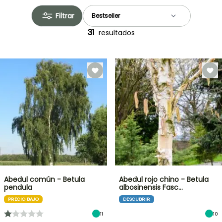
Filtrar
31
resultados
Abedul común - Betula
Abedul rojo chino - Betula
pendula
albosinensis Fasc…
PRECIO BAJO
DESCUBRIR
11
10