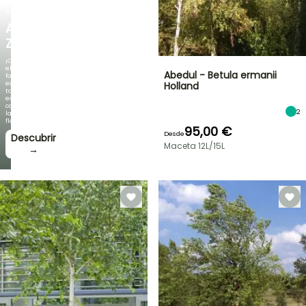
NUEVO
AGAPANTHUS
ZAMBEZI
¡Cuando
el
Abedul - Betula ermanii
follaje
es
Holland
tan
espectacular
como
2
la
floración!
95,00 €
Desde
Descubrir
Maceta 12L/15L
→