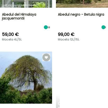
Abedul del Himalaya
Abedul negro - Betula nigra
jacquemontii
18
1
59,00 €
99,00 €
Maceta 4L/5L
Maceta 12L/15L
PLANTFIT
CONSEJOS