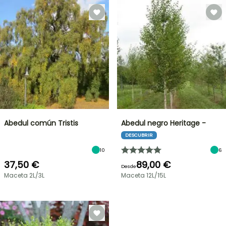
Abedul común Tristis
Abedul negro Heritage -
DESCUBRIR
10
6
37,50 €
89,00 €
Desde
Maceta 2L/3L
Maceta 12L/15L