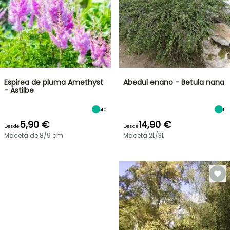
Espirea de pluma Amethyst
Abedul enano - Betula nana
- Astilbe
40
11
5,90 €
14,90 €
Desde
Desde
Maceta de 8/9 cm
Maceta 2L/3L