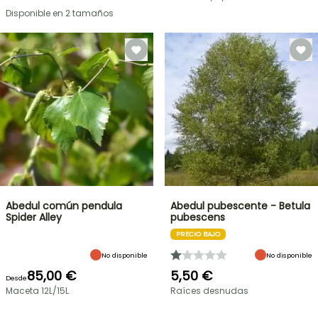
Disponible en 2 tamaños
Abedul común pendula
Abedul pubescente - Betula
Spider Alley
pubescens
PRECIO BAJO
No disponible
No disponible
85,00 €
5,50 €
Desde
Maceta 12L/15L
Raíces desnudas