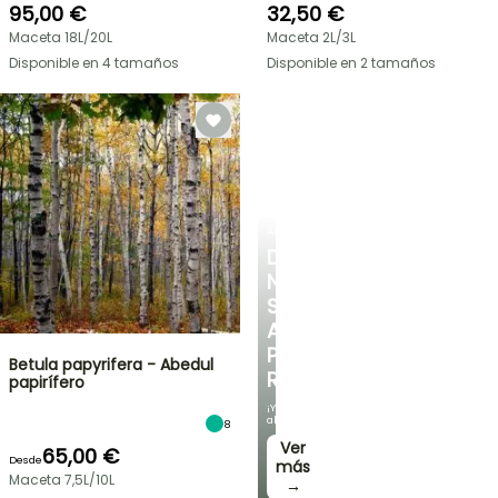
95,00 €
32,50 €
Maceta 18L/20L
Maceta 2L/3L
Disponible en 4 tamaños
Disponible en 2 tamaños
ARBUSTOS
DESCUBRE
NUESTRA
SELECCIÓN
A
PRECIOS
Betula papyrifera - Abedul
REDUCIDOS
papirífero​
¡Y
ahorra!
8
Ver
65,00 €
Desde
más
Maceta 7,5L/10L
→