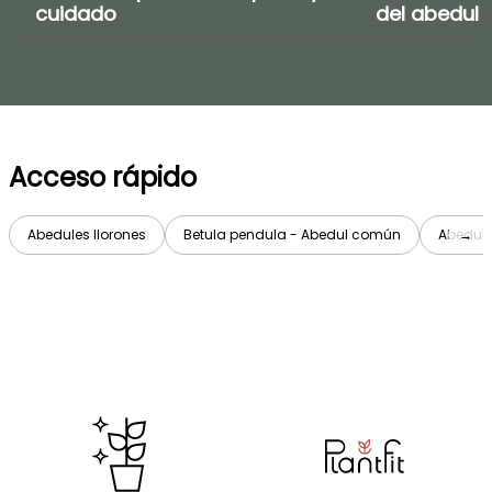
cuidado
del abedul
Acceso rápido
Abedules llorones
Betula pendula - Abedul común
Abedule
→