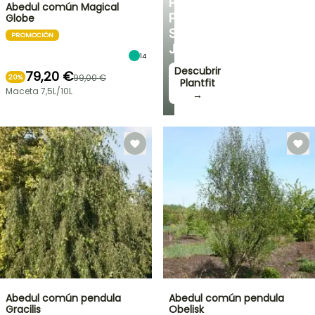
PERSONALIZADOS
Abedul común Magical
PARA
Globe
SU
PROMOCIÓN
JARDÍN
14
Descubrir
79,20 €
99,00 €
20%
Plantfit
Maceta 7,5L/10L
→
Abedul común pendula
Abedul común pendula
Gracilis
Obelisk