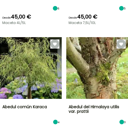
6
5
45,00 €
45,00 €
Desde
Desde
Maceta 4L/5L
Maceta 7,5L/10L
Abedul común Karaca
Abedul del Himalaya utilis
var. prattii
4
3