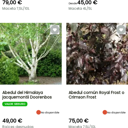
79,00 €
45,00 €
Desde
Maceta 7,5L/10L
Maceta 4L/5L
Abedul del Himalaya
Abedul común Royal Frost o
jacquemontii Doorenbos
Crimson Frost
VALOR SEGURO
No disponible
No disponible
49,00 €
75,00 €
Raíces desnudas
Maceta 7,5L/10L