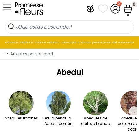
Ir al contenido
0
Plantfit
Mis listas de favo
Mi cuenta
Cesta
0
ESTAMOS ABIERTOS TODO EL VERANO : ¡Descubre nuestras promociones del momento!
⋯
>
Arbustos por variedad
Abedul
→
Abedules llorones
Betula pendula -
Abedules de
Abedules
Abedul común
corteza blanca
corteza de 
cobre