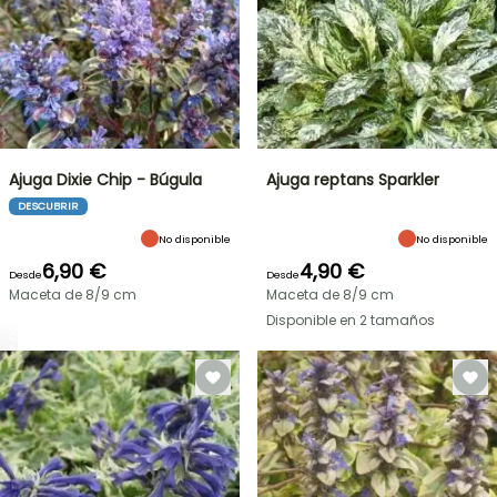
Ajuga Dixie Chip - Búgula
Ajuga reptans Sparkler
DESCUBRIR
No disponible
No disponible
6,90 €
4,90 €
Desde
Desde
Maceta de 8/9 cm
Maceta de 8/9 cm
Disponible en 2 tamaños
OFERTA
RELÁMPAGO
¡HASTA
UN
30
%
BULBOS
DE
DE
PRIMAVERA
DESCUENTO