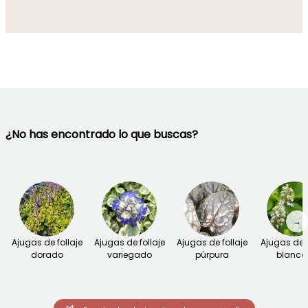
¿No has encontrado lo que buscas?
→
Ajugas de follaje
Ajugas de follaje
Ajugas de follaje
Ajugas de f
dorado
variegado
púrpura
blanca