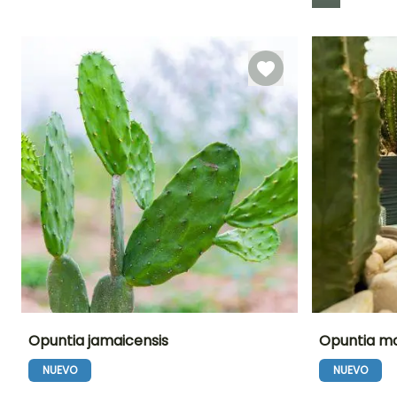
Periodo de floración
Periodo de
Rusticidad
plantación
Hasta -6,5°C
razonable
Junio a Julio
Febrero a Abril
Opuntia jamaicensis
Opuntia m
NUEVO
NUEVO
Altura en la
Anchura en la
Exposición
Altura en la
madurez
madurez
madurez
Sol