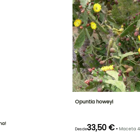
NTO
IÓN
!
Opuntia howeyi
Altura en la
Anchura en la
madurez
madurez
60 cm
1 m
ha!
33,50 €
•
Maceta 4
Desde