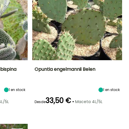
lbispina
Opuntia engelmannii Belen
Exposición
Altura en la
Anchura en la
Exposición
madurez
madurez
Sol
Sol
4.50 m
2.50 m
1
en stock
1
en stock
33,50 €
•
L/5L
Maceta 4L/5L
Desde
Rusticidad
Periodo de floración
Periodo de
Rusticidad
plantación
Hasta -4°C
Hasta -12°C
razonable
Mayo a Junio
Febrero a Abril,