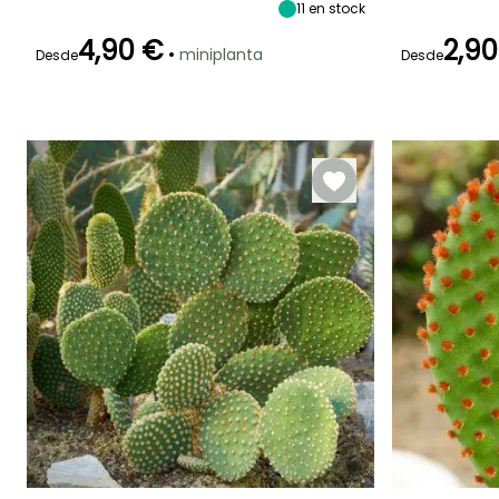
80 cm
80 cm
2 m
11
en stock
4,90 €
2,90
•
miniplanta
Desde
Desde
Periodo de floración
Periodo de
Rusticidad
Periodo de floraci
plantación
Hasta -6,5°C
razonable
Mayo a Agosto
Junio a Agost
Febrero a Mayo,
Agosto a
Septiembre