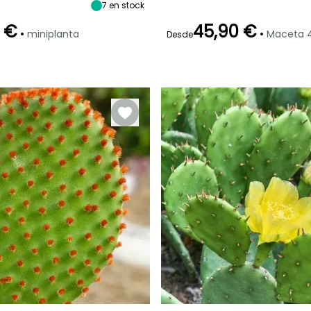
1.20 m
1 m
1.80 m
7
en stock
 €
45,90 €
•
•
miniplanta
Maceta 4
Desde
ón
Periodo de
Rusticidad
Periodo de floración
Periodo de
plantación
plantación
Hasta -6,5°C
razonable
razonable
o
Mayo a Julio
Marzo a Mayo,
Febrero a Mayo,
Agosto a
Agosto a
Septiembre
Septiembre