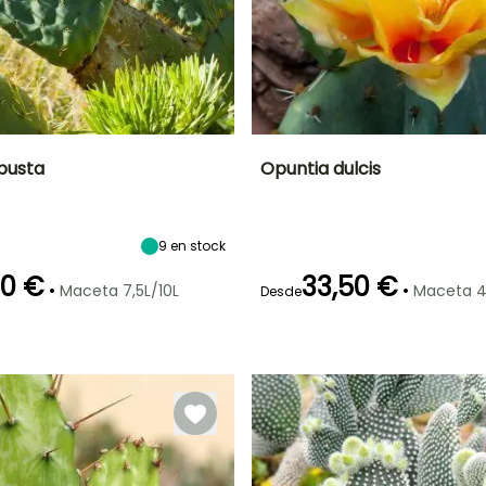
busta
Opuntia dulcis
Anchura en la
Exposición
Altura en la
Anchura en la
madurez
madurez
madurez
Sol
1.50 m
1.20 m
80 cm
9
en stock
00 €
33,50 €
•
•
Maceta 7,5L/10L
Maceta 4
Desde
ón
Periodo de
Rusticidad
Periodo de floración
Periodo de
plantación
plantación
Hasta -6,5°C
razonable
razonable
o
Junio a Julio
Marzo a Junio
Febrero a Abril,
Agosto a
Septiembre