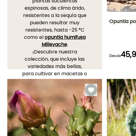
plantas suculentas
espinosas, de clima árido,
resistentes a la sequía que
Opuntia p
pueden resultar muy
resistentes, hasta -25 °C
Altura en la
como el
opuntia humifusa
madurez
15 cm
Millevache
.
¡Descubre nuestra
45,
Desde
colección, que incluye las
variedades más bellas,
Periodo de floraci
para cultivar en macetas o
Mayo a Julio
en el jardín!
Para obtener más
información, consulta
nuestro artículo
"Opuntia,
Cactus palas: plantación,
cultivo y mantenimiento"
¡TE ENCANTAN!