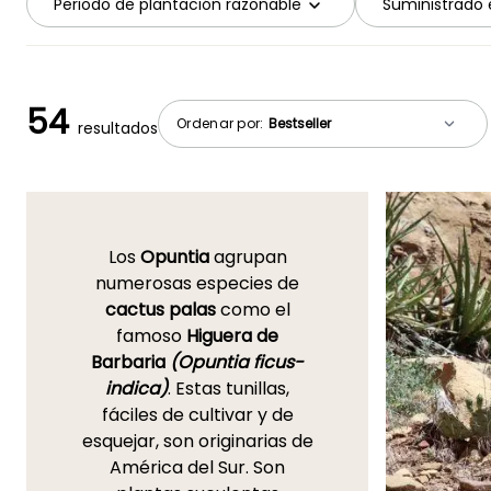
Periodo de plantación razonable
Suministrado 
54
Ordenar por:
resultados
Los
Opuntia
agrupan
numerosas especies de
cactus palas
como el
famoso
Higuera de
Barbaria
(Opuntia ficus-
indica)
. Estas tunillas,
fáciles de cultivar y de
esquejar, son originarias de
América del Sur. Son