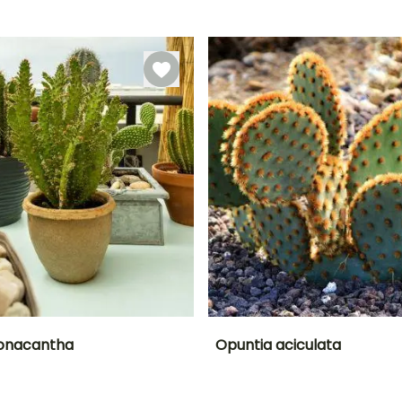
Periodo de floración
Periodo de
plantación
razonable
Junio a Julio
Febrero a Abril,
Agosto a
Septiembre
onacantha
Opuntia aciculata
Anchura en la
Exposición
Altura en la
Anchura en la
madurez
madurez
madurez
Sol