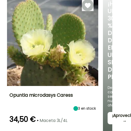
¡HASTA
UN
30
%
DE
DESCUE
EN
UNA
SELECC
DE
PLANTAS
Descubre
cada
Opuntia microdasys Caress
semana
nuevas
ofertas
Altura en la
Anchura en la
Exposición
3
en stock
madurez
madurez
Sol
80 cm
1.20 m
¡Aprovec
34,50 €
•
Maceta 3L/4L
→