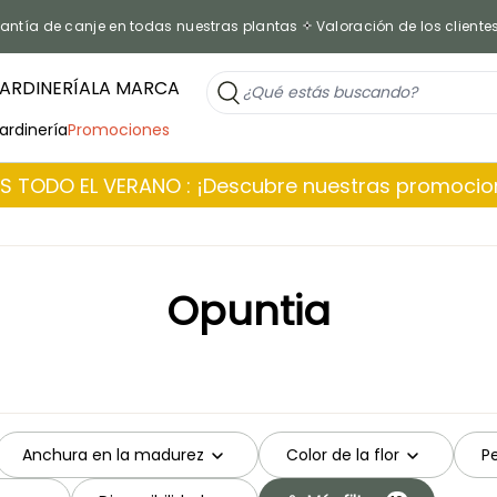
antía de canje en todas nuestras plantas
Valoración de los cliente
ARDINERÍA
LA MARCA
jardinería
Promociones
 TODO EL VERANO : ¡Descubre nuestras promoci
Opuntia
Anchura en la madurez
Color de la flor
Pe