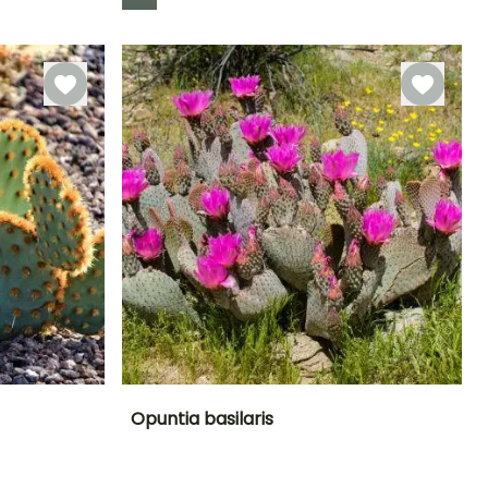
Rusticidad
Hasta -18°C
Opuntia basilaris
Exposición
Altura en la
Anchura en la
Exposición
madurez
madurez
Sol
Sol