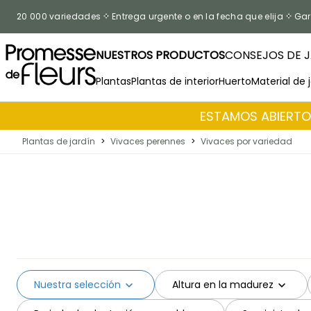
Ir al contenido
20 000 variedades
Entrega urgente o en la fecha que elija
Gar
NUESTROS PRODUCTOS
CONSEJOS DE J
Plantas
Plantas de interior
Huerto
Material de 
ESTAMOS ABIERTOS
Plantas de jardín
>
Vivaces perennes
>
Vivaces por variedad
Nuestra selección
Altura en la madurez