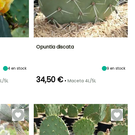
Opuntia discata
Exposición
Altura en la
Anchura en la
Exposición
madurez
madurez
Sol
Sol
2 m
1 m
4
en stock
9
en stock
34,50 €
•
L/5L
Maceta 4L/5L
Rusticidad
Periodo de floración
Periodo de
Rusticidad
plantación
Hasta -9,5°C
Hasta -6,5°C
razonable
Junio a Julio
Febrero a Abril,
Agosto a
Septiembre