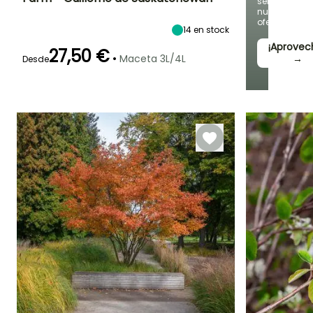
semana
Diámetro del fruto
Periodo de cosecha
Altura en la
nuevas
madurez
1 cm
ofertas
4 m
14
en stock
Junio a Agosto
¡Aprovec
27,50 €
•
Maceta 3L/4L
→
Desde
Anchura en la
Exposición
Autofértil o
madurez
Sol,
autopolinizante
3 m
Semisombra