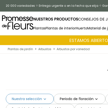
Ir al contenido
20 000 variedades
Entrega urgente o en la fecha que elija
Gar
NUESTROS PRODUCTOS
CONSEJOS DE J
Plantas
Plantas de interior
Huerto
Material de 
ESTAMOS ABIERTOS
Plantas de jardín
>
Arbustos
>
Arbustos por variedad
Nuestra selección
Periodo de floración