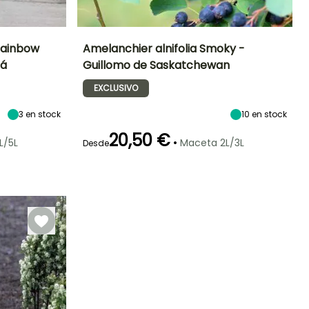
Rainbow
Amelanchier alnifolia Smoky -
dá
Guillomo de Saskatchewan
Exposición
Altura en la
Anchura en la
Exposición
madurez
madurez
Sol,
Sol,
EXCLUSIVO
2.75 m
2.25 m
Semisombra
Semisombra
3
en stock
10
en stock
20,50 €
•
L/5L
Maceta 2L/3L
Desde
Rusticidad
Periodo de floración
Periodo de
Rusticidad
plantación
Hasta -29°C
Hasta -23,5°C
razonable
Abril a Mayo
Febrero a
Marzo,
Septiembre a
Noviembre