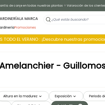
antía de canje en todas nuestras plantas
Valoración de los cliente
ARDINERÍA
LA MARCA
jardinería
Promociones
 TODO EL VERANO : ¡Descubre nuestras promoci
Amelanchier - Guillomo
Altura en la madurez
Exposición
Periodo d