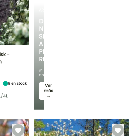
ARBUSTOS
DESCUBRE
NUESTRA
SELECCIÓN
A
PRECIOS
isk -
REDUCIDOS
n
Exposición
¡Y
Sol,
ahorra!
Semisombra
8
en stock
Ver
más
L/4L
→
Rusticidad
Hasta -40°C