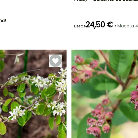
Diámetro del fruto
Periodo de cosecha
1 cm
Junio a Agosto
ha!
24,50 €
•
Maceta 4
Desde
Anchura en la
Exposición
madurez
Sol,
a
3 m
Semisombra