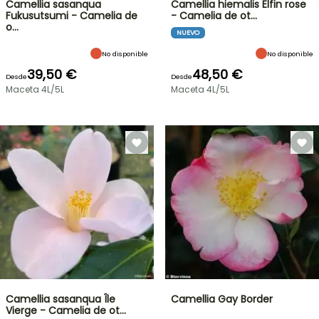
Camellia sasanqua
Camellia hiemalis Elfin rose
Fukusutsumi - Camelia de
- Camelia de ot…
o…
NUEVO
No disponible
No disponible
39,50 €
48,50 €
Desde
Desde
Maceta 4L/5L
Maceta 4L/5L
Camellia sasanqua Île
Camellia Gay Border
Vierge - Camelia de ot…