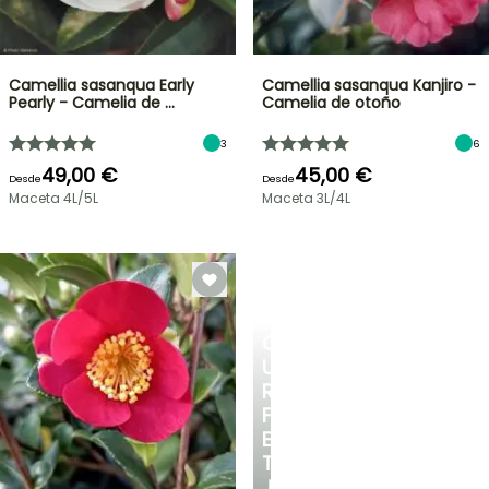
Camellia sasanqua Early
Camellia sasanqua Kanjiro -
Pearly - Camelia de …
Camelia de otoño
3
6
49,00 €
45,00 €
Desde
Desde
Maceta 4L/5L
Maceta 3L/4L
CREA
UN
RINCÓN
FRESCO
EN
TU
JARDÍN