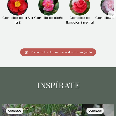
→
Camelias de la A a
Camelia de otoño
Camelias de
Camelias sil
la Z
floración invernal
Encontrar las plantas adecuadas para mi jardín
INSPÍRATE
CONSEJOS
CONSEJOS