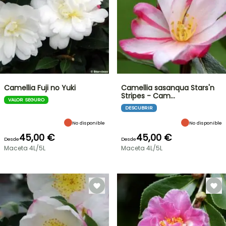
Camellia Fuji no Yuki
Camellia sasanqua Stars'n
Stripes - Cam…
VALOR SEGURO
DESCUBRIR
No disponible
No disponible
45,00 €
45,00 €
Desde
Desde
Maceta 4L/5L
Maceta 4L/5L