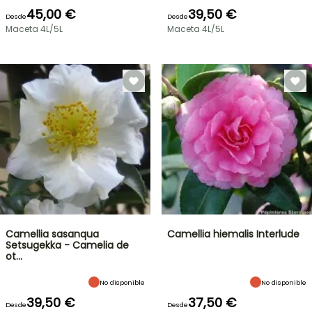
45,00 €
39,50 €
Desde
Desde
Maceta 4L/5L
Maceta 4L/5L
Camellia sasanqua
Camellia hiemalis Interlude
Setsugekka - Camelia de
ot…
No disponible
No disponible
39,50 €
37,50 €
Desde
Desde