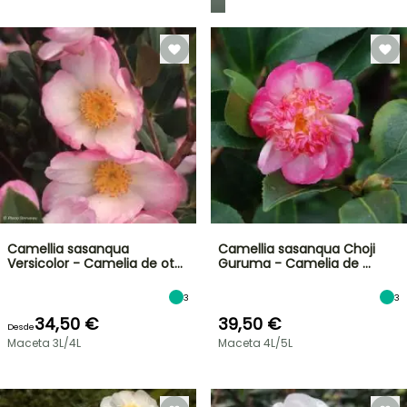
Camellia sasanqua
Camellia sasanqua Choji
Versicolor - Camelia de ot…
Guruma - Camelia de …
3
3
34,50 €
39,50 €
Desde
Maceta 3L/4L
Maceta 4L/5L