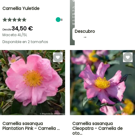
¡Con
Camellia Yuletide
nuestras
plantas
trepadoras
8
más
bonitas!
34,50 €
Desde
Descubro
Maceta 4L/5L
→
Disponible en 2 tamaños
Camellia sasanqua
Camellia sasanqua
Plantation Pink - Camelia …
Cleopatra - Camelia de
oto…