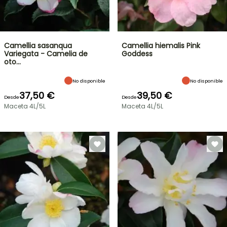
Camellia sasanqua
Camellia hiemalis Pink
Variegata - Camelia de
Goddess
oto…
No disponible
No disponible
37,50 €
39,50 €
Desde
Desde
Maceta 4L/5L
Maceta 4L/5L