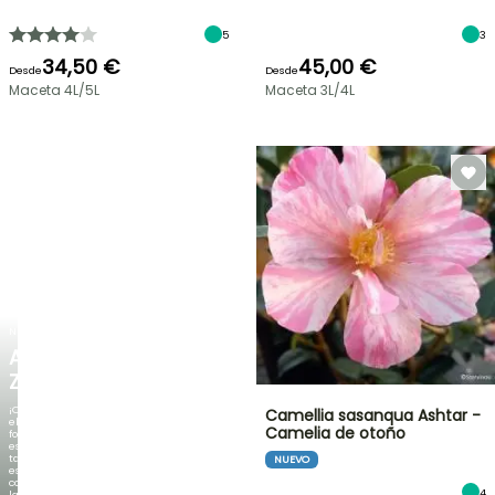
5
3
34,50 €
45,00 €
Desde
Desde
Maceta 4L/5L
Maceta 3L/4L
NUEVO
AGAPANTHUS
ZAMBEZI
¡Cuando
Camellia sasanqua Ashtar -
el
Camelia de otoño
follaje
es
tan
NUEVO
espectacular
como
4
la