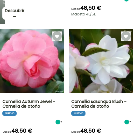
floración!
48,50 €
Desde
Descubrir
Maceta 4L/5L
→
Camellia Autumn Jewel -
Camellia sasanqua Blush -
Camelia de otoño
Camelia de otoño
NUEVO
NUEVO
7
7
48,50 €
48,50 €
Desde
Desde