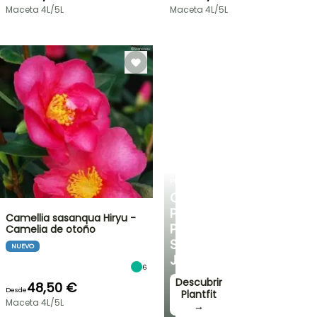
Maceta 4L/5L
Maceta 4L/5L
PLANTFIT
CONSEJOS
PERSONALIZADOS
Camellia sasanqua Hiryu -
PARA
Camelia de otoño
SU
NUEVO
JARDÍN
6
Descubrir
48,50 €
Desde
Plantfit
Maceta 4L/5L
→