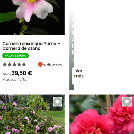
ARBUSTOS
DESCUBRE
NUESTRA
SELECCIÓN
A
Camellia sasanqua Yume -
PRECIOS
Camelia de otoño
REDUCIDOS
VALOR SEGURO
¡Y
ahorra!
No disponible
Ver
39,50 €
Desde
más
Maceta 4L/5L
→
OFERTA
RELÁMPAGO
¡HASTA
UN
30
%
BULBOS
DE
DE