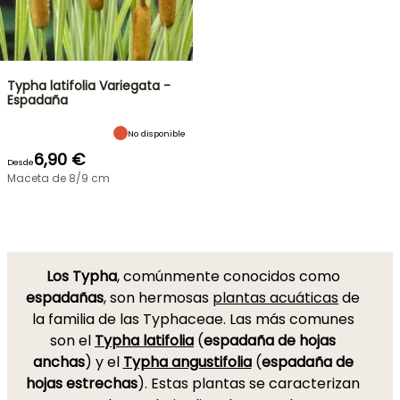
Typha latifolia Variegata -
Espadaña
No disponible
6,90 €
Desde
Maceta de 8/9 cm
Los Typha
, comúnmente conocidos como
espadañas
, son hermosas
plantas acuáticas
de
la familia de las Typhaceae. Las más comunes
son el
Typha latifolia
(
espadaña de hojas
anchas
) y el
Typha angustifolia
(
espadaña de
hojas estrechas
). Estas plantas se caracterizan