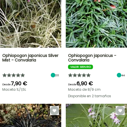
Ophiopogon japonicus Silver
Ophiopogon japonicus -
Mist - Convalaria
Convalaria
VALOR SEGURO
20
44
7,90 €
6,90 €
Desde
Desde
Maceta 1L/1,5L
Maceta de 8/9 cm
Disponible en 2 tamaños