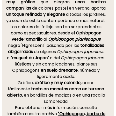
muy gráfico
que alegran
unas bonitas
campanillas
de colores pastel en verano, aporta
un toque refinado y elegante
a todos los jardines,
ya sean de estilo contemporáneo o más natural.
Los colores del follaje son tan sorprendentes
como espectaculares, desde el
Ophiopogon
verde-amarillo
al
Ophiopogon planiscapus
negro 'Nigrescens' pasando por las
tonalidades
abigarradas
de algunos
Ophiopogon japonicus
o
"muguet du Japon"
o del
Ophiopogon jaburan
.
Rústicos
y sin complicaciones, plante sus
Ophiopogons
en suelo drenante,
húmedo y
ligeramente ácido.
Gráfico,
exótico y muy colorido,
crece
fácilmente
tanto en macetas como en terreno
abierto,
en bordillos de macizos o en una rocalla
sombreada.
Para obtener más información, consulte
también nuestro archivo
"Ophiopogon, barba de