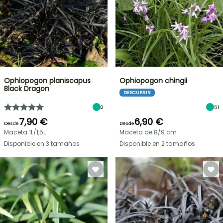
Ophiopogon planiscapus
Ophiopogon chingii
Black Dragon
DESCUBRIR
2
51
7,90 €
6,90 €
Desde
Desde
Maceta 1L/1,5L
Maceta de 8/9 cm
Disponible en 3 tamaños
Disponible en 2 tamaños
OFERTA
RELÁMPAGO
¡HASTA
UN
30
%