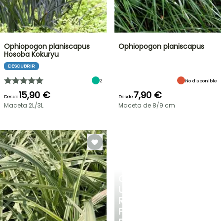
Ophiopogon planiscapus
Ophiopogon planiscapus
Hosoba Kokuryu
DESCUBRIR
2
No disponible
15,90 €
7,90 €
Desde
Desde
Maceta 2L/3L
Maceta de 8/9 cm
CREA
UN
RINCÓN
FRESCO