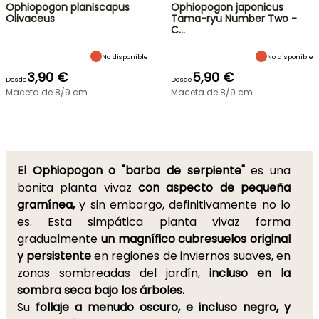
Ophiopogon planiscapus
Ophiopogon japonicus
Olivaceus
Tama-ryu Number Two -
C…
No disponible
No disponible
3,90 €
5,90 €
Desde
Desde
Maceta de 8/9 cm
Maceta de 8/9 cm
El Ophiopogon o "barba de serpiente"
es una
bonita planta vivaz
con aspecto de pequeña
gramínea,
y sin embargo, definitivamente no lo
es. Esta simpática planta vivaz forma
gradualmente
un magnífico cubresuelos original
y persistente
en regiones de inviernos suaves, en
zonas sombreadas del jardín,
incluso en la
sombra seca bajo los árboles.
Su
follaje a menudo oscuro, e incluso negro, y