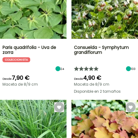
Paris quadrifolia - Uva de
Consuelda - Symphytum
zorra
grandiflorum
COLECCIONISTA
24
133
7,90 €
4,90 €
Desde
Desde
Maceta de 8/9 cm
Maceta de 8/9 cm
Disponible en 2 tamaños