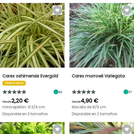
Carex oshimensis Evergold
Carex morrowii Variegata
PRECIO BAJO
62
37
2,20 €
4,90 €
Desde
Desde
minicepellón: Ø 3/4 cm
Maceta de 8/9 cm
Disponible en 3 tamaños
Disponible en 2 tamaños