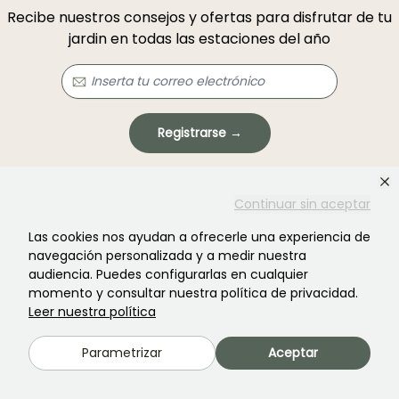
Recibe nuestros consejos y ofertas para disfrutar de tu
jardin en todas las estaciones del año
Registrarse →
Este formulario está protegido por reCAPTCHA. Se aplican la
política de
privacidad
y los
términos de servicio
.
Continuar sin aceptar
Las cookies nos ayudan a ofrecerle una experiencia de
navegación personalizada y a medir nuestra
audiencia. Puedes configurarlas en cualquier
momento y consultar nuestra política de privacidad.
Leer nuestra política
¿No encontraste lo que buscabas?
Parametrizar
Aceptar