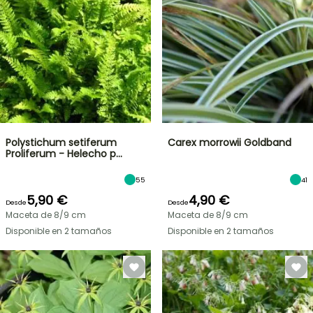
Polystichum setiferum
Carex morrowii Goldband
Proliferum - Helecho p…
55
41
5,90 €
4,90 €
Desde
Desde
Maceta de 8/9 cm
Maceta de 8/9 cm
Disponible en 2 tamaños
Disponible en 2 tamaños