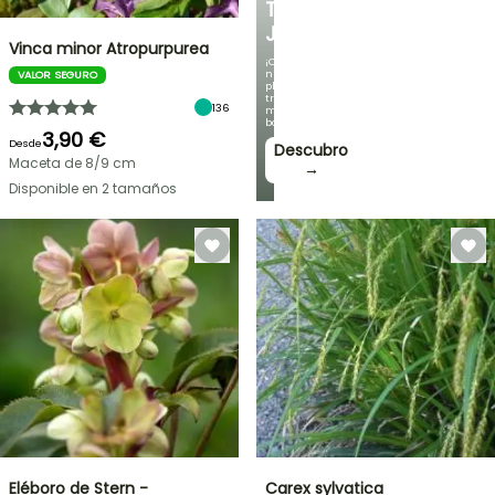
TU
JARDÍN
Vinca minor Atropurpurea
¡Con
nuestras
VALOR SEGURO
plantas
trepadoras
136
más
bonitas!
3,90 €
Desde
Descubro
Maceta de 8/9 cm
→
Disponible en 2 tamaños
Eléboro de Stern -
Carex sylvatica