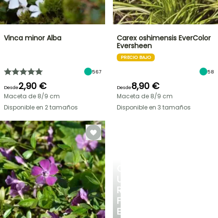
Vinca minor Alba
Carex oshimensis EverColor
Eversheen
PRECIO BAJO
567
58
2,90 €
8,90 €
Desde
Desde
Maceta de 8/9 cm
Maceta de 8/9 cm
Disponible en 2 tamaños
Disponible en 3 tamaños
CREA
UN
RINCÓN
FRESCO
EN