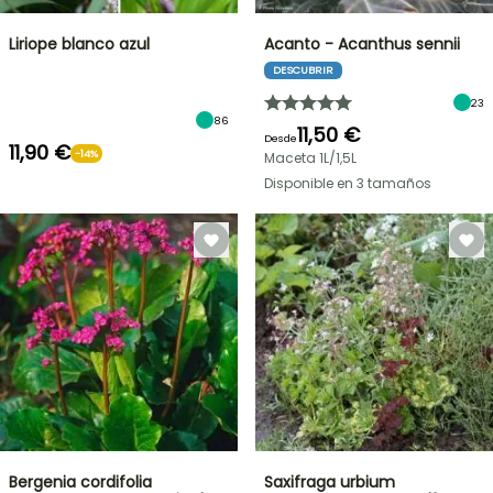
Liriope blanco azul
Acanto - Acanthus sennii
DESCUBRIR
23
86
11,50 €
Desde
11,90 €
-14%
Maceta 1L/1,5L
Disponible en 3 tamaños
Bergenia cordifolia
Saxifraga urbium