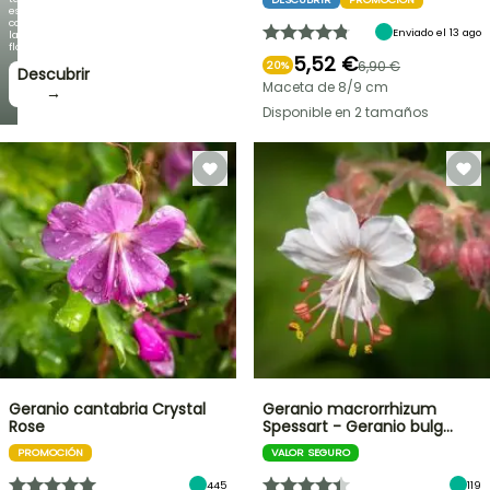
espectacular
como
Enviado el 13 ago
la
floración!
5,52 €
6,90 €
20%
Descubrir
Maceta de 8/9 cm
→
Disponible en 2 tamaños
Geranio cantabria Crystal
Geranio macrorrhizum
Rose
Spessart - Geranio bulg…
PROMOCIÓN
VALOR SEGURO
445
119