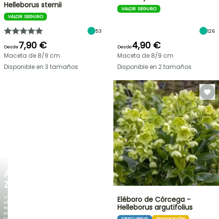
Helleborus sternii
VALOR SEGURO
VALOR SEGURO
53
126
7,90 €
4,90 €
Desde
Desde
Maceta de 8/9 cm
Maceta de 8/9 cm
Disponible en 3 tamaños
Disponible en 2 tamaños
NUEVO
AGAPANTHUS
ZAMBEZI
¡Cuando
Eléboro de Córcega -
el
Helleborus argutifolius
follaje
es
tan
DESCUBRIR
PROMOCIÓN