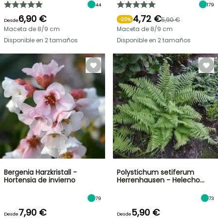
44
179
6,90 €
4,72 €
5,90 €
-
20
%
Desde
Maceta de 8/9 cm
Maceta de 8/9 cm
Disponible en 2 tamaños
Disponible en 2 tamaños
Bergenia Harzkristall -
Polystichum setiferum
Hortensia de invierno
Herrenhausen - Helecho…
79
73
7,90 €
5,90 €
Desde
Desde