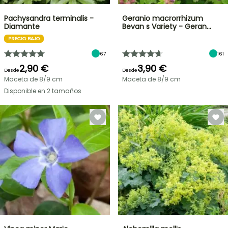
Pachysandra terminalis -
Geranio macrorrhizum
Diamante
Bevan s Variety - Geran…
PRECIO BAJO
67
161
2,90 €
3,90 €
Desde
Desde
Maceta de 8/9 cm
Maceta de 8/9 cm
Disponible en 2 tamaños