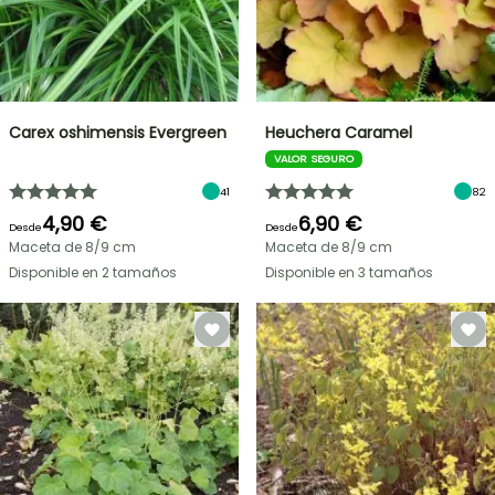
Carex oshimensis Evergreen
Heuchera Caramel
VALOR SEGURO
41
82
4,90 €
6,90 €
Desde
Desde
Maceta de 8/9 cm
Maceta de 8/9 cm
Disponible en 2 tamaños
Disponible en 3 tamaños