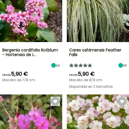
Bergenia cordifolia Rotblum
Carex oshimensis Feather
- Hortensia de i…
Falls
66
35
5,90 €
5,90 €
Desde
Desde
Maceta de 7/8 cm
Maceta de 8/9 cm
Disponible en 2 tamaños