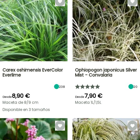
Carex oshimensis EverColor
Ophiopogon japonicus Silver
Everlime
Mist - Convalaria
238
20
8,90 €
7,90 €
Desde
Desde
Maceta de 8/9 cm
Maceta 1L/1,5L
Disponible en 3 tamaños