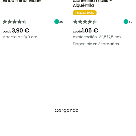
Vinca minor Marie
Alchemilla mollis -
Alquémila
PRECIO BAJO
36
591
3,90 €
1,05 €
Desde
Desde
Maceta de 8/9 cm
minicepellón: Ø 1,5/2,5 cm
Disponible en 3 tamaños
Cargando...