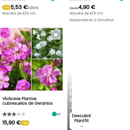
5,53 €
4,90 €
7,90 €
30%
Desde
Maceta de 8/9 cm
Maceta de 8/9 cm
Disponible en 2 tamaños
PLANTFIT
CONSEJOS
PERSONALIZADOS
PARA
Viváceas Plantas
SU
cubresuelos de Geranios
JARDÍN
39
Descubrir
Plantfit
15,90 €
-19%
→