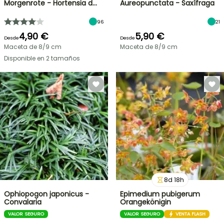
Morgenrote - Hortensia d…
Aureopunctata - Saxífraga
96
21
4,90 €
5,90 €
Desde
Desde
Maceta de 8/9 cm
Maceta de 8/9 cm
Disponible en 2 tamaños
8
d
18
h
Ophiopogon japonicus -
Epimedium pubigerum
Convalaria
Orangekönigin
VALOR SEGURO
VALOR SEGURO
VENTA FLASH