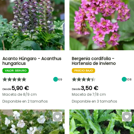
Acanto Húngaro - Acanthus
Bergenia cordifolia -
hungaricus
Hortensia de invierno
VALOR SEGURO
PRECIO BAJO
69
108
5,90 €
3,50 €
Desde
Desde
Maceta de 8/9 cm
Maceta de 7/8 cm
Disponible en 2 tamaños
Disponible en 3 tamaños