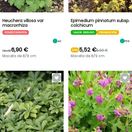
Heuchera villosa var
Epimedium pinnatum subsp.
macrorrhiza
colchicum
COLECCIONISTA
VALOR SEGURO
PROMOCIÓN
40
156
6,90 €
5,52 €
6,90 €
20%
Desde
Maceta de 8/9 cm
Maceta de 8/9 cm