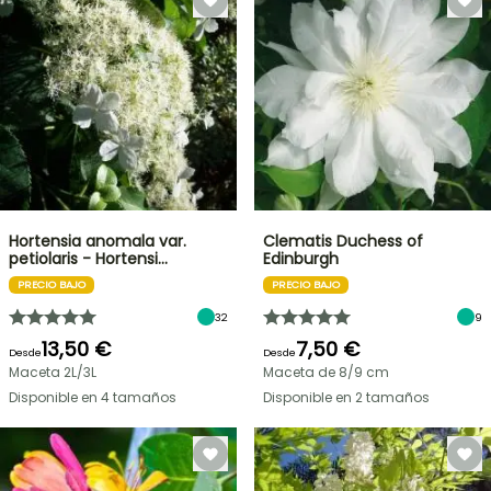
Hortensia anomala var.
Clematis Duchess of
petiolaris - Hortensi…
Edinburgh
PRECIO BAJO
PRECIO BAJO
32
9
13,50 €
7,50 €
Desde
Desde
Maceta 2L/3L
Maceta de 8/9 cm
Disponible en 4 tamaños
Disponible en 2 tamaños