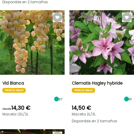
Disponible en 2 tamaños
Vid Bianca
Clematis Hagley hybride
PRECIO BAJO
PRECIO BAJO
27
21
14,30 €
14,50 €
Desde
Maceta 1,5L/2L
Maceta 2L/3L
Disponible en 2 tamaños