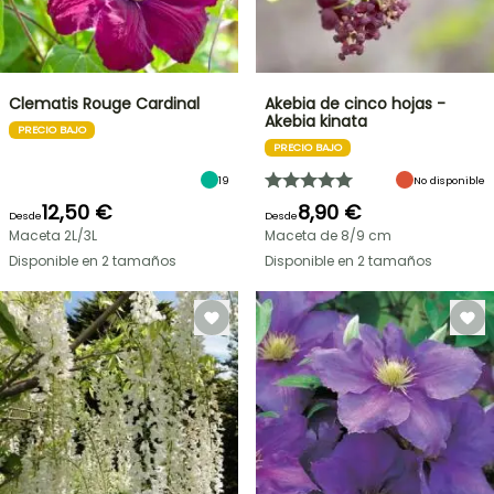
Clematis Rouge Cardinal
Akebia de cinco hojas -
Akebia kinata
PRECIO BAJO
PRECIO BAJO
19
No disponible
12,50 €
8,90 €
Desde
Desde
Maceta 2L/3L
Maceta de 8/9 cm
Disponible en 2 tamaños
Disponible en 2 tamaños