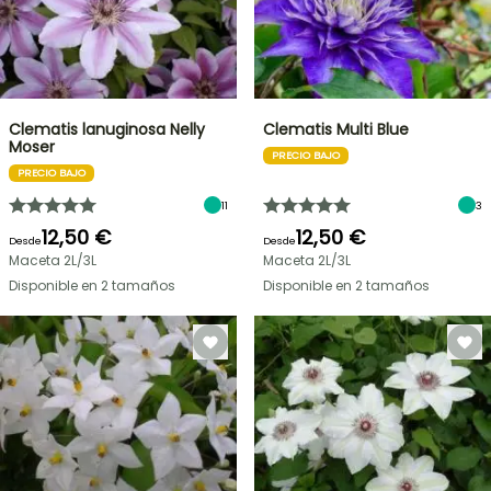
Clematis lanuginosa Nelly
Clematis Multi Blue
Moser
PRECIO BAJO
PRECIO BAJO
11
3
12,50 €
12,50 €
Desde
Desde
Maceta 2L/3L
Maceta 2L/3L
Disponible en 2 tamaños
Disponible en 2 tamaños