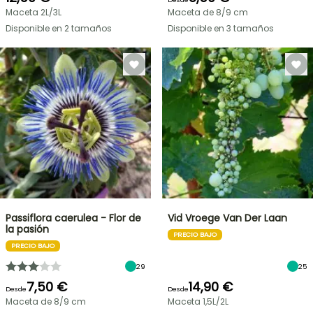
Maceta 2L/3L
Maceta de 8/9 cm
Disponible en 2 tamaños
Disponible en 3 tamaños
Passiflora caerulea - Flor de
Vid Vroege Van Der Laan
la pasión
PRECIO BAJO
PRECIO BAJO
29
25
7,50 €
14,90 €
Desde
Desde
Maceta de 8/9 cm
Maceta 1,5L/2L