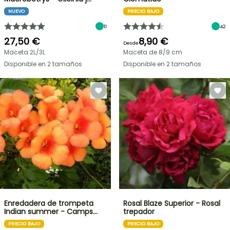
NUEVO
PRECIO BAJO
11
42
27,50 €
8,90 €
Desde
Maceta 2L/3L
Maceta de 8/9 cm
Disponible en 2 tamaños
Disponible en 2 tamaños
Enredadera de trompeta
Rosal Blaze Superior - Rosal
Indian summer - Camps…
trepador
PRECIO BAJO
PRECIO BAJO