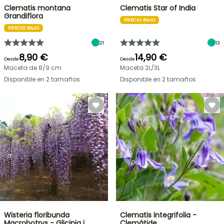
Clematis montana
Clematis Star of India
Grandiflora
PRECIO BAJO
PRECIO BAJO
21
13
8,90 €
14,90 €
Desde
Desde
Maceta de 8/9 cm
Maceta 2L/3L
Disponible en 2 tamaños
Disponible en 2 tamaños
Wisteria floribunda
Clematis integrifolia -
Macrobotrys - Glicinia j…
Clemátide