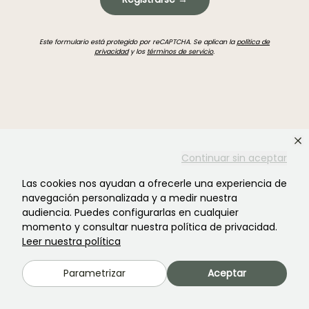
Este formulario está protegido por reCAPTCHA. Se aplican la
política de
privacidad
y los
términos de servicio
.
¿No encontraste lo que buscabas?
Continuar sin aceptar
Las cookies nos ayudan a ofrecerle una experiencia de
navegación personalizada y a medir nuestra
audiencia. Puedes configurarlas en cualquier
momento y consultar nuestra política de privacidad.
Leer nuestra política
Parametrizar
Aceptar