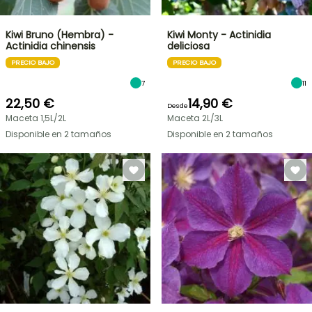
Kiwi Bruno (Hembra) -
Kiwi Monty - Actinidia
Actinidia chinensis
deliciosa
PRECIO BAJO
PRECIO BAJO
7
11
22,50 €
14,90 €
Desde
Maceta 1,5L/2L
Maceta 2L/3L
Disponible en 2 tamaños
Disponible en 2 tamaños