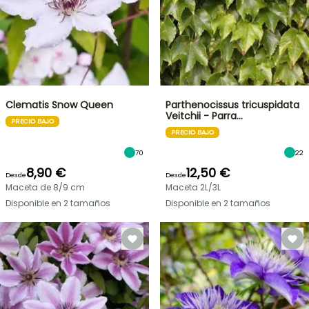
Clematis Snow Queen
Parthenocissus tricuspidata
Veitchii - Parra…
PRECIO BAJO
PRECIO BAJO
70
22
8,90 €
12,50 €
Desde
Desde
Maceta de 8/9 cm
Maceta 2L/3L
Disponible en 2 tamaños
Disponible en 2 tamaños