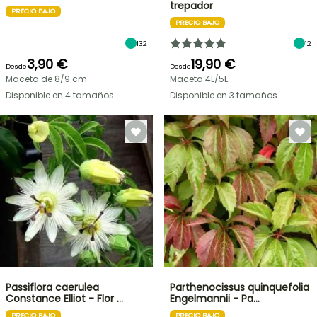
trepador
PRECIO BAJO
PRECIO BAJO
132
12
3,90 €
19,90 €
Desde
Desde
Maceta de 8/9 cm
Maceta 4L/5L
Disponible en 4 tamaños
Disponible en 3 tamaños
Passiflora caerulea
Parthenocissus quinquefolia
Constance Elliot - Flor …
Engelmannii - Pa…
PRECIO BAJO
PRECIO BAJO