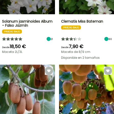
Solanum jasminoides Album
Clematis Miss Bateman
- Falso Jazmín
PRECIO BAJO
PRECIO BAJO
21
80
18,50 €
7,90 €
Desde
Desde
Maceta 2L/3L
Maceta de 8/9 cm
Disponible en 2 tamaños