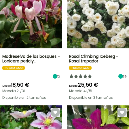
Madreselva de los bosques -
Rosal Climbing Iceberg -
Lonicera pericly…
Rosal trepador
PRECIO BAJO
PRECIO BAJO
12
39
18,50 €
25,50 €
Desde
Desde
Maceta 2L/3L
Maceta 4L/5L
Disponible en 2 tamaños
Disponible en 3 tamaños