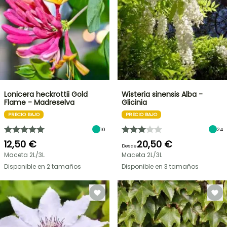
Lonicera heckrottii Gold
Wisteria sinensis Alba -
Flame - Madreselva
Glicinia
PRECIO BAJO
PRECIO BAJO
10
24
12,50 €
20,50 €
Desde
Maceta 2L/3L
Maceta 2L/3L
Disponible en 2 tamaños
Disponible en 3 tamaños