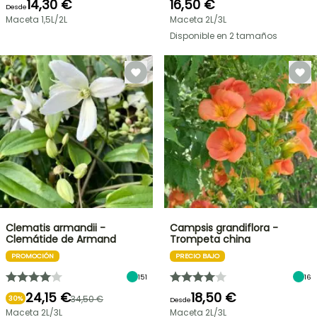
14,30 €
16,50 €
Desde
Maceta 1,5L/2L
Maceta 2L/3L
Disponible en 2 tamaños
Clematis armandii -
Campsis grandiflora -
Clemátide de Armand
Trompeta china
PROMOCIÓN
PRECIO BAJO
151
16
24,15 €
18,50 €
34,50 €
30%
Desde
Maceta 2L/3L
Maceta 2L/3L