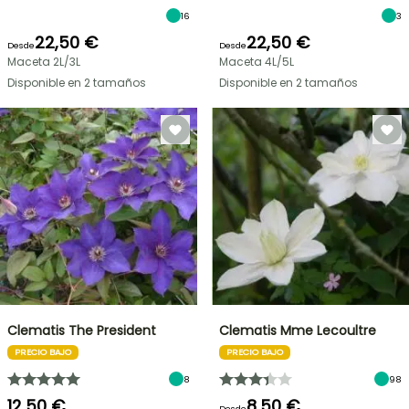
16
3
22,50 €
22,50 €
Desde
Desde
Maceta 2L/3L
Maceta 4L/5L
Disponible en 2 tamaños
Disponible en 2 tamaños
Clematis The President
Clematis Mme Lecoultre
PRECIO BAJO
PRECIO BAJO
8
98
12,50 €
8,50 €
Desde