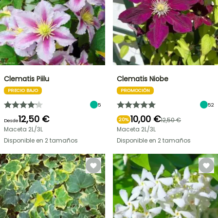
Clematis Piilu
Clematis Niobe
PRECIO BAJO
PROMOCIÓN
5
52
12,50 €
10,00 €
12,50 €
20%
Desde
Maceta 2L/3L
Maceta 2L/3L
Disponible en 2 tamaños
Disponible en 2 tamaños