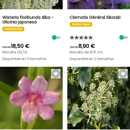
Wisteria floribunda Alba -
Clematis Général Sikorski
Glicinia japonesa
PRECIO BAJO
PROMOCIÓN
30
35
18,50 €
8,90 €
Desde
Desde
Maceta 1,5L/2L
Maceta de 8/9 cm
Disponible en 3 tamaños
Disponible en 2 tamaños