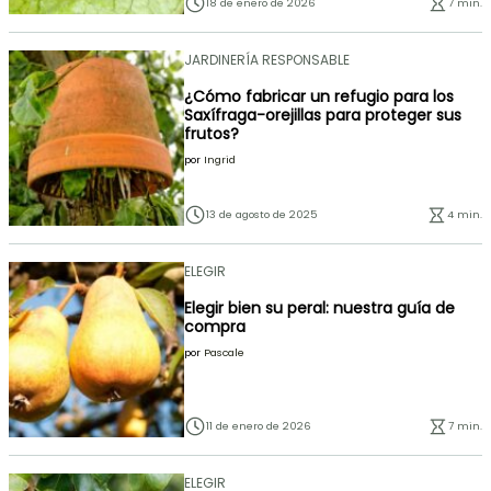
18 de enero de 2026
7 min.
JARDINERÍA RESPONSABLE
¿Cómo fabricar un refugio para los
Saxífraga-orejillas para proteger sus
frutos?
por
Ingrid
13 de agosto de 2025
4 min.
ELEGIR
Elegir bien su peral: nuestra guía de
compra
por
Pascale
11 de enero de 2026
7 min.
ELEGIR