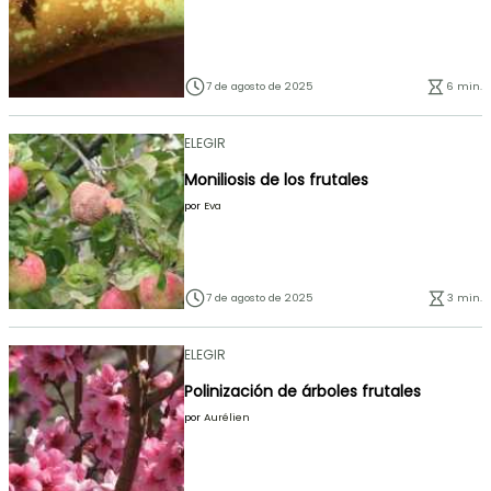
7 de agosto de 2025
6 min.
ELEGIR
Moniliosis de los frutales
por
Eva
7 de agosto de 2025
3 min.
ELEGIR
Polinización de árboles frutales
por
Aurélien