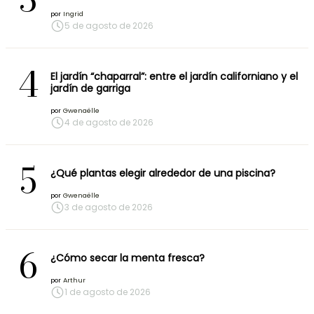
por
Ingrid
5 de agosto de 2026
4
El jardín “chaparral”: entre el jardín californiano y el
jardín de garriga
por
Gwenaëlle
4 de agosto de 2026
5
¿Qué plantas elegir alrededor de una piscina?
por
Gwenaëlle
3 de agosto de 2026
6
¿Cómo secar la menta fresca?
por
Arthur
1 de agosto de 2026