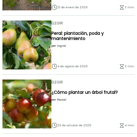
21 de enero de 2026
3 min.
ELEGIR
Peral: plantación, poda y
mantenimiento
por
Ingrid
4 de agosto de 2025
3 min.
ELEGIR
¿Cómo plantar un árbol frutal?
por
Pascal
23 de octubre de 2025
4 min.