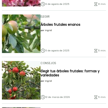
6 de agosto de 2025
8 min.
ELEGIR
Árboles frutales enanos
por
Ingrid
5 de agosto de 2025
5 min.
CONSEJOS
Elegir tus árboles frutales: formas y
variedades
por
Ingrid
12 de marzo de 2026
5 min.