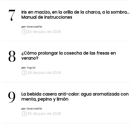
7
Iris en macizo, en la orilla de la charca, a la sombra…
Manual de instrucciones
por
Gwenaëlle
30 de julio de 2026
8
¿Cómo prolongar la cosecha de las fresas en
verano?
por
Ingrid
28 de julio de 2026
9
La bebida casera anti-calor: agua aromatizada con
menta, pepino y limón
por
Gwenaëlle
25 de julio de 2026