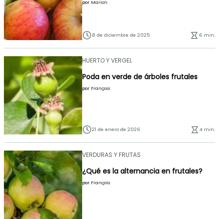
por
Marion
8 de diciembre de 2025
6 min.
HUERTO Y VERGEL
Poda en verde de árboles frutales
por
François
21 de enero de 2026
4 min.
VERDURAS Y FRUTAS
¿Qué es la alternancia en frutales?
por
François