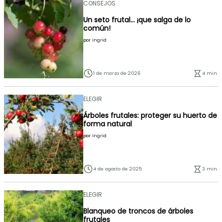
CONSEJOS
Un seto frutal... ¡que salga de lo
común!
por
Ingrid
1 de marzo de 2026
4 min.
ELEGIR
Árboles frutales: proteger su huerto de
forma natural
por
Ingrid
4 de agosto de 2025
3 min.
ELEGIR
Blanqueo de troncos de árboles
frutales