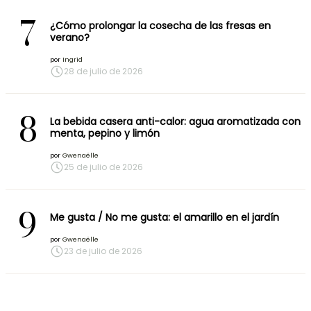
7
¿Cómo prolongar la cosecha de las fresas en
verano?
por
Ingrid
28 de julio de 2026
8
La bebida casera anti-calor: agua aromatizada con
menta, pepino y limón
por
Gwenaëlle
25 de julio de 2026
9
Me gusta / No me gusta: el amarillo en el jardín
por
Gwenaëlle
23 de julio de 2026