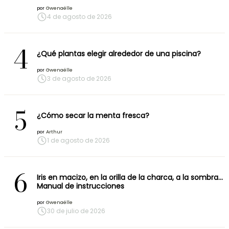
por
Gwenaëlle
4 de agosto de 2026
4
¿Qué plantas elegir alrededor de una piscina?
por
Gwenaëlle
3 de agosto de 2026
5
¿Cómo secar la menta fresca?
por
Arthur
1 de agosto de 2026
6
Iris en macizo, en la orilla de la charca, a la sombra…
Manual de instrucciones
por
Gwenaëlle
30 de julio de 2026