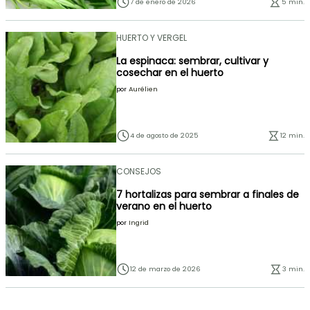
7 de enero de 2026
5 min.
HUERTO Y VERGEL
La espinaca: sembrar, cultivar y
cosechar en el huerto
por
Aurélien
4 de agosto de 2025
12 min.
CONSEJOS
7 hortalizas para sembrar a finales de
verano en el huerto
por
Ingrid
12 de marzo de 2026
3 min.