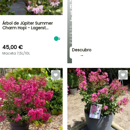
FRESCO
EN
TU
JARDÍN
Árbol de Júpiter Summer
¡Con
Charm Hopi - Lagerst…
nuestras
plantas
trepadoras
2
más
bonitas!
45,00 €
Descubro
Maceta 7,5L/10L
→