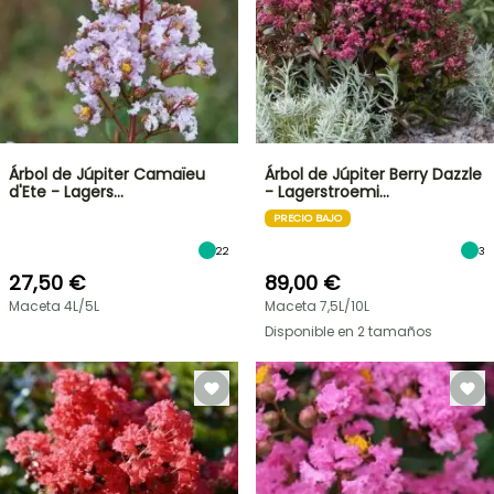
Árbol de Júpiter Camaïeu
Árbol de Júpiter Berry Dazzle
d'Ete - Lagers…
- Lagerstroemi…
PRECIO BAJO
22
3
27,50 €
89,00 €
Maceta 4L/5L
Maceta 7,5L/10L
Disponible en 2 tamaños