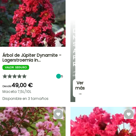
ARBUSTOS
DESCUBRE
NUESTRA
SELECCIÓN
A
Árbol de Júpiter Dynamite -
PRECIOS
Lagerstroemia in…
REDUCIDOS
VALOR SEGURO
¡Y
ahorra!
5
Ver
49,00 €
Desde
más
Maceta 7,5L/10L
→
Disponible en 3 tamaños
OFERTA
RELÁMPAGO
¡HASTA
UN
30