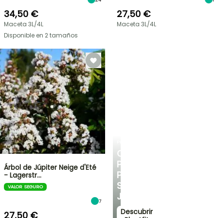
34,50 €
27,50 €
Maceta 3L/4L
Maceta 3L/4L
Disponible en 2 tamaños
PLANTFIT
CONSEJOS
PERSONALIZADOS
Árbol de Júpiter Neige d'Eté
PARA
- Lagerstr…
SU
VALOR SEGURO
JARDÍN
7
Descubrir
27,50 €