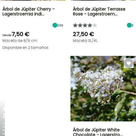
Árbol de Júpiter Cherry -
Árbol de Júpiter Terrasse
Lagerstroemia indi…
Rose - Lagerstroem…
239
2
7,50 €
27,50 €
Desde
Maceta de 8/9 cm
Maceta 3L/4L
Disponible en 2 tamaños
NUEVO
AGAPANTHUS
ZAMBEZI
¡Cuando
el
Árbol de Júpiter White
follaje
es
Chocolate - Lagerstro…