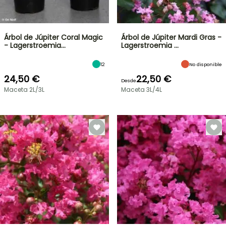
Árbol de Júpiter Coral Magic
Árbol de Júpiter Mardi Gras -
- Lagerstroemia…
Lagerstroemia …
12
No disponible
24,50 €
22,50 €
Desde
Maceta 2L/3L
Maceta 3L/4L