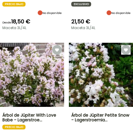
PRECIO BAJO
EXCLUSIVO
No disponible
No disponible
18,50 €
21,50 €
Desde
Maceta 3L/4L
Maceta 3L/4L
Árbol de Júpiter With Love
Árbol de Júpiter Petite Snow
Babe - Lagerstroe…
- Lagerstroemia…
PRECIO BAJO