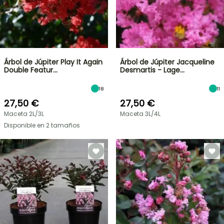
Árbol de Júpiter Play It Again
Árbol de Júpiter Jacqueline
Double Featur…
Desmartis - Lage…
18
11
27,50 €
27,50 €
Maceta 2L/3L
Maceta 3L/4L
Disponible en 2 tamaños