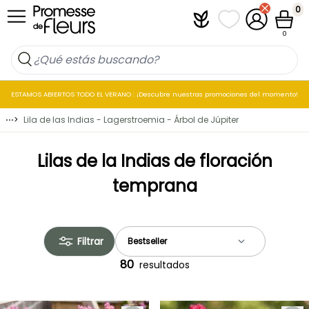
Ir al contenido
0
Plantfit
Mis listas de favo
Mi cuenta
Cesta
0
ESTAMOS ABIERTOS TODO EL VERANO : ¡Descubre nuestras promociones del momento!
⋯
>
Lila de las Indias - Lagerstroemia - Árbol de Júpiter
Lilas de la Indias de floración
temprana
Filtrar
80
resultados