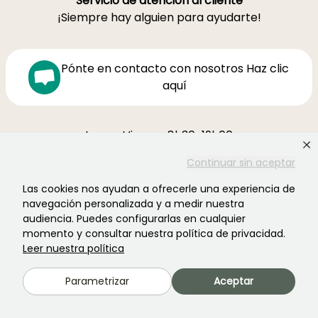
Servicio de atención al cliente
¡Siempre hay alguien para ayudarte!
Pónte en contacto con nosotros Haz clic
aquí
Lunes-Viernes 8h30-19h00
Sábado 9h-16h
Continuar sin aceptar
Ferme de la Cœuillerie
Las cookies nos ayudan a ofrecerle una experiencia de
1012 rue Roger Lecerf
navegación personalizada y a medir nuestra
59840 Premesques
audiencia. Puedes configurarlas en cualquier
Francia
momento y consultar nuestra política de privacidad.
Leer nuestra política
Contacta con nosotros →
Parametrizar
Aceptar
MÁS DE 3700 OPINIONES CERTIFICADAS:
TU EXPERIENCIA CUENTA