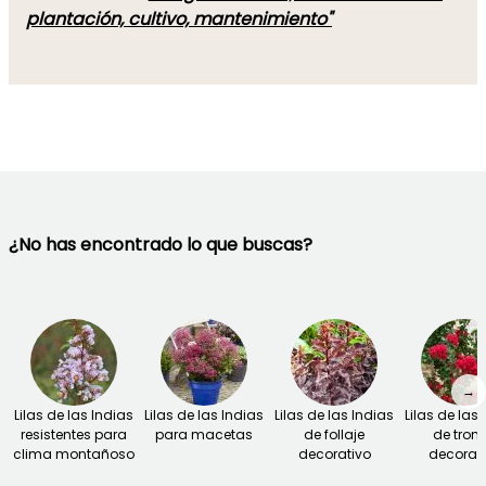
plantación, cultivo, mantenimiento"
¿No has encontrado lo que buscas?
→
Lilas de las Indias
Lilas de las Indias
Lilas de las Indias
Lilas de las
resistentes para
para macetas
de follaje
de tron
clima montañoso
decorativo
decorat