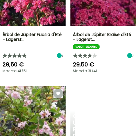
Árbol de Júpiter Fucsia d'Eté
Árbol de Júpiter Braise d'Eté
- Lagerst…
- Lagerst…
VALOR SEGURO
7
7
29,50 €
29,50 €
Maceta 4L/5L
Maceta 3L/4L
CREA
UN
RINCÓN