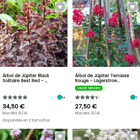
Árbol de Júpiter Black
Árbol de Júpiter Terrasse
Solitaire Best Red - …
Rouge - Lagerstroe…
VALOR SEGURO
14
5
34,50 €
27,50 €
Maceta 3L/4L
Maceta 3L/4L
Disponible en 2 tamaños