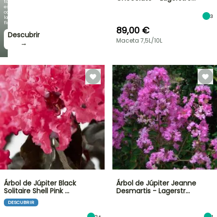
tan
espectacular
como
3
la
floración!
89,00 €
Descubrir
Maceta 7,5L/10L
→
Árbol de Júpiter Black
Árbol de Júpiter Jeanne
Solitaire Shell Pink …
Desmartis - Lagerstr…
DESCUBRIR
24
1