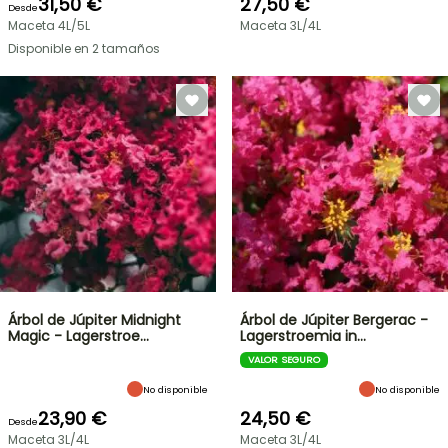
31,50 €
27,50 €
Desde
Maceta 4L/5L
Maceta 3L/4L
Disponible en 2 tamaños
Árbol de Júpiter Midnight
Árbol de Júpiter Bergerac -
Magic - Lagerstroe…
Lagerstroemia in…
VALOR SEGURO
No disponible
No disponible
23,90 €
24,50 €
Desde
Maceta 3L/4L
Maceta 3L/4L