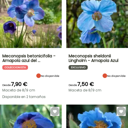
Meconopsis betonicifolia -
Meconopsis sheldonii
Amapola azul del …
Lingholm - Amapola Azul
COLECCIONISTA
EXCLUSIVO
No disponible
No disponible
7,90 €
7,50 €
Desde
Desde
Maceta de 8/9 cm
Maceta de 8/9 cm
Disponible en 2 tamaños