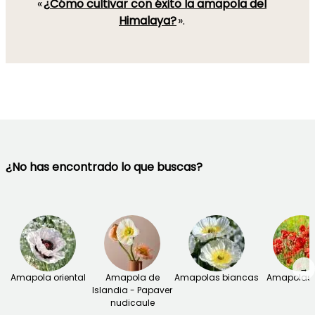
«
¿Cómo cultivar con éxito la amapola del
Himalaya?
».
¿No has encontrado lo que buscas?
→
Amapola oriental
Amapola de
Amapolas biancas
Amapolas 
Islandia - Papaver
nudicaule