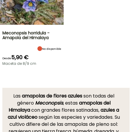
Meconopsis horridula -
Amapola del Himalaya
No disponible
5,90 €
Desde
Maceta de 8/9 cm
Las
amapolas de flores azules
son todas del
género
Meconopsis
, estas
amapolas del
Himalaya
con grandes flores satinadas,
azules a
azul violáceo
según las especies y variedades. Su
cultivo difiere del de las amapolas de pleno sol:
requieren una tierra fresca, húmeda, drenada, y