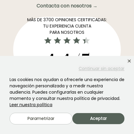
Contacta con nosotros →
MÁS DE 3700 OPINIONES CERTIFICADAS:
TU EXPERIENCIA CUENTA
PARA NOSOTROS
4,4/5
Continuar sin aceptar
Todos los comentarios →
Las cookies nos ayudan a ofrecerle una experiencia de
El boletín informativo más preferido de los jardines →
navegación personalizada y a medir nuestra
audiencia. Puedes configurarlas en cualquier
Recibe nuestros consejos y ofertas para disfrutar de tu
momento y consultar nuestra política de privacidad.
jardin en todas las estaciones del año
Leer nuestra política
Parametrizar
Aceptar