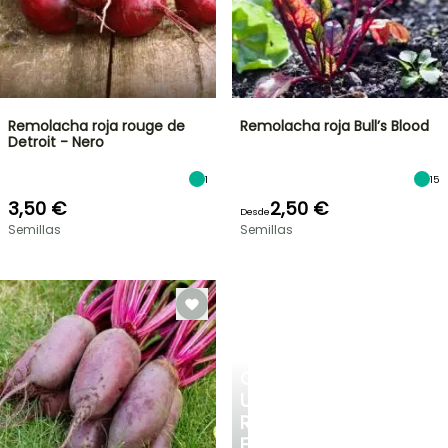
Remolacha roja rouge de
Remolacha roja Bull’s Blood
Detroit - Nero
1
15
3,50 €
2,50 €
Desde
Semillas
Semillas
CREA
UN
RINCÓN
FRESCO