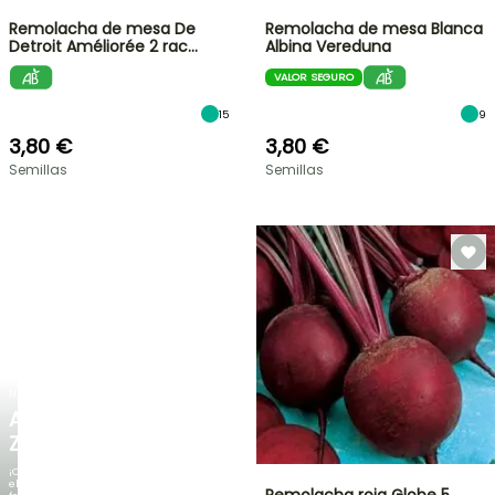
Remolacha de mesa De
Remolacha de mesa Blanca
Detroit Améliorée 2 rac…
Albina Vereduna
VALOR SEGURO
15
9
3,80 €
3,80 €
Semillas
Semillas
NUEVO
AGAPANTHUS
ZAMBEZI
¡Cuando
el