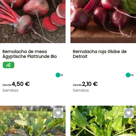
Remolacha de mesa
Remolacha roja Globe de
Ägyptische Plattrunde Bio
Detroit
31
19
4,50 €
2,10 €
Desde
Desde
Semillas
Semillas
OFERTA
RELÁMPAGO
¡HASTA
UN
30