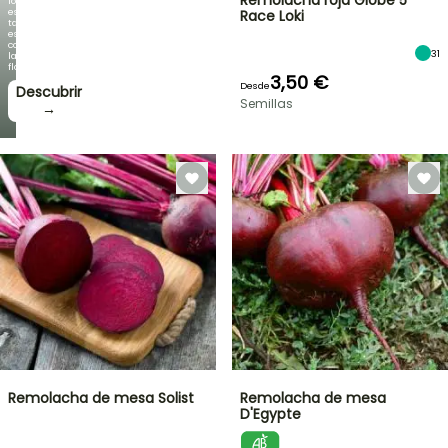
Remolacha roja Globe 5
follaje
es
Race Loki
tan
espectacular
como
31
la
floración!
3,50 €
Desde
Descubrir
Semillas
→
Remolacha de mesa Solist
Remolacha de mesa
D'Egypte