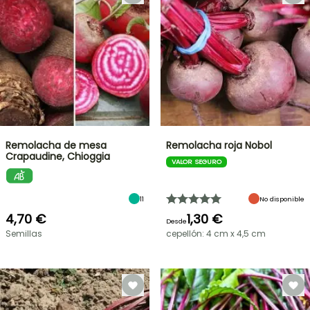
Remolacha de mesa
Remolacha roja Nobol
Crapaudine, Chioggia
VALOR SEGURO
11
No disponible
4,70 €
1,30 €
Desde
Semillas
cepellón: 4 cm x 4,5 cm