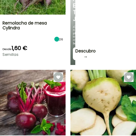
EN
TU
JARDÍN
Remolacha de mesa
¡Con
Cylindra
nuestras
plantas
trepadoras
26
más
bonitas!
1,60 €
Desde
Descubro
Semillas
→