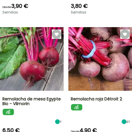
3,90 €
3,80 €
Desde
Semillas
Semillas
Remolacha de mesa Egypte
Remolacha roja Détroit 2
Bio - Vilmorin
7
27
6,50 €
4,90 €
Desde