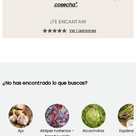
cosecha".
¡TE ENCANTAN!
Ver 1 opiniones
¿No has encontrado lo que buscas?
→
Ajo
Atrilpex hortensis -
Alcachofas
Espárra