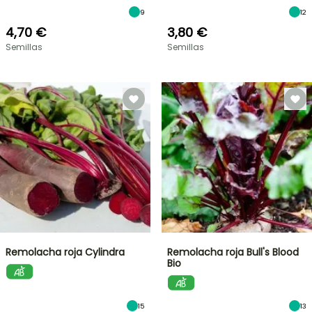
9
12
4,70 €
3,80 €
Semillas
Semillas
Remolacha roja Cylindra
Remolacha roja Bull's Blood
Bio
15
13