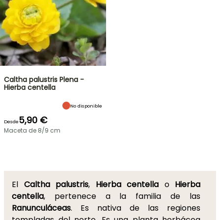
Caltha palustris Plena -
Hierba centella
No disponible
5,90 €
Desde
Maceta de 8/9 cm
El
Caltha palustris
,
Hierba centella
o
Hierba
centella
, pertenece a la familia de las
Ranunculáceas
. Es nativa de las regiones
templadas del norte. Es una planta herbácea