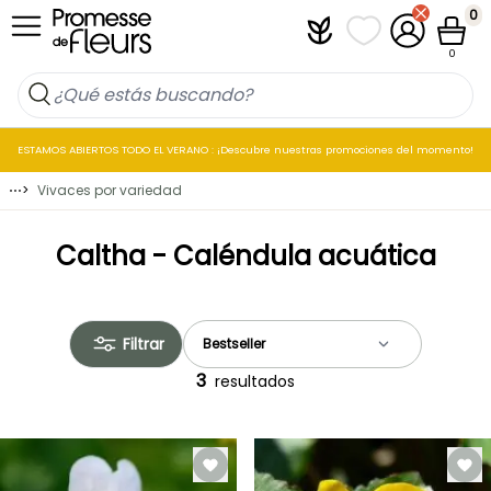
Ir al contenido
0
Plantfit
Mis listas de favo
Mi cuenta
Cesta
0
ESTAMOS ABIERTOS TODO EL VERANO : ¡Descubre nuestras promociones del momento!
⋯
>
Vivaces por variedad
Caltha - Caléndula acuática
Filtrar
3
resultados