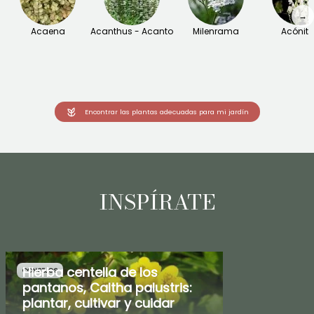
→
Acaena
Acanthus - Acanto
Milenrama
Acónit
Encontrar las plantas adecuadas para mi jardín
INSPÍRATE
Hierba centella de los
CONSEJOS
pantanos, Caltha palustris:
plantar, cultivar y cuidar