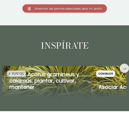
Encontrar las plantas adecuadas para mi jardín
INSPÍRATE
→
Acoro, Acorus gramineus y
CONSEJOS
CONSEJOS
calamus: plantar, cultivar,
mantener
Asociar Ac