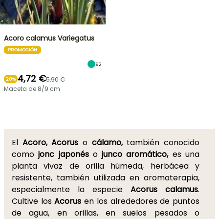
Acoro calamus Variegatus
PROMOCIÓN
92
4,72 €
5,90 €
20%
Maceta de 8/9 cm
El
Acoro, Acorus
o
cálamo,
también conocido
como
jonc japonés
o
junco aromático,
es una
planta vivaz de orilla húmeda, herbácea y
resistente, también utilizada en aromaterapia,
especialmente la especie
Acorus calamus
.
Cultive los
Acorus
en los alrededores de puntos
de agua, en orillas, en suelos pesados o