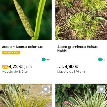
Acoro - Acorus calamus
Acoro gramineus Hakuro
Nishiki
PROMOCIÓN
190
49
4,72 €
4,90 €
5,90 €
20%
Desde
Maceta de 8/9 cm
Maceta de 8/9 cm