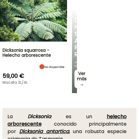
ARBUSTOS
DESCUBRE
NUESTRA
SELECCIÓN
A
PRECIOS
Dicksonia squarrosa -
REDUCIDOS
Helecho arborescente
¡Y
ahorra!
No disponible
Ver
59,00 €
más
Maceta 3L/4L
→
La
Dicksonia
es un
helecho
arborescente
conocido principalmente
por
Dicksonia antartica
, una robusta especie
originaria de Tasmania.