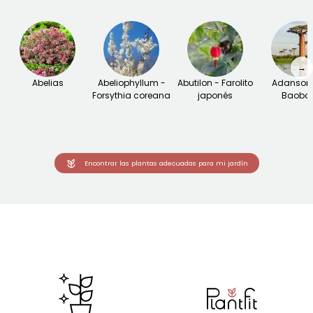
→
Abelias
Abeliophyllum -
Abutilon - Farolito
Adansoni
Forsythia coreana
japonés
Baoba
Encontrar las plantas adecuadas para mi jardín