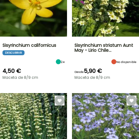
Sisyrinchium californicus
Sisyrinchium striatum Aunt
May - Lirio Chile…
DESCUBRIR
24
No disponible
4,50 €
5,90 €
Desde
Maceta de 8/9 cm
Maceta de 8/9 cm