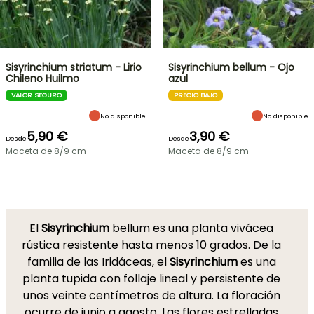
Sisyrinchium striatum - Lirio
Sisyrinchium bellum - Ojo
Chileno Huilmo
azul
VALOR SEGURO
PRECIO BAJO
No disponible
No disponible
5,90 €
3,90 €
Desde
Desde
Maceta de 8/9 cm
Maceta de 8/9 cm
El
Sisyrinchium
bellum es una planta vivácea
rústica resistente hasta menos 10 grados. De la
familia de las Iridáceas, el
Sisyrinchium
es una
planta tupida con follaje lineal y persistente de
unos veinte centímetros de altura. La floración
ocurre de junio a agosto. Las flores estrelladas