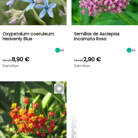
Oxypetalum coeruleum
Semillas de Asclepias
Heavenly Blue
incarnata Rosa
26
26
8,90 €
2,90 €
Desde
Desde
Semillas
Semillas
CREA
UN
RINCÓN
FRESCO