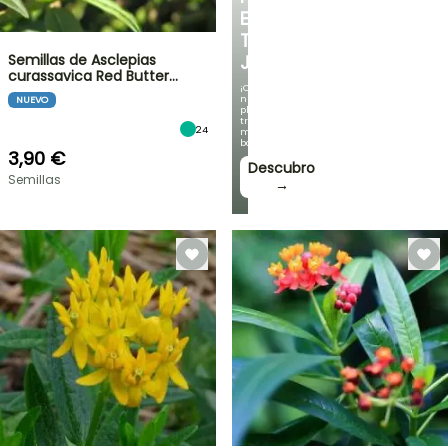
EN
TU
Semillas de Asclepias
JARDÍN
curassavica Red Butter…
¡Con
nuestras
NUEVO
plantas
trepadoras
24
más
bonitas!
3,90 €
Descubro
Semillas
→