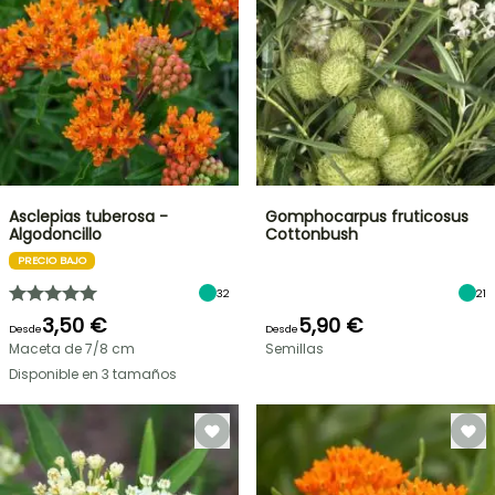
Asclepias tuberosa -
Gomphocarpus fruticosus
Algodoncillo
Cottonbush
PRECIO BAJO
32
21
3,50 €
5,90 €
Desde
Desde
Maceta de 7/8 cm
Semillas
Disponible en 3 tamaños