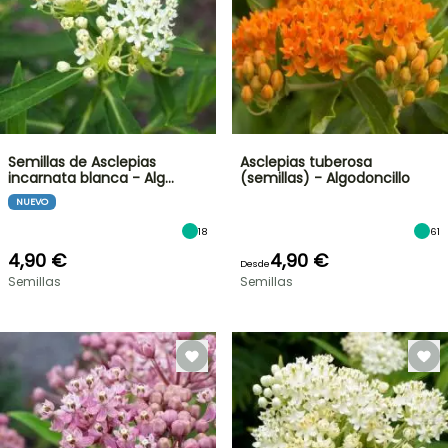
Semillas de Asclepias
Asclepias tuberosa
incarnata blanca - Alg…
(semillas) - Algodoncillo
NUEVO
18
61
4,90 €
4,90 €
Desde
Semillas
Semillas
OFERTA
RELÁMPAGO
¡HASTA
UN
30