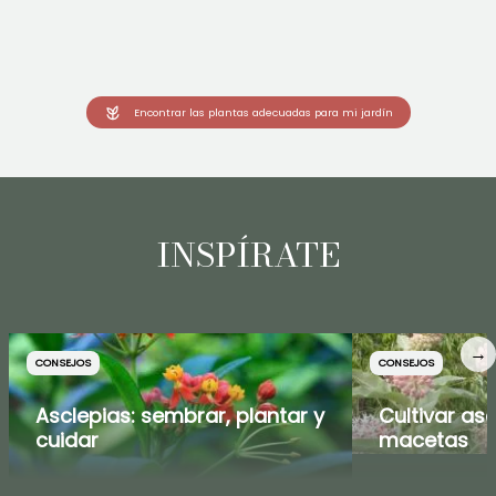
Encontrar las plantas adecuadas para mi jardín
INSPÍRATE
→
CONSEJOS
CONSEJOS
Asclepias: sembrar, plantar y
Cultivar as
cuidar
macetas