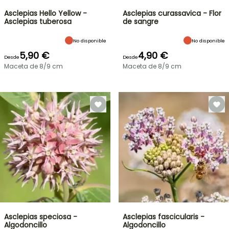
Asclepias Hello Yellow -
Asclepias curassavica - Flor
Asclepias tuberosa
de sangre
No disponible
No disponible
5,90 €
4,90 €
Desde
Desde
Maceta de 8/9 cm
Maceta de 8/9 cm
Asclepias speciosa -
Asclepias fascicularis -
Algodoncillo
Algodoncillo