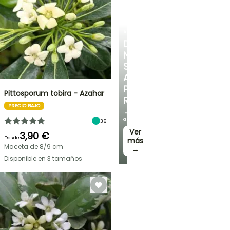
ARBUSTOS
DESCUBRE
NUESTRA
SELECCIÓN
A
PRECIOS
Pittosporum tobira - Azahar
REDUCIDOS
PRECIO BAJO
¡Y
ahorra!
36
Ver
3,90 €
Desde
más
Maceta de 8/9 cm
→
Disponible en 3 tamaños