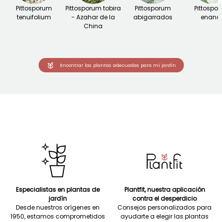
Pittosporum
Pittosporum tobira
Pittosporum
Pittospo
tenuifolium
- Azahar de la
abigarrados
enano
China
Encontrar las plantas adecuadas para mi jardín
Especialistas en plantas de
Plantfit, nuestra aplicación
jardín
contra el desperdicio
Desde nuestros orígenes en
Consejos personalizados para
1950, estamos comprometidos
ayudarte a elegir las plantas