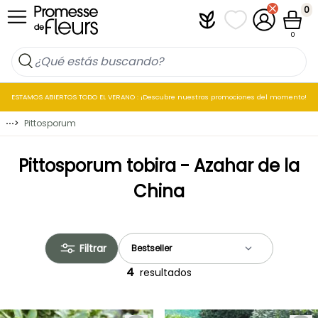
Ir al contenido
0
Plantfit
Mis listas de favo
Mi cuenta
Cesta
0
ESTAMOS ABIERTOS TODO EL VERANO : ¡Descubre nuestras promociones del momento!
⋯
>
Pittosporum
Pittosporum tobira - Azahar de la
China
Filtrar
4
resultados