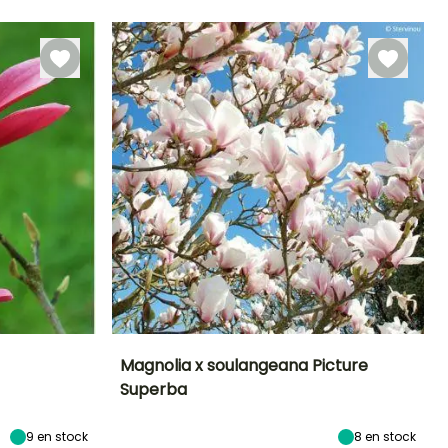
Marzo a Abril
Marzo a Mayo,
Septiembre a
Noviembre
Magnolia x soulangeana Picture
Superba
Exposición
Altura en la
Anchura en la
Exposición
madurez
madurez
Sol,
Sol,
6 m
6 m
Semisombra
Semisombra
9
en stock
8
en stock