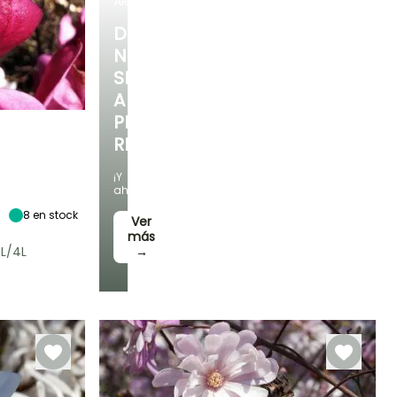
ARBUSTOS
DESCUBRE
NUESTRA
SELECCIÓN
A
PRECIOS
REDUCIDOS
Exposición
¡Y
Sol,
ahorra!
Semisombra
8
en stock
Ver
más
L/4L
→
Rusticidad
Hasta -18°C