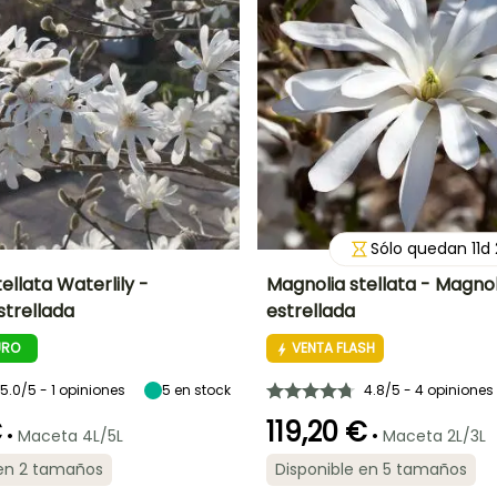
Sólo quedan
11
d
ellata Waterlily -
Magnolia stellata - Magnol
strellada
estrellada
Anchura en la
Exposición
Altura en la
Anchura en la
madurez
madurez
madurez
Sol,
URO
VENTA FLASH
2.25 m
3 m
3 m
Semisombra
5.0/5 - 1 opiniones
5
en stock
4.8/5 - 4 opiniones
€
119,20 €
•
•
Maceta 4L/5L
Maceta 2L/3L
ón
Periodo de
Rusticidad
Periodo de floración
Periodo de
 en 2 tamaños
Disponible en 5 tamaños
plantación
plantación
Hasta -29°C
razonable
razonable