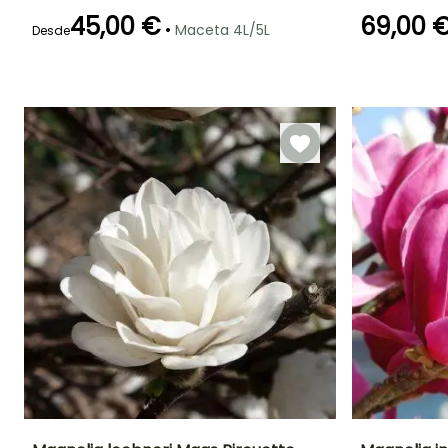
45,00 €
69,00 
•
Maceta 4L/5L
Desde
Periodo de floración
Periodo de
Rusticidad
Periodo de floraci
plantación
Hasta -12°C
razonable
Marzo a Mayo
Marzo a Abril
Marzo a Mayo,
Septiembre a
Octubre