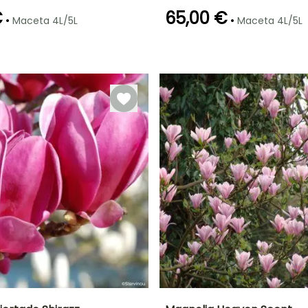
€
65,00 €
•
•
Maceta 4L/5L
Maceta 4L/5L
ón
Periodo de
Rusticidad
Periodo de floración
Periodo de
plantación
plantación
Hasta -23,5°C
razonable
razonable
Marzo a Abril
Febrero a Mayo,
Marzo a Mayo,
Septiembre a
Septiembre a
Noviembre
Noviembre