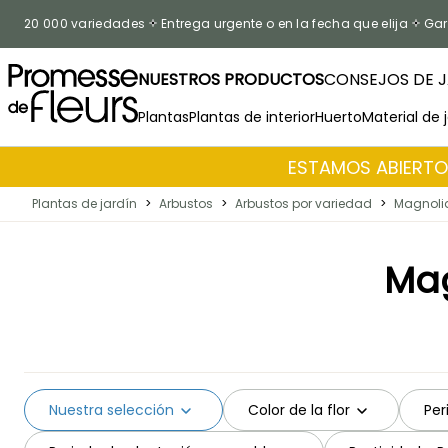
Ir al contenido
20 000 variedades
Entrega urgente o en la fecha que elija
Gar
NUESTROS PRODUCTOS
CONSEJOS DE J
Plantas
Plantas de interior
Huerto
Material de 
ESTAMOS ABIERTOS
Plantas de jardín
>
Arbustos
>
Arbustos por variedad
>
Magnoli
Mag
Nuestra selección
Color de la flor
Per