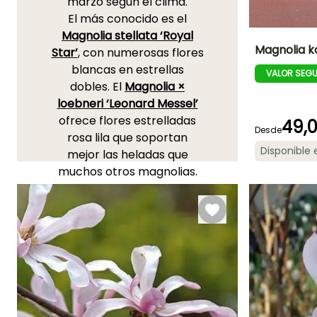
marzo según el clima.
El más conocido es el
Magnolia stellata ‘Royal
Magnolia k
Star’
, con numerosas flores
blancas en estrellas
VALOR SEG
Altura en la
dobles. El
Magnolia ×
madurez
10 m
loebneri ‘Leonard Messel’
ofrece flores estrelladas
49,
Desde
rosa lila que soportan
Disponible
mejor las heladas que
Periodo de floraci
muchos otros magnolias.
Marzo a Abril
En el mismo grupo, el
Magnolia loebneri ‘Merrill
ofrece una profusión de
estrellas blanco crema
muy precoces, visibles
desde lejos. Los Magnolia
campbellii y M. denudata
dan flores entre las más