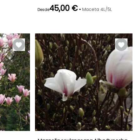
45,00 €
•
Maceta 4L/5L
Desde
Rusticidad
Periodo de floración
Periodo de
Rusticidad
plantación
Hasta -29°C
Hasta -23,5°C
razonable
Marzo a Mayo
Marzo a Mayo,
Septiembre a
Noviembre