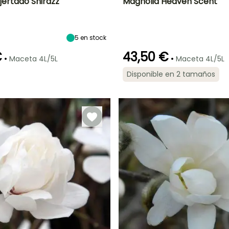
jertado Shirazz
Magnolia Heaven Scent
Anchura en la
Exposición
Altura en la
Anchura en la
madurez
madurez
madurez
Sol,
1.50 m
3.50 m
2 m
Semisombra
5
en stock
€
43,50 €
•
•
Maceta 4L/5L
Maceta 4L/5L
Disponible en 2 tamaños
ón
Periodo de
Rusticidad
Periodo de floración
Periodo de
plantación
plantación
Hasta -15°C
razonable
razonable
Marzo a Abril
Marzo a Mayo,
Marzo a Mayo,
Septiembre a
Septiembre a
Octubre
Noviembre