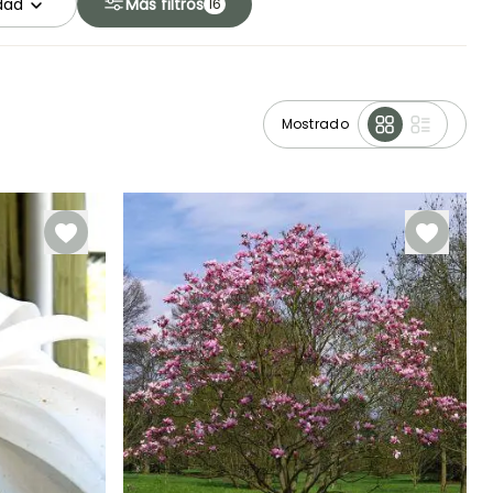
idad
Más filtros
16
Mostrado