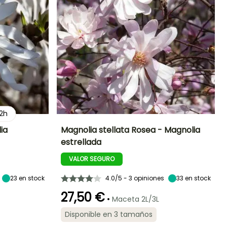
2
h
ia
Magnolia stellata Rosea - Magnolia
estrellada
Exposición
Altura en la
Anchura en la
Exposición
madurez
madurez
Sol,
Sol,
VALOR SEGURO
2 m
2.50 m
Semisombra
Semisombra
23
en stock
4.0/5 - 3 opiniones
33
en stock
27,50 €
•
Maceta 2L/3L
Rusticidad
Periodo de floración
Periodo de
Rusticidad
Disponible en 3 tamaños
plantación
Hasta -29°C
Hasta -29°C
razonable