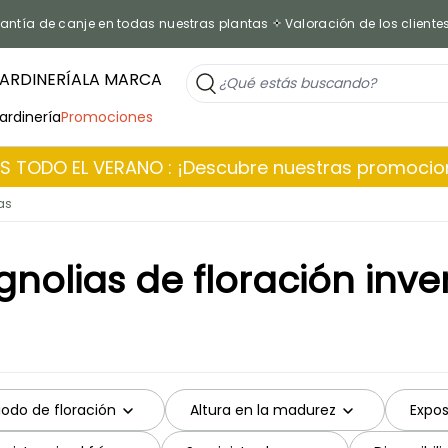
antía de canje en todas nuestras plantas
Valoración de los cliente
ARDINERÍA
LA MARCA
jardinería
Promociones
 TODO EL VERANO : ¡Descubre nuestras promoci
as
nolias de floración inve
iodo de floración
Altura en la madurez
Expos