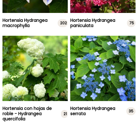
Hortensia Hydrangea
Hortensia Hydrangea
202
75
macrophylla
paniculata
Hortensia con hojas de
Hortensia Hydrangea
35
roble - Hydrangea
serrata
21
quercifolia