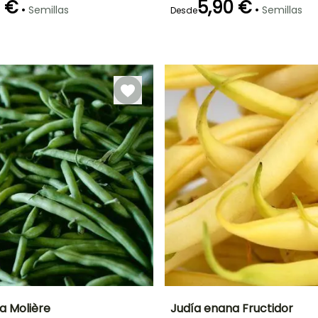
0 €
5,90 €
•
•
Semillas
Semillas
Desde
Método de siembra
Periodo de cosecha
Germinación
Método de siembra
P
Siembra sin
14e días
Siembra sin
protección,
protección,
Mayo a
Siembra a
Siembra a
Septiembre
cubierto
cubierto
a Molière
Judía enana Fructidor