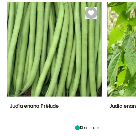
Germinación
crece rápidamente y
14e días
resulta muy productiva. Las
Judías verdes
y las
Judías
secas
son ricas en
vitaminas, oligoelementos.
Las
Judías secas
son
particularmente ricas en
proteínas vegetales.
TUS COMENTARIOS
Ver 6 opiniones
Judía enana Prélude
Judía enana
Dificultad de
Altura en la
Período de siembra
Dificultad de
cultivo
madurez
cultivo
Principiante
45 cm
Principiante
Abril a Agosto
13
en stock