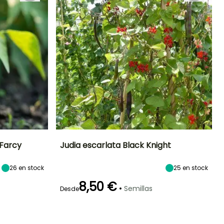
Farcy
Judia escarlata Black Knight
eríodo de siembra
Dificultad de
Altura en la
Período de siembra
26
en stock
25
en stock
cultivo
madurez
Principiante
2 m
Abril a Julio
Abril a Mayo
8,50 €
•
Semillas
Desde