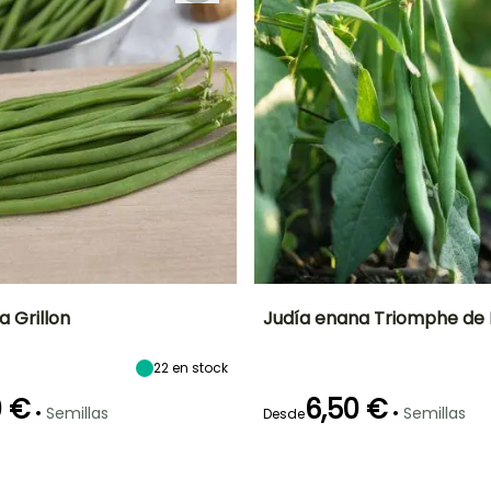
 Grillon
Judía enana Triomphe de 
Altura en la
Período de siembra
Dificultad de
Altura en la
P
22
en stock
madurez
cultivo
madurez
50 cm
Principiante
45 cm
Abril a Julio
0 €
6,50 €
•
•
Semillas
Semillas
Desde