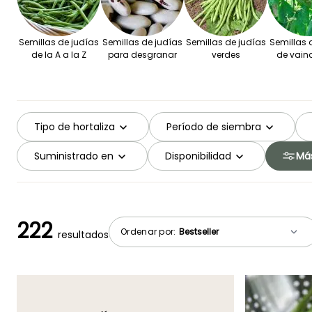
Semillas de judías
Semillas de judías
Semillas de judías
Semillas 
de la A a la Z
para desgranar
verdes
de vain
Tipo de hortaliza
Período de siembra
Suministrado en
Disponibilidad
Más
222
Ordenar por:
resultados