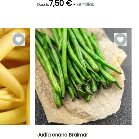
7,50 €
•
Semillas
Desde
eriodo de cosecha
Germinación
Método de siembra
Periodo de cosecha
14e días
Siembra sin
protección,
Junio a
Julio a
Siembra a
Octubre
Septiembre
cubierto
Judía enana Braimar