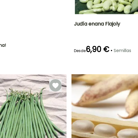
!
Judía enana Flajoly
Dificultad de
Altura en la
P
cultivo
madurez
Principiante
50 cm
ha!
6,90 €
•
Semillas
Desde
Germinación
Método de siembra
P
14e días
Siembra sin
protección,
Siembra a
cubierto