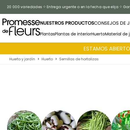
Ir al contenido
20 000 variedades
Entrega urgente o en la fecha que elija
Gar
NUESTROS PRODUCTOS
CONSEJOS DE J
Plantas
Plantas de interior
Huerto
Material de 
ESTAMOS ABIERTOS
Huerto y jardín
>
Huerto
>
Semillas de hortalizas