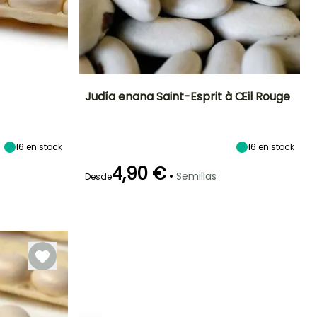
Judía enana Saint-Esprit à Œil Rouge
eríodo de siembra
Dificultad de
Altura en la
Período de siembra
cultivo
madurez
Principiante
45 cm
Abril a Agosto
16
en stock
Mayo a Julio
16
en stock
4,90 €
•
Semillas
Desde
eriodo de cosecha
Germinación
Método de siembra
Periodo de cosecha
14e días
Siembra sin
protección,
Junio a
Junio a
Siembra a
Septiembre
Octubre
cubierto