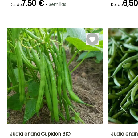
7,50 €
6,5
•
Semillas
Desde
Desde
Germinación
Método de siembra
Periodo de cosecha
Germinación
14e días
Siembra sin
14e días
protección,
Junio a
Siembra a
Octubre
cubierto
Judía enana Cupidon BIO
Judía enan