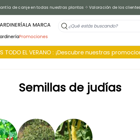
antía de canje en todas nuestras plantas
Valoración de los cliente
ARDINERÍA
LA MARCA
jardinería
Promociones
 TODO EL VERANO : ¡Descubre nuestras promoci
Semillas de judías