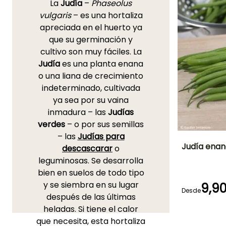
La
Judía
–
Phaseolus
vulgaris
– es una hortaliza
apreciada en el huerto ya
que su germinación y
cultivo son muy fáciles. La
Judía
es una planta enana
o una liana de crecimiento
indeterminado, cultivada
ya sea por su vaina
inmadura – las
Judías
verdes
– o por sus semillas
– las
Judías para
Judía enana
descascarar
o
leguminosas. Se desarrolla
Dificultad de
bien en suelos de todo tipo
cultivo
Principiante
y se siembra en su lugar
9,9
Desde
después de las últimas
heladas. Si tiene el calor
que necesita, esta hortaliza