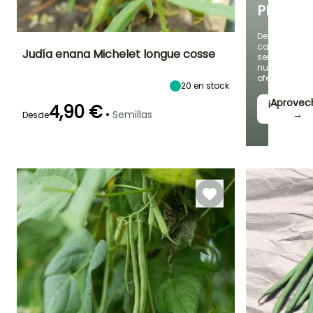
PLANTAS
Descubre
cada
Judía enana Michelet longue cosse
semana
nuevas
ofertas
Dificultad de
Altura en la
Período de siembra
20
en stock
cultivo
madurez
Principiante
50 cm
¡Aprovec
Abril a Agosto
4,90 €
•
Semillas
→
Desde
Germinación
Método de siembra
Periodo de cosecha
14e días
Siembra sin
protección,
Julio a Octubre
Siembra a
cubierto