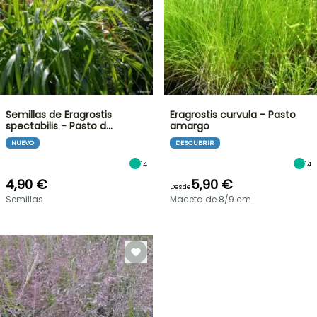
Semillas de Eragrostis
Eragrostis curvula - Pasto
spectabilis - Pasto d…
amargo
NUEVO
DESCUBRIR
14
14
4,90 €
5,90 €
Desde
Semillas
Maceta de 8/9 cm