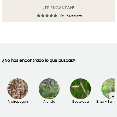
¡TE ENCANTAN!
Ver 1 opiniones
¿No has encontrado lo que buscas?
→
Andropogon
Arundo
Bouteloua
Briza - Temb