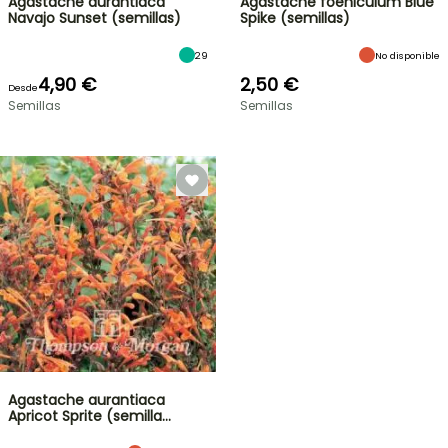
Agastache aurantiaca
Agastache foeniculum Blue
Navajo Sunset (semillas)
Spike (semillas)
29
No disponible
4,90 €
2,50 €
Desde
Semillas
Semillas
Agastache aurantiaca
Apricot Sprite (semilla…