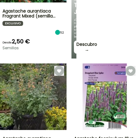
TU
Agastache aurantiaca
JARDÍN
Fragrant Mixed (semilla…
¡Con
nuestras
EXCLUSIVO
plantas
trepadoras
52
más
bonitas!
2,50 €
Desde
Descubro
Semillas
→