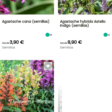
Agastache cana (semillas)
Agastache hybrida Astello
Indigo (semillas)
18
10
3,90 €
9,90 €
Desde
Desde
Semillas
Semillas
CREA
UN
RINCÓN
FRESCO
EN