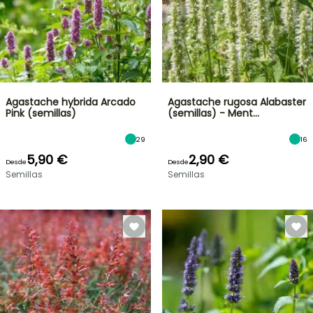
Agastache hybrida Arcado
Agastache rugosa Alabaster
Pink (semillas)
(semillas) - Ment…
29
16
5,90 €
2,90 €
Desde
Desde
Semillas
Semillas
OFERTA
RELÁMPAGO
¡HASTA
UN
30
%
BULBOS