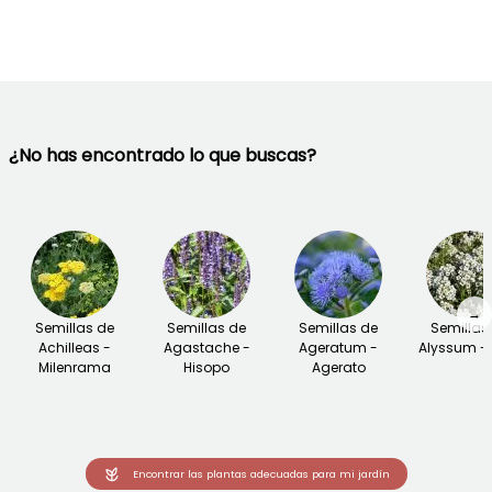
¿No has encontrado lo que buscas?
→
Semillas de
Semillas de
Semillas de
Semillas
Achilleas -
Agastache -
Ageratum -
Alyssum - 
Milenrama
Hisopo
Agerato
Encontrar las plantas adecuadas para mi jardín