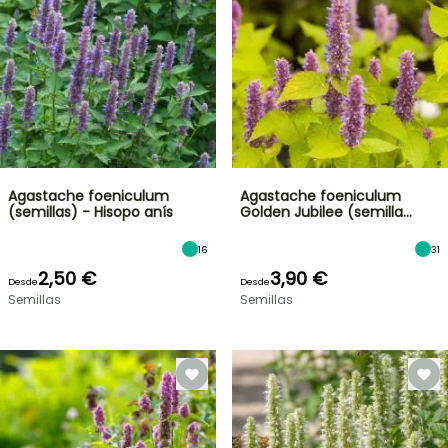
Agastache foeniculum
Agastache foeniculum
(semillas) - Hisopo anís
Golden Jubilee (semilla…
16
31
2,50 €
3,90 €
Desde
Desde
Semillas
Semillas