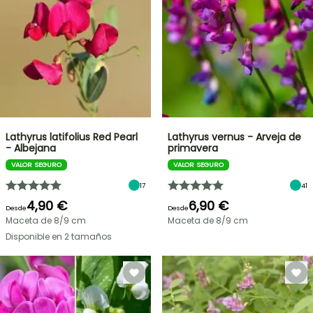
Lathyrus latifolius Red Pearl
Lathyrus vernus - Arveja de
- Albejana
primavera
VALOR SEGURO
VALOR SEGURO
17
41
4,90 €
6,90 €
Desde
Desde
Maceta de 8/9 cm
Maceta de 8/9 cm
Disponible en 2 tamaños