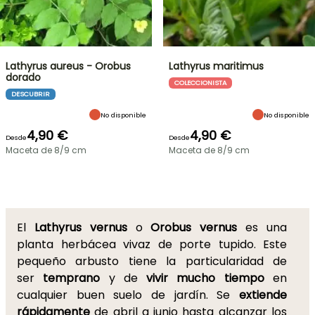
Lathyrus aureus - Orobus
Lathyrus maritimus
dorado
COLECCIONISTA
DESCUBRIR
No disponible
No disponible
4,90 €
4,90 €
Desde
Desde
Maceta de 8/9 cm
Maceta de 8/9 cm
El
Lathyrus vernus
o
Orobus vernus
es una
planta herbácea vivaz de porte tupido. Este
pequeño arbusto tiene la particularidad de
ser
temprano
y de
vivir mucho tiempo
en
cualquier buen suelo de jardín. Se
extiende
rápidamente
de abril a junio hasta alcanzar los