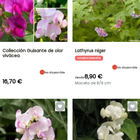
Collección Guisante de olor
Lathyrus niger
vivácea
COLECCIONISTA
No disponible
No disponible
8,90 €
Desde
16,70 €
Maceta de 8/9 cm
OFERTA
RELÁMPAGO
¡HASTA
UN
30
%