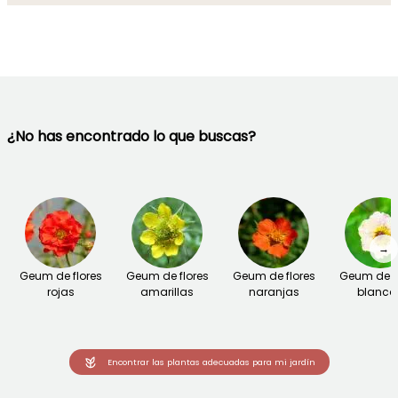
¿No has encontrado lo que buscas?
→
Geum de flores
Geum de flores
Geum de flores
Geum de fl
rojas
amarillas
naranjas
blanca
Encontrar las plantas adecuadas para mi jardín