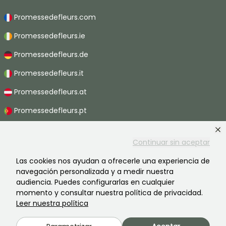
Promessedefleurs.com
Promessedefleurs.ie
Promessedefleurs.de
Promessedefleurs.it
Promessedefleurs.at
Promessedefleurs.pt
Promessedefleurs.nl
Continuar sin aceptar
Promessedefleurs.be
Las cookies nos ayudan a ofrecerle una experiencia de
Promessedefleurs.ch
navegación personalizada y a medir nuestra
audiencia. Puedes configurarlas en cualquier
momento y consultar nuestra política de privacidad.
Leer nuestra política
2026 ©Promesse de fleurs - Todos derechos reservados.
Información legal
-
Términos y condiciones
-
Política de privacidad