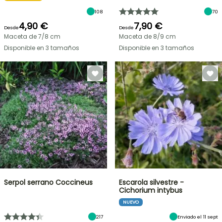
108
70
4,90 €
7,90 €
Desde
Desde
Maceta de 7/8 cm
Maceta de 8/9 cm
Disponible en 3 tamaños
Disponible en 3 tamaños
Serpol serrano Coccineus
Escarola silvestre -
Cichorium intybus
NUEVO
217
Enviado el 11 sept