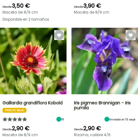
3,50 €
3,90 €
Desde
Desde
Maceta de 8/9 cm
Maceta de 8/9 cm
Disponible en 2 tamaños
Gaillardia grandiflora Kobold
Iris pigmeo​ Brannigan - Iris
pumila
PRECIO BAJO
111
Enviado el 13 sept
2,90 €
2,90 €
Desde
Desde
Maceta de 8/9 cm
Rizoma, calibre 4/6