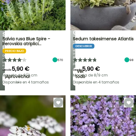
%
BULBOS
DE
DE
PRIMAVERA
DESCUENTO
NOVEDADES
EN
IRIS
UNA
GERMANICA
SELECCIÓN
Salvia rusa Blue Spire -
Sedum takesimense Atlantis
DE
¡Más
Perovskia atriplici…
de
PLANTAS!
DESCUBRIR
60
variedades
PRECIO BAJO
inéditas
Descubre
para
cada
570
98
tu
semana
jardín!
nuevas
5,90 €
5,90 €
ofertas
Desde
Desde
Ver
Maceta de 8/9 cm
Maceta de 8/9 cm
¡Aprovecha!
todo
→
→
Disponible en 4 tamaños
Disponible en 4 tamaños