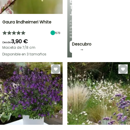
EN
TU
JARDÍN
¡Con
Gaura lindheimeri White
nuestras
plantas
trepadoras
573
más
bonitas!
3,90 €
Desde
Descubro
Maceta de 7/8 cm
→
Disponible en 3 tamaños