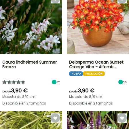
Gaura lindheimeri Summer
Delosperma Ocean Sunset
Breeze
Orange Vibe - Alfomb…
NUEVO
PROMOCIÓN
42
36
3,90 €
3,90 €
Desde
Desde
Maceta de 8/9 cm
Maceta de 8/9 cm
Disponible en 2 tamaños
Disponible en 2 tamaños