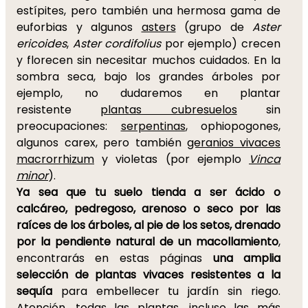
estípites, pero también una hermosa gama de
euforbias y algunos
asters
(grupo de
Aster
ericoides
,
Aster cordifolius
por ejemplo) crecen
y florecen sin necesitar muchos cuidados. En la
sombra seca, bajo los grandes árboles por
ejemplo, no dudaremos en plantar
resistente
plantas cubresuelos
sin
preocupaciones:
serpentinas
, ophiopogones,
algunos carex, pero también
geranios vivaces
macrorrhizum
y violetas (por ejemplo
Vinca
minor
).
Ya sea que tu suelo tienda a ser ácido o
calcáreo, pedregoso, arenoso o seco por las
raíces de los árboles, al pie de los setos, drenado
por la pendiente natural de un macollamiento
,
encontrarás en estas páginas
una amplia
selección de plantas vivaces resistentes a la
sequía
para embellecer tu jardín sin riego.
Atención, todas las plantas, incluso las más