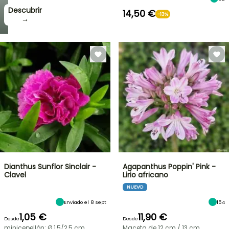
Descubrir
14,50 €
-13%
→
Dianthus Sunflor Sinclair -
Agapanthus Poppin' Pink -
Clavel
Lirio africano
NUEVO
Enviado el 8 sept
154
1,05 €
11,90 €
Desde
Desde
minicepellón: Ø 1,5/2,5 cm
Maceta de 12 cm / 13 cm