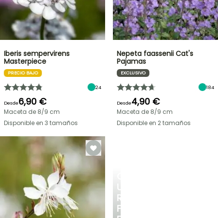
Iberis sempervirens
Nepeta faassenii Cat's
Masterpiece
Pajamas
PRECIO BAJO
EXCLUSIVO
24
184
6,90 €
4,90 €
Desde
Desde
Maceta de 8/9 cm
Maceta de 8/9 cm
Disponible en 3 tamaños
Disponible en 2 tamaños
CREA
UN
RINCÓN
FRESCO