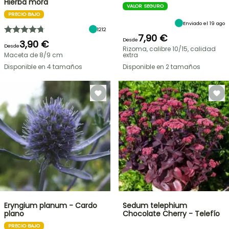
Hierba mora
VALOR SEGURO
PRECIO BAJO
Enviado el 19 ago
1212
7,90 €
Desde
3,90 €
Desde
Rizoma, calibre 10/15, calidad
Maceta de 8/9 cm
extra
Disponible en 4 tamaños
Disponible en 2 tamaños
Eryngium planum - Cardo
Sedum telephium
plano
Chocolate Cherry - Telefío
PRECIO BAJO