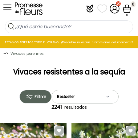
Ir al contenido
0
Plantfit
Mis listas de favo
Mi cuenta
Cesta
0
ESTAMOS ABIERTOS TODO EL VERANO : ¡Descubre nuestras promociones del momento!
⋯
>
Vivaces perennes
Vivaces resistentes a la sequía
Filtrar
2241
resultados