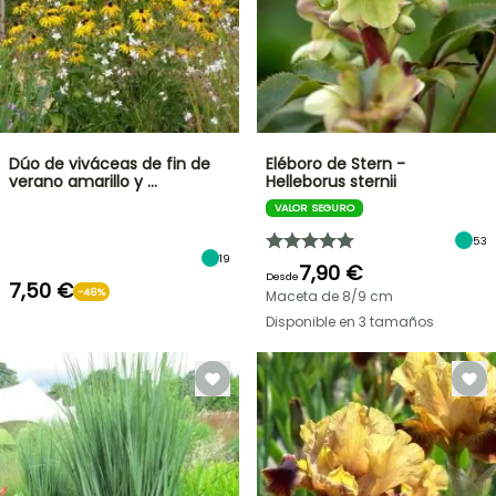
Dúo de viváceas de fin de
Eléboro de Stern -
verano amarillo y …
Helleborus sternii
VALOR SEGURO
53
19
7,90 €
Desde
7,50 €
-46%
Maceta de 8/9 cm
Disponible en 3 tamaños