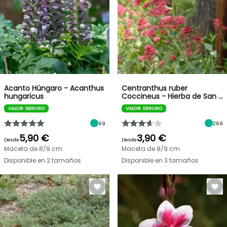
Acanto Húngaro - Acanthus
Centranthus ruber
hungaricus
Coccineus - Hierba de San …
VALOR SEGURO
VALOR SEGURO
69
269
5,90 €
3,90 €
Desde
Desde
Maceta de 8/9 cm
Maceta de 8/9 cm
Disponible en 2 tamaños
Disponible en 3 tamaños