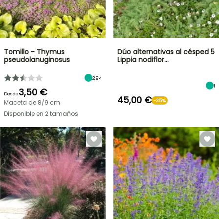
Tomillo - Thymus
Dúo alternativas al césped 5
pseudolanuginosus
Lippia nodiflor…
294
1
3,50 €
Desde
45,00 €
-35%
Maceta de 8/9 cm
Disponible en 2 tamaños