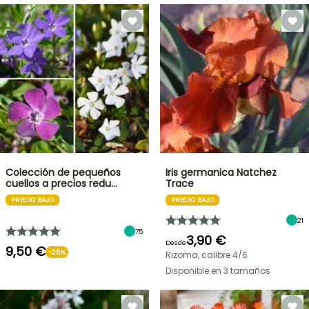
Colección de pequeños
Iris germanica Natchez
cuellos a precios redu…
Trace
PRECIO BAJO
PRECIO BAJO
21
75
3,90 €
Desde
9,50 €
-25%
Rizoma, calibre 4/6
Disponible en 3 tamaños