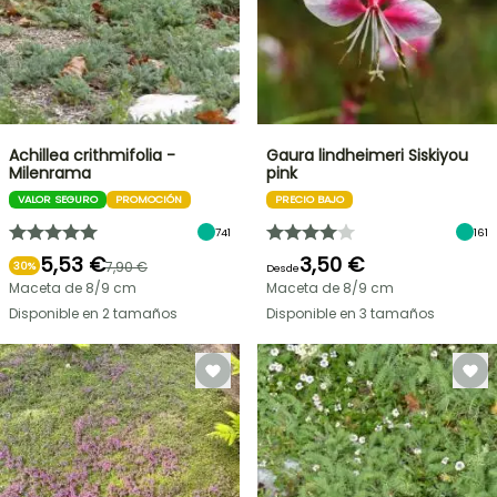
Achillea crithmifolia -
Gaura lindheimeri Siskiyou
Milenrama
pink
VALOR SEGURO
PROMOCIÓN
PRECIO BAJO
741
161
5,53 €
3,50 €
7,90 €
30%
Desde
Maceta de 8/9 cm
Maceta de 8/9 cm
Disponible en 2 tamaños
Disponible en 3 tamaños