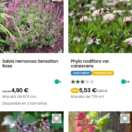
Salvia nemorosa Sensation
Phyla nodiflora var.
Rose
canescens
DESCUBRIR
PROMOCIÓN
6
28
4,90 €
5,53 €
7,90 €
30%
Desde
Maceta de 8/9 cm
Maceta de 7/8 cm
Disponible en 2 tamaños