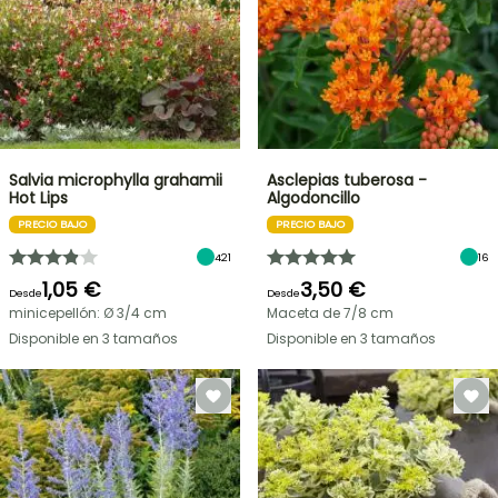
Salvia microphylla grahamii
Asclepias tuberosa -
Hot Lips
Algodoncillo
PRECIO BAJO
PRECIO BAJO
421
16
1,05 €
3,50 €
Desde
Desde
minicepellón: Ø 3/4 cm
Maceta de 7/8 cm
Disponible en 3 tamaños
Disponible en 3 tamaños
OFERTA
RELÁMPAGO
¡HASTA
UN
30