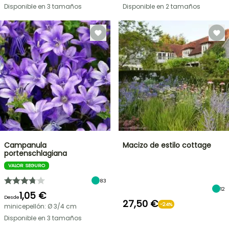
Disponible en 3 tamaños
Disponible en 2 tamaños
Campanula
Macizo de estilo cottage
portenschlagiana
VALOR SEGURO
83
12
1,05 €
Desde
27,50 €
-24%
minicepellón: Ø 3/4 cm
Disponible en 3 tamaños