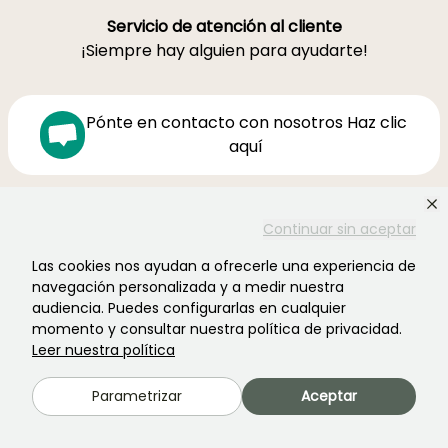
Servicio de atención al cliente
¡Siempre hay alguien para ayudarte!
Pónte en contacto con nosotros Haz clic
aquí
Lunes-Viernes 8h30-19h00
Continuar sin aceptar
Sábado 9h-16h
Las cookies nos ayudan a ofrecerle una experiencia de
Ferme de la Cœuillerie
navegación personalizada y a medir nuestra
1012 rue Roger Lecerf
audiencia. Puedes configurarlas en cualquier
59840 Premesques
momento y consultar nuestra política de privacidad.
Francia
Leer nuestra política
Contacta con nosotros →
Parametrizar
Aceptar
MÁS DE 3700 OPINIONES CERTIFICADAS: