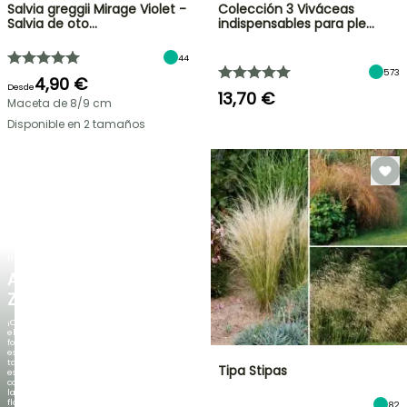
Salvia greggii Mirage Violet -
Colección 3 Viváceas
Salvia de oto…
indispensables para ple…
44
573
4,90 €
Desde
13,70 €
Maceta de 8/9 cm
Disponible en 2 tamaños
NUEVO
AGAPANTHUS
ZAMBEZI
¡Cuando
el
follaje
es
tan
Tipa Stipas
espectacular
como
la
floración!
82