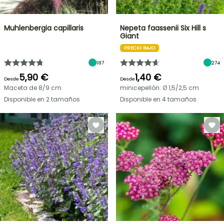
Muhlenbergia capillaris
Nepeta faassenii Six Hill s
Giant
PRECIO BAJO
187
274
5,90 €
1,40 €
Desde
Desde
Maceta de 8/9 cm
minicepellón: Ø 1,5/2,5 cm
Disponible en 2 tamaños
Disponible en 4 tamaños