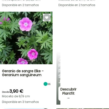
Disponible en 2 tamaños
Disponible en 2 tamaños
PLANTFIT
CONSEJOS
PERSONALIZADOS
PARA
Geranio de sangre Elke -
Geranium sanguineum
SU
JARDÍN
36
Descubrir
3,90 €
Desde
Plantfit
Maceta de 8/9 cm
→
Disponible en 3 tamaños