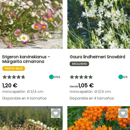
Erigeron karvinskianus -
Gaura lindheimeri Snowbird
Margarita cimarrona
EXCLUSIVO
PRECIO BAJO
2156
125
1,20 €
1,05 €
Desde
minicepellón: Ø 3/4 cm
minicepellón: Ø 3/4 cm
Disponible en 4 tamaños
Disponible en 4 tamaños