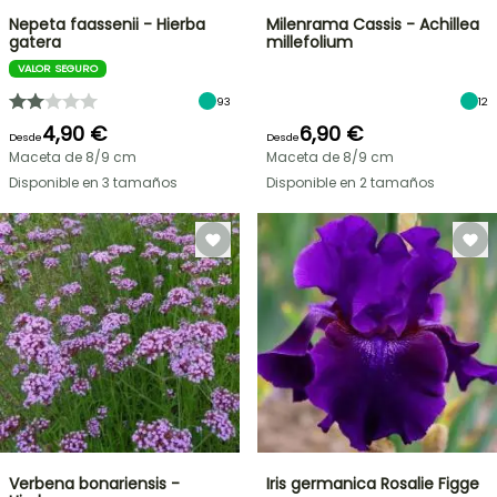
Nepeta faassenii - Hierba
Milenrama Cassis - Achillea
gatera
millefolium
VALOR SEGURO
93
12
4,90 €
6,90 €
Desde
Desde
Maceta de 8/9 cm
Maceta de 8/9 cm
Disponible en 3 tamaños
Disponible en 2 tamaños
Verbena bonariensis -
Iris germanica Rosalie Figge