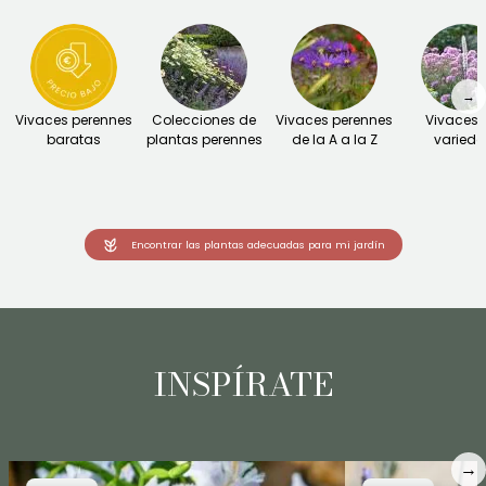
→
Vivaces perennes
Colecciones de
Vivaces perennes
Vivaces 
baratas
plantas perennes
de la A a la Z
varied
Encontrar las plantas adecuadas para mi jardín
INSPÍRATE
→