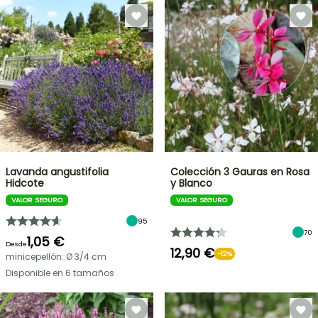
Lavanda angustifolia
Colección 3 Gauras en Rosa
Hidcote
y Blanco
VALOR SEGURO
VALOR SEGURO
95
70
1,05 €
Desde
12,90 €
-12%
minicepellón: Ø 3/4 cm
Disponible en 6 tamaños