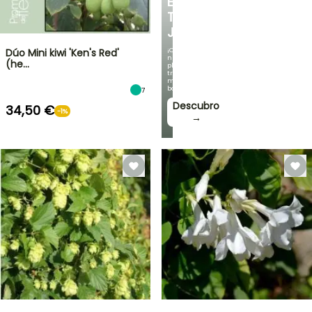
EN
TU
JARDÍN
¡Con
Dúo Mini kiwi 'Ken's Red'
nuestras
(he…
plantas
trepadoras
más
bonitas!
7
Descubro
34,50 €
-1%
→