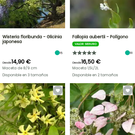
Wisteria floribunda - Glicinia
Fallopia aubertii - Polígono
japonesa
VALOR SEGURO
15
111
14,90 €
16,50 €
Desde
Desde
Maceta de 8/9 cm
Maceta 1,5L/2L
Disponible en 3 tamaños
Disponible en 2 tamaños