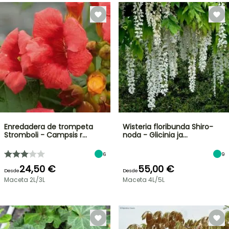
Enredadera de trompeta
Wisteria floribunda Shiro-
Stromboli - Campsis r…
noda - Glicinia ja…
6
9
24,50 €
55,00 €
Desde
Desde
Maceta 2L/3L
Maceta 4L/5L