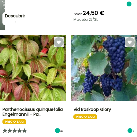
como
16
la
floración!
24,50 €
Desde
Descubrir
Maceta 2L/3L
→
Parthenocissus quinquefolia
Vid Boskoop Glory
Engelmannii - Pa…
PRECIO BAJO
PRECIO BAJO
43
8