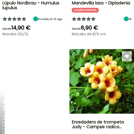
Lúpulo Nordbrau - Humulus
Mandevilla laxa - Dipladenia
lupulus
COLECCIONISTA
Enviado el 13 ago
18
14,90 €
6,90 €
Desde
Desde
Maceta 1,5L/2L
Maceta de 8/9 cm
NUEVO
AGAPANTHUS
ZAMBEZI
¡Cuando
el
Enredadera de trompeta
follaje
es
Judy - Campsis radica…
tan
espectacular