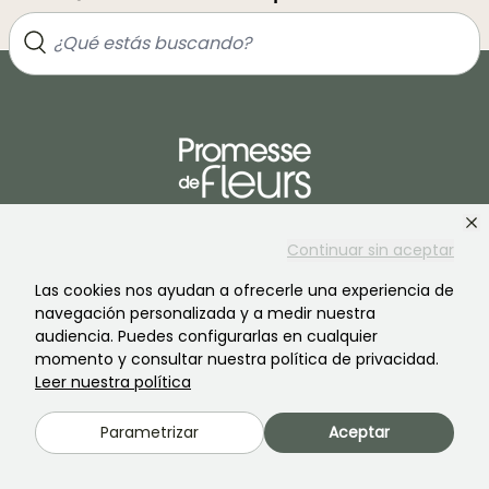
Únete a la comunidad de los amantes de las plantas
Continuar sin aceptar
Las cookies nos ayudan a ofrecerle una experiencia de
navegación personalizada y a medir nuestra
audiencia. Puedes configurarlas en cualquier
momento y consultar nuestra política de privacidad.
Leer nuestra política
PROMESSE DE FLEURS
SERVICIOS
Parametrizar
Aceptar
La marca
Preparación de pedidos