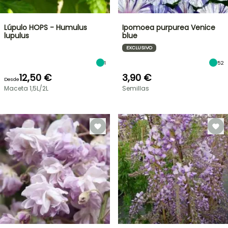
Lúpulo HOPS - Humulus
Ipomoea purpurea Venice
lupulus
blue
EXCLUSIVO
1
52
12,50 €
3,90 €
Desde
Maceta 1,5L/2L
Semillas