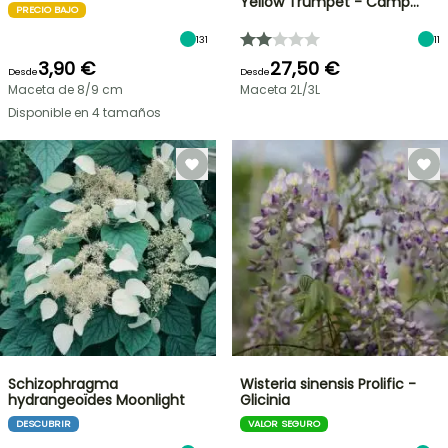
Yellow Trumpet - Camp…
PRECIO BAJO
131
11
3,90 €
27,50 €
Desde
Desde
Maceta de 8/9 cm
Maceta 2L/3L
Disponible en 4 tamaños
Schizophragma
Wisteria sinensis Prolific -
hydrangeoïdes Moonlight
Glicinia
DESCUBRIR
VALOR SEGURO