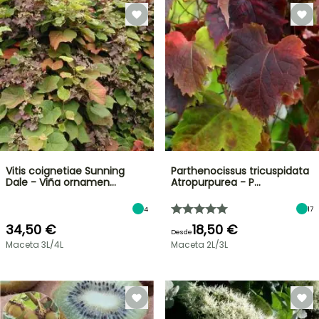
Vitis coignetiae Sunning
Parthenocissus tricuspidata
Dale - Viña ornamen…
Atropurpurea - P…
4
17
34,50 €
18,50 €
Desde
Maceta 3L/4L
Maceta 2L/3L