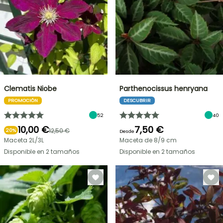
Clematis Niobe
Parthenocissus henryana
PROMOCIÓN
DESCUBRIR
52
40
10,00 €
7,50 €
12,50 €
20%
Desde
Maceta 2L/3L
Maceta de 8/9 cm
Disponible en 2 tamaños
Disponible en 2 tamaños
OFERTA
RELÁMPAGO
¡HASTA
UN
30