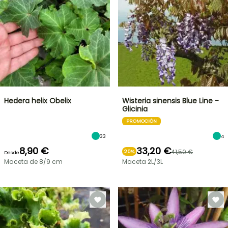
Hedera helix Obelix
Wisteria sinensis Blue Line -
Glicinia
PROMOCIÓN
33
4
8,90 €
33,20 €
41,50 €
20%
Desde
Maceta de 8/9 cm
Maceta 2L/3L