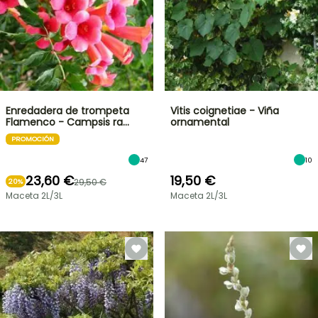
Enredadera de trompeta
Vitis coignetiae - Viña
Flamenco - Campsis ra…
ornamental
PROMOCIÓN
47
10
23,60 €
19,50 €
29,50 €
20%
Maceta 2L/3L
Maceta 2L/3L