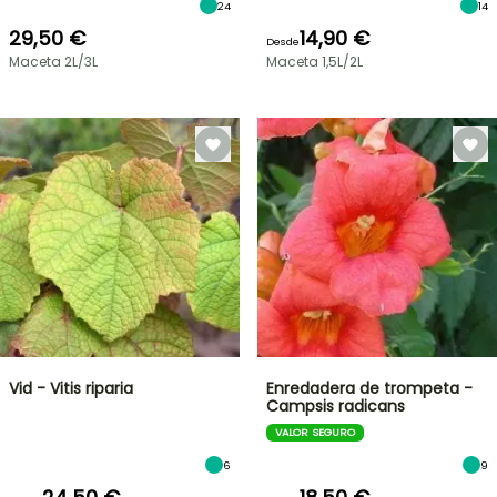
24
14
29,50 €
14,90 €
Desde
Maceta 2L/3L
Maceta 1,5L/2L
Vid - Vitis riparia
Enredadera de trompeta -
Campsis radicans
VALOR SEGURO
6
9