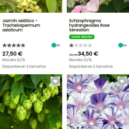
Jazmín asiático -
Schizophragma
Trachelospermum
hydrangeoides Rose
asiaticum
Sensation
VALOR SEGURO
35
63
27,50 €
34,50 €
Desde
Maceta 2L/3L
Maceta 2L/3L
Disponible en 2 tamaños
Disponible en 2 tamaños