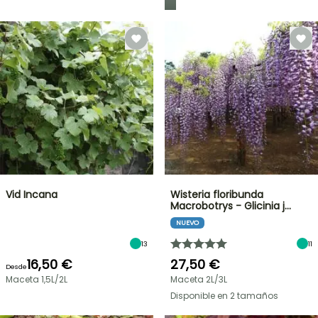
Vid Incana
Wisteria floribunda
Macrobotrys - Glicinia j…
NUEVO
13
11
16,50 €
27,50 €
Desde
Maceta 1,5L/2L
Maceta 2L/3L
Disponible en 2 tamaños