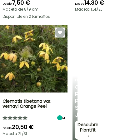
7,50 €
14,30 €
Desde
Desde
Maceta de 8/9 cm
Maceta 1,5L/2L
Disponible en 2 tamaños
PLANTFIT
CONSEJOS
PERSONALIZADOS
PARA
Clematis tibetana var.
vernayi Orange Peel
SU
JARDÍN
14
Descubrir
20,50 €
Desde
Plantfit
Maceta 2L/3L
→