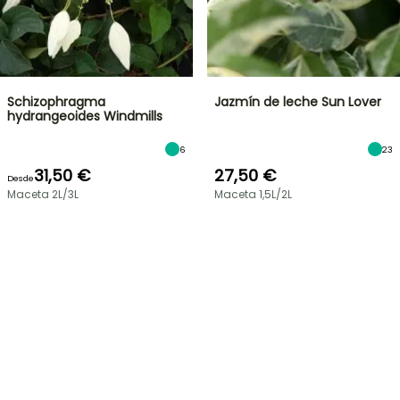
Schizophragma
Jazmín de leche Sun Lover
hydrangeoides Windmills
6
23
31,50 €
27,50 €
Desde
Maceta 2L/3L
Maceta 1,5L/2L