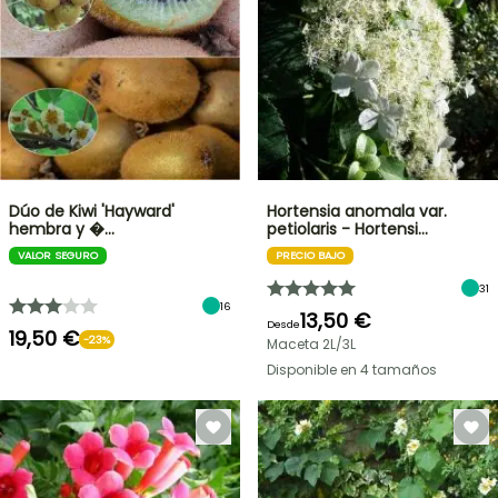
Dúo de Kiwi 'Hayward'
Hortensia anomala var.
hembra y �…
petiolaris - Hortensi…
VALOR SEGURO
PRECIO BAJO
31
16
13,50 €
Desde
19,50 €
-23%
Maceta 2L/3L
Disponible en 4 tamaños