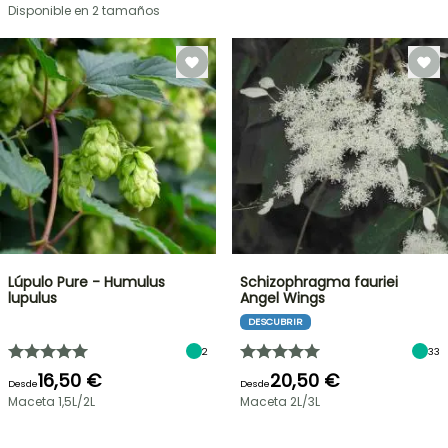
Disponible en 2 tamaños
Lúpulo Pure - Humulus
Schizophragma fauriei
lupulus
Angel Wings
DESCUBRIR
2
33
16,50 €
20,50 €
Desde
Desde
Maceta 1,5L/2L
Maceta 2L/3L