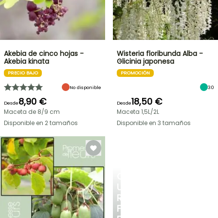
Akebia de cinco hojas -
Wisteria floribunda Alba -
Akebia kinata
Glicinia japonesa
PRECIO BAJO
PROMOCIÓN
No disponible
30
8,90 €
18,50 €
Desde
Desde
Maceta de 8/9 cm
Maceta 1,5L/2L
Disponible en 2 tamaños
Disponible en 3 tamaños
CREA
UN
RINCÓN
FRESCO