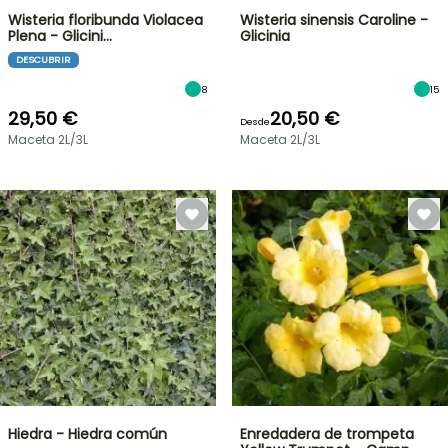
Wisteria floribunda Violacea
Wisteria sinensis Caroline -
Plena - Glicini…
Glicinia
DESCUBRIR
8
15
29,50 €
20,50 €
Desde
Maceta 2L/3L
Maceta 2L/3L
Hiedra - Hiedra común
Enredadera de trompeta