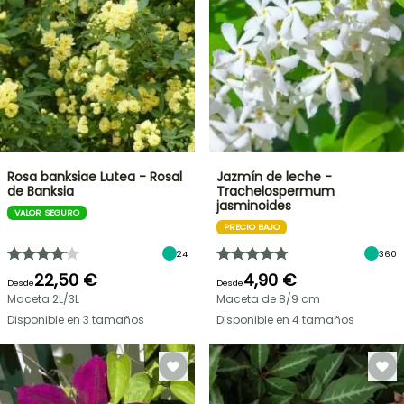
Rosa banksiae Lutea - Rosal
Jazmín de leche -
de Banksia
Trachelospermum
jasminoides
VALOR SEGURO
PRECIO BAJO
24
360
22,50 €
4,90 €
Desde
Desde
Maceta 2L/3L
Maceta de 8/9 cm
Disponible en 3 tamaños
Disponible en 4 tamaños