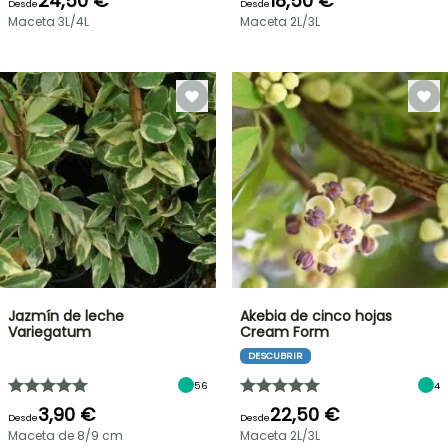
24,50 €
18,50 €
Desde
Desde
Maceta 3L/4L
Maceta 2L/3L
Jazmín de leche
Akebia de cinco hojas
Variegatum
Cream Form
DESCUBRIR
56
4
3,90 €
22,50 €
Desde
Desde
Maceta de 8/9 cm
Maceta 2L/3L