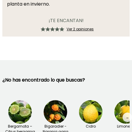
planta en invierno.
¡TE ENCANTAN!
Ver 2 opiniones
¿No has encontrado lo que buscas?
→
Bergamota –
Bigaradier -
Cidro
Limoner
Citrus bergamia
Naranja agria