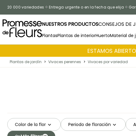
Ir al contenido
20 000 variedades
Entrega urgente o en la fecha que elija
Gar
NUESTROS PRODUCTOS
CONSEJOS DE J
Plantas
Plantas de interior
Huerto
Material de 
ESTAMOS ABIERTOS
Plantas de jardín
>
Vivaces perennes
>
Vivaces por variedad
Color de la flor
Periodo de floración
A