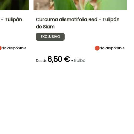
 - Tulipán
Curcuma alismatifolia Red - Tulipán
de Siam
Exposición
Altura en la
Anchura en la
Exposición
madurez
madurez
Sol
Sol,
EXCLUSIVO
70 cm
30 cm
Semisombra
No disponible
No disponible
6,50 €
•
Bulbo
Desde
Rusticidad
Periodo de floración
Periodo de
Rusticidad
Hasta +1,5°C
plantación
Hasta +1,5°C
razonable
Junio a Agosto
Abril a Junio