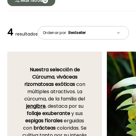
Más filtros
12
4
Ordenar por:
resultados
Nuestra selección de
Cúrcuma
,
viváceas
rizomatosas exóticas
con
múltiples atractivos. La
cúrcuma, de la familia del
jengibre
, destaca por su
follaje exuberante
y sus
espigas florales
erguidas
con
brácteas
coloridas. Se
cultiva tanto por su interés