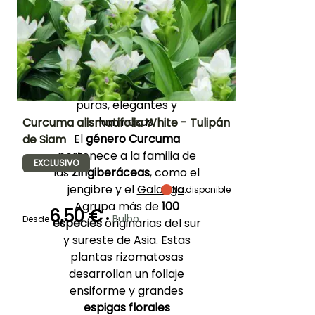
perfumada. La
variedad
‘Pink’
luce elegantes
brácteas
rosadas,
mientras que
‘White’
despliega magníficas
inflorescencias
blancas
puras, elegantes y
luminosas.
Curcuma alismatifolia White - Tulipán
El
género
Curcuma
de Siam
Altura en la
Anchura en la
Exposición
pertenece a la familia de
madurez
madurez
Sol
EXCLUSIVO
60 cm
30 cm
las
Zingiberáceas
, como el
jengibre y el
Galanga
.
No disponible
Agrupa más de
100
6,50 €
•
Bulbo
Desde
especies
originarias del sur
Periodo de floración
Periodo de
Rusticidad
y sureste de Asia. Estas
plantación
Hasta +1,5°C
razonable
Junio a Julio
plantas rizomatosas
Abril a Junio
desarrollan un follaje
ensiforme y grandes
espigas florales