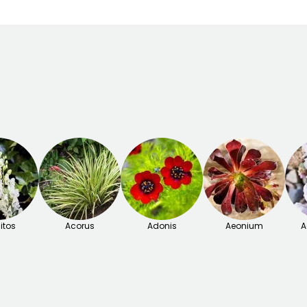
itos
Acorus
Adonis
Aeonium
A