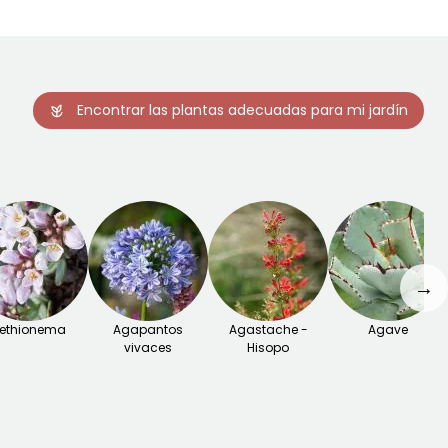
Encontrar las plantas adecuadas para mi jardín
→
ethionema
Agapantos
Agastache -
Agave
vivaces
Hisopo