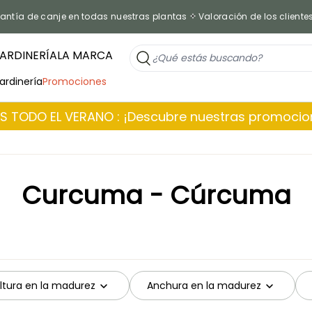
antía de canje en todas nuestras plantas
Valoración de los cliente
ARDINERÍA
LA MARCA
jardinería
Promociones
 TODO EL VERANO : ¡Descubre nuestras promoci
Curcuma - Cúrcuma
ltura en la madurez
Anchura en la madurez