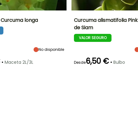
 Curcuma longa
Curcuma alismatifolia Pink
de Siam
Anchura en la
Exposición
Altura en la
Anchura en la
madurez
madurez
madurez
Sol
VALOR SEGURO
50 cm
60 cm
30 cm
No disponible
€
6,50 €
•
•
Maceta 2L/3L
Bulbo
Desde
ón
Periodo de
Rusticidad
Periodo de floración
Periodo de
plantación
plantación
Hasta -6,5°C
razonable
razonable
o
Junio a Julio
Marzo a Mayo
Marzo a Mayo