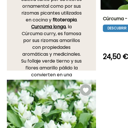
ornamental como por sus
rizomas picantes utilizados
Cúrcuma -
en cocina y
fitoterapia
.
Curcuma longa
, la
DESCUBRIR
Altura en la
Cúrcuma curry, es famosa
madurez
90 cm
por sus rizomas amarillos
con propiedades
aromáticas y medicinales.
24,50 
Su follaje verde tierno y sus
Periodo de floraci
flores amarillo pálido la
Julio a Agost
convierten en una
hermosa planta de interior
para cultivar en macetas
en nuestro
clima
. Más
ornamental, el
Curcuma
alismatifolia
, o Tulipán de
Siam, ofrece una
floración
de verano
, decorativa y