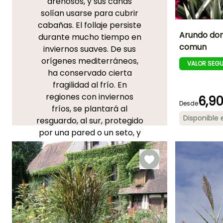
arenosos, y sus cañas
solían usarse para cubrir
cabañas. El follaje persiste
Arundo don
durante mucho tiempo en
comun
inviernos suaves. De sus
Altura en la
orígenes mediterráneos,
madurez
VALOR SEG
2 m
ha conservado cierta
fragilidad al frío. En
regiones con inviernos
6,9
Desde
fríos, se plantará al
Periodo de floraci
Disponible
resguardo, al sur, protegido
Agosto a
por una pared o un seto, y
Octubre
la cepa se cubrirá en
invierno con hojarasca
durante los primeros 3
años. En otros lugares,
aceptará condiciones de
cultivo más variadas, pero
necesitará un suelo rico y