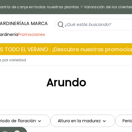
antía de canje en todas nuestras plantas
Valoración de los cliente
ARDINERÍA
LA MARCA
jardinería
Promociones
 TODO EL VERANO : ¡Descubre nuestras promoci
 por variedad
Arundo
riodo de floración
Altura en la madurez
Peri