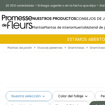
Ir al contenido
20 000 variedades
Entrega urgente o en la fecha que elija
Gar
NUESTROS PRODUCTOS
CONSEJOS DE J
Plantas
Plantas de interior
Huerto
Material de 
ESTAMOS ABIERTOS
Plantas de jardín
>
Vivaces perennes
>
Gramíneas
>
Gramíneas
Nuestra selección
Color del follaje
Pe