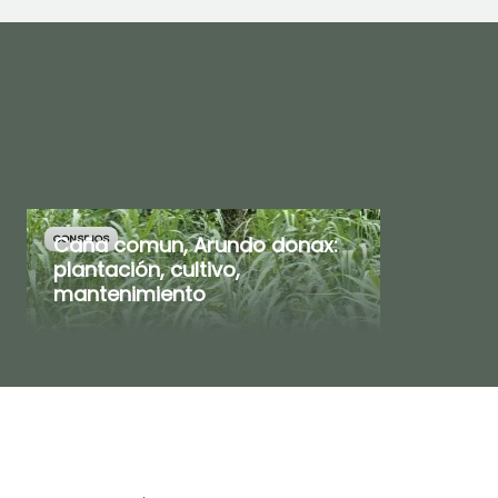
Caña comun, Arundo donax:
CONSEJOS
plantación, cultivo,
mantenimiento