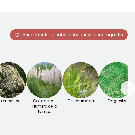
Encontrar las plantas adecuadas para mi jardín
→
hionochloa
Cortaderia -
Deschampsia
Eragrostis
Plumero de la
Pampa