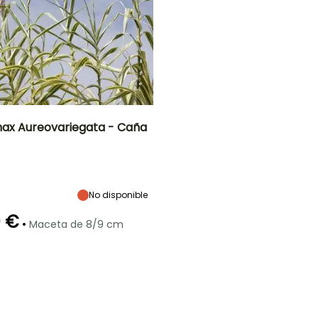
ax Aureovariegata - Caña
Anchura en la
Exposición
madurez
Sol,
1.50 m
Semisombra
No disponible
0 €
•
Maceta de 8/9 cm
ón
Periodo de
Rusticidad
plantación
Hasta -9,5°C
razonable
a
Marzo a Junio