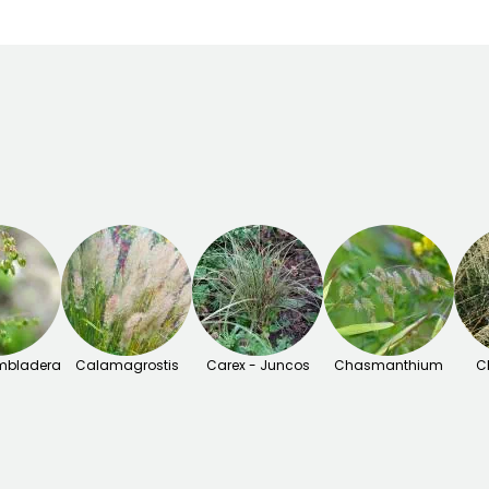
embladera
Calamagrostis
Carex - Juncos
Chasmanthium
C