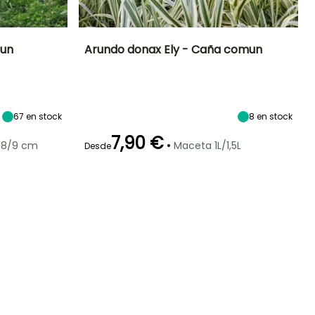
mun
Arundo donax Ely - Caña comun
Exposición
Altura en la
Anchura en la
Exposición
madurez
madurez
Sol
Sol,
1.50 m
1 m
Semisombra
67
en stock
8
en stock
7,90 €
•
 8/9 cm
Maceta 1L/1,5L
Desde
Rusticidad
Periodo de floración
Periodo de
Rusticidad
Hasta -9,5°C
plantación
Hasta -9,5°C
razonable
Agosto a
Marzo a Junio,
Octubre
Septiembre a
Octubre