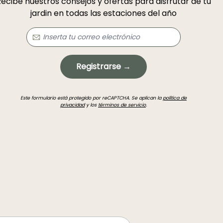
ecibe nuestros consejos y ofertas para disfrutar de tu
jardin en todas las estaciones del año
Registrarse →
Este formulario está protegido por reCAPTCHA. Se aplican la
política de
privacidad
y los
términos de servicio
.