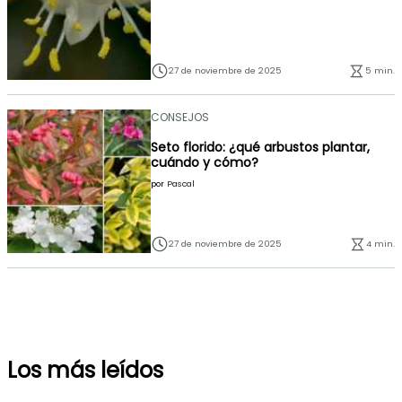
27 de noviembre de 2025
5 min.
CONSEJOS
Seto florido: ¿qué arbustos plantar,
cuándo y cómo?
por
Pascal
27 de noviembre de 2025
4 min.
Los más leídos