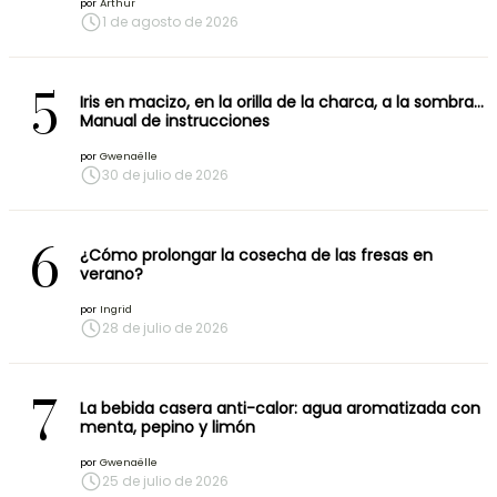
por
Arthur
1 de agosto de 2026
5
Iris en macizo, en la orilla de la charca, a la sombra…
Manual de instrucciones
por
Gwenaëlle
30 de julio de 2026
6
¿Cómo prolongar la cosecha de las fresas en
verano?
por
Ingrid
28 de julio de 2026
7
La bebida casera anti-calor: agua aromatizada con
menta, pepino y limón
por
Gwenaëlle
25 de julio de 2026