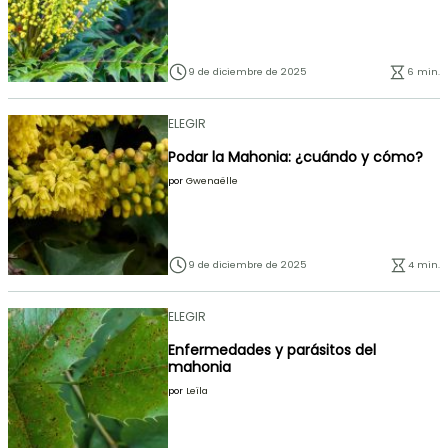
9 de diciembre de 2025
6 min.
ELEGIR
Podar la Mahonia: ¿cuándo y cómo?
por
Gwenaëlle
9 de diciembre de 2025
4 min.
ELEGIR
Enfermedades y parásitos del
mahonia
por
Leïla