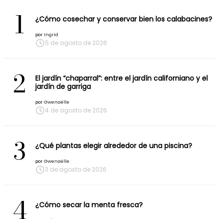
1
¿Cómo cosechar y conservar bien los calabacines?
por
Ingrid
5 de agosto de 2026
2
El jardín “chaparral”: entre el jardín californiano y el
jardín de garriga
por
Gwenaëlle
4 de agosto de 2026
3
¿Qué plantas elegir alrededor de una piscina?
por
Gwenaëlle
3 de agosto de 2026
4
¿Cómo secar la menta fresca?