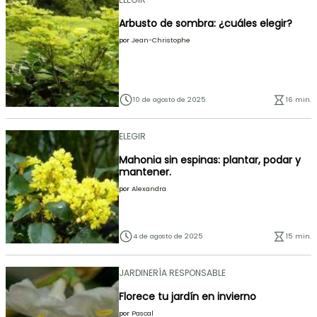
Arbusto de sombra: ¿cuáles elegir?
por
Jean-Christophe
10 de agosto de 2025
16 min.
ELEGIR
Mahonia sin espinas: plantar, podar y
mantener.
por
Alexandra
4 de agosto de 2025
15 min.
JARDINERÍA RESPONSABLE
Florece tu jardín en invierno
por
Pascal