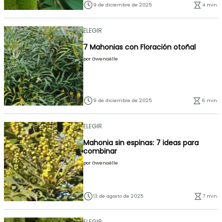
9 de diciembre de 2025
4 min.
ELEGIR
7 Mahonias con Floración otoñal
por
Gwenaëlle
9 de diciembre de 2025
6 min.
ELEGIR
Mahonia sin espinas: 7 ideas para
combinar
por
Gwenaëlle
13 de agosto de 2025
7 min.
ELEGIR