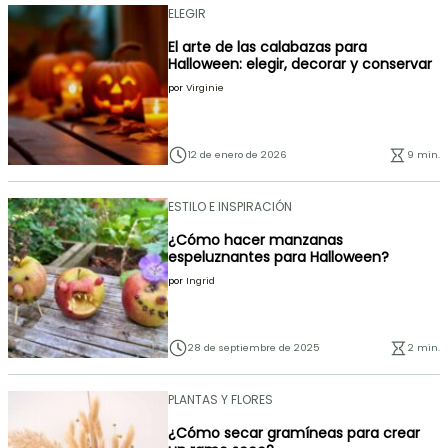
ELEGIR
El arte de las calabazas para
Halloween: elegir, decorar y conservar
por
Virginie
12 de enero de 2026
9 min.
ESTILO E INSPIRACIÓN
¿Cómo hacer manzanas
espeluznantes para Halloween?
por
Ingrid
28 de septiembre de 2025
2 min.
PLANTAS Y FLORES
¿Cómo secar gramíneas para crear