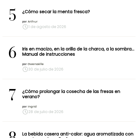
5
¿Cómo secar la menta fresca?
por
Arthur
1 de agosto de 2026
6
Iris en macizo, en la orilla de la charca, a la sombra…
Manual de instrucciones
por
Gwenaëlle
30 de julio de 2026
7
¿Cómo prolongar la cosecha de las fresas en
verano?
por
Ingrid
28 de julio de 2026
8
La bebida casera anti-calor: agua aromatizada con