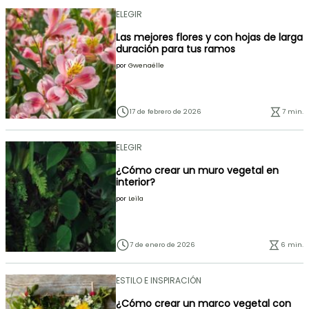
ELEGIR
Las mejores flores y con hojas de larga
duración para tus ramos
por
Gwenaëlle
17 de febrero de 2026
7 min.
ELEGIR
¿Cómo crear un muro vegetal en
interior?
por
Leïla
7 de enero de 2026
6 min.
ESTILO E INSPIRACIÓN
¿Cómo crear un marco vegetal con