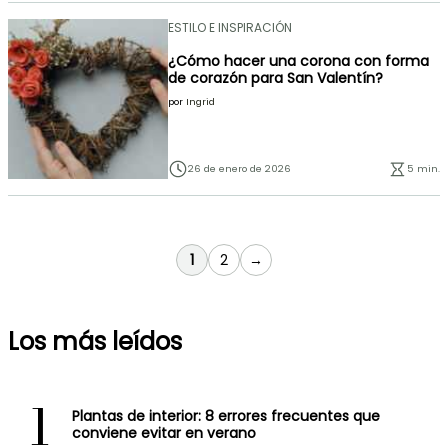
ESTILO E INSPIRACIÓN
¿Cómo hacer una corona con forma
de corazón para San Valentín?
por
Ingrid
26 de enero de 2026
5 min.
Actualmente estás leyendo página
Página
1
2
→
Los más leídos
1
Plantas de interior: 8 errores frecuentes que
conviene evitar en verano