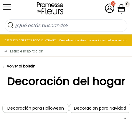
Ir al contenido
0
Mi cuenta
Cesta
0
ESTAMOS ABIERTOS TODO EL VERANO : ¡Descubre nuestras promociones del momento!
⋯
>
Estilo e inspiración
← Volver al boletín
Decoración del hogar
Decoración para Halloween
Decoración para Navidad
→