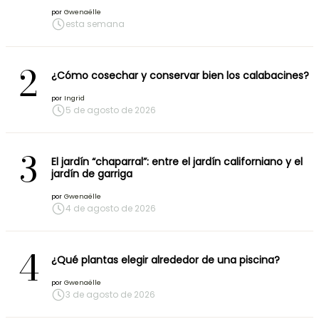
por
Gwenaëlle
esta semana
2
¿Cómo cosechar y conservar bien los calabacines?
por
Ingrid
5 de agosto de 2026
3
El jardín “chaparral”: entre el jardín californiano y el
jardín de garriga
por
Gwenaëlle
4 de agosto de 2026
4
¿Qué plantas elegir alrededor de una piscina?
por
Gwenaëlle
3 de agosto de 2026