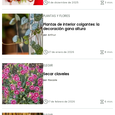
11 de diciembre de 2025
3 min.
PLANTAS Y FLORES
Plantas de interior colgantes: la
decoración gana altura
por
Arthur
27 de enero de 2026
8 min.
ELEGIR
Secar claveles
por
Pascale
17 de febrero de 2026
6 min.
ELEGIR