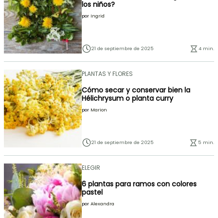
los niños?
por
Ingrid
21 de septiembre de 2025
4 min.
PLANTAS Y FLORES
Cómo secar y conservar bien la
Hélichrysum o planta curry
por
Marion
21 de septiembre de 2025
5 min.
ELEGIR
6 plantas para ramos con colores
pastel
por
Alexandra