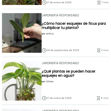
27 de enero de 2026
7 min.
JARDINERÍA RESPONSABLE
¿Cómo hacer esquejes de ficus para
multiplicar tu planta?
por
Arthur
28 de septiembre de 2025
3 min.
JARDINERÍA RESPONSABLE
¿Qué plantas se pueden hacer
esquejes en agua?
por
Olivier
27 de enero de 2026
5 min.
JARDINERÍA RESPONSABLE