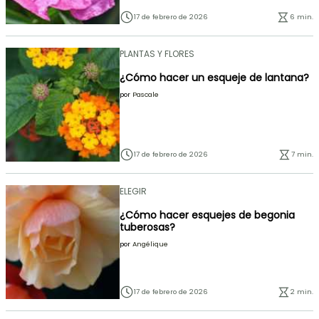
17 de febrero de 2026
6 min.
PLANTAS Y FLORES
¿Cómo hacer un esqueje de lantana?
por
Pascale
17 de febrero de 2026
7 min.
ELEGIR
¿Cómo hacer esquejes de begonia
tuberosas?
por
Angélique
17 de febrero de 2026
2 min.