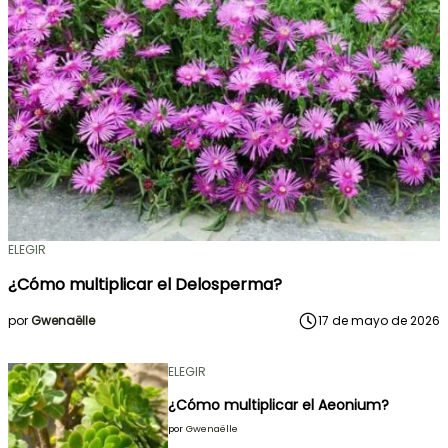
ELEGIR
¿Cómo multiplicar el Delosperma?
por
Gwenaëlle
17 de mayo de 2026
ELEGIR
¿Cómo multiplicar el Aeonium?
por
Gwenaëlle