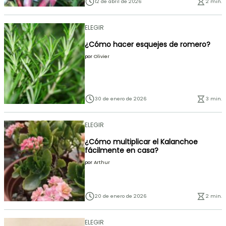
12 de abril de 2026
2 min.
ELEGIR
¿Cómo hacer esquejes de romero?
por
Olivier
30 de enero de 2026
3 min.
ELEGIR
¿Cómo multiplicar el Kalanchoe
fácilmente en casa?
por
Arthur
20 de enero de 2026
2 min.
ELEGIR