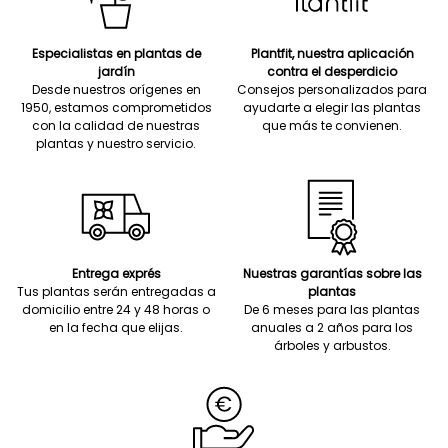
Especialistas en plantas de
Plantfit, nuestra aplicación
jardín
contra el desperdicio
Desde nuestros orígenes en
Consejos personalizados para
1950, estamos comprometidos
ayudarte a elegir las plantas
con la calidad de nuestras
que más te convienen.
plantas y nuestro servicio.
Entrega exprés
Nuestras garantías sobre las
Tus plantas serán entregadas a
plantas
domicilio entre 24 y 48 horas o
De 6 meses para las plantas
en la fecha que elijas.
anuales a 2 años para los
árboles y arbustos.