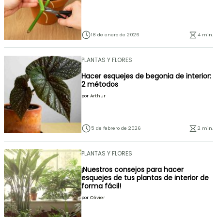
18 de enero de 2026
4 min.
PLANTAS Y FLORES
Hacer esquejes de begonia de interior:
2 métodos
por
Arthur
5 de febrero de 2026
2 min.
PLANTAS Y FLORES
¡Nuestros consejos para hacer
esquejes de tus plantas de interior de
forma fácil!
por
Olivier